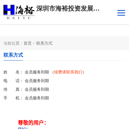
深圳市海裕投资发展有限公司
当前位置：
首页
>
联系方式
后海
科技园南区
联系方式
科技园中区
南山华侨城
姓 名： 会员服务到期 （
续费请联系我们
）
前海
深圳湾科技生态园
电 话： 会员服务到期
传 真： 会员服务到期
福田中心区写字楼租赁
宝安中心区
手 机： 会员服务到期
深圳宝安
福田车公庙
地 址： 会员服务到期
邮 编： 会员服务到期
罗湖水贝
南山南油
邮件留言： 会员服务到期