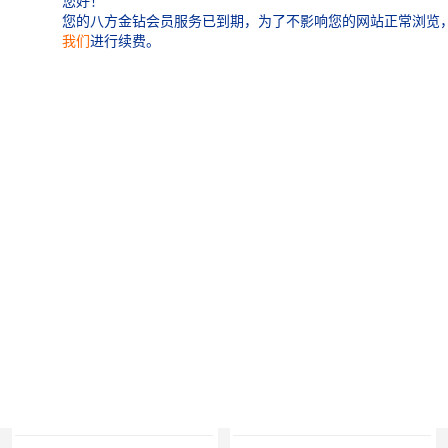
八 方 通： 会员服务到期
龙华
罗湖区
公司主页：
http://www.oceanwealthy.com
宝安区
西乡
兴东
石岩
产品推荐
福田华强北
南山科技园
南山后海
福田区
车公庙
保税区
中心区
华强北
南山区
西丽
南头
高新园