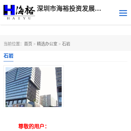
深圳市海裕投资发展有限公司
当前位置：
首页
>
精选办公室
>
石岩
后海
科技园南区
石岩
科技园中区
南山华侨城
前海
深圳湾科技生态园
福田中心区写字楼租赁
宝安中心区
深圳宝安
福田车公庙
罗湖水贝
南山南油
创维创新谷-全球租赁