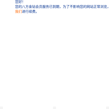
龙华
罗湖区
1
宝安区
西乡
兴东
石岩
产品推荐
福田华强北
南山科技园
南山后海
福田区
车公庙
保税区
中心区
华强北
南山区
西丽
南头
高新园