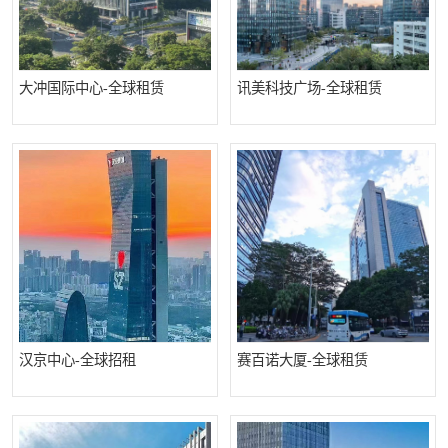
深圳超级总部基地
后海
蛇口
南油
大冲国际中心-全球租赁
讯美科技广场-全球租赁
华侨城
南山蛇口
龙岗区
科技园北区
宝安西乡
宝安新安
光明区
南山西丽
龙华观澜
南山桃园
汉京中心-全球招租
赛百诺大厦-全球租赁