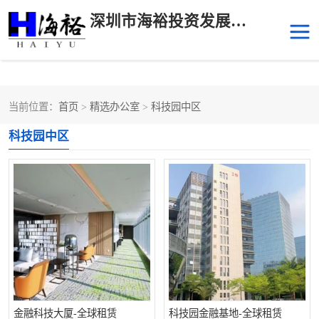
深圳市海裕投资发展有限公司
当前位置：
首页
>
精选办公室
>
科技园中区
后海
科技园南区
科技园中区
科技园中区
南山华侨城
前海
深圳湾科技生态园
福田中心区写字楼租赁
宝安中心区
深圳宝安
福田车公庙
罗湖水贝
南山南油
金融科技大厦-全球租赁
科技园金融基地-全球租赁