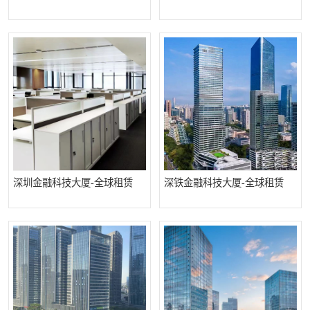
龙华
罗湖区
宝安区
西乡
兴东
石岩
福田华强北
南山科技园
南山后海
福田区
车公庙
保税区
深圳金融科技大厦-全球租赁
深铁金融科技大厦-全球租赁
中心区
华强北
南山区
西丽
南头
高新园