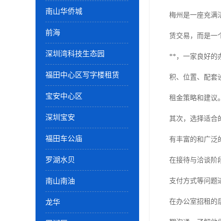
南山华侨城
梅州是一座充满
前海
赁交易，而是一
深圳湾科技生态园
**，一家良好
福田中心区写字楼租赁
积、位置、配套
宝安中心区
租金策略和建议
深圳宝安
其次，选择适合
福田车公庙
有丰富的和广泛
罗湖水贝
在接待与洽谈阶
南山南油
支付方式等问题
在办公室招租的
龙华