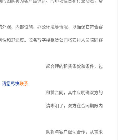
司的团队将为客户提供新、的市场信息和行业动态，帮
的外观、内部设施、办公环境等情况，以确保它符合客
利性和舒适度。茂名写字楼租赁公司将安排人员陪同客
赁公司的团队将与客户一起合理的租赁条款和条件，包
公平。
与业主或中介签订正式的租赁合同，其中应明确双方的
赁合同，确保合同条款的清晰明了，双方在合同期限内
想的办公空间。我们的团队将与客户密切合作，从需求