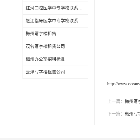
分析到市场调查
红河口腔医学中专学校联系方式
租赁体验。
怒江临床医学中专学校联系方式
在茂名写字楼租
梅州写字楼租售
楼租赁服务，欢
茂名写字楼租赁公司
梅州办公室招租标准
云浮写字楼租售公司
http://www.ocean
上一篇：
梅州写
下一篇：
惠州写