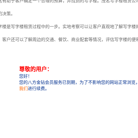
这有助于客户确定一个合理的预算，并找到的写字楼。茂名写字楼租赁公
的决策。
字楼是写字楼租赁过程中的一步。实地考察可以让客户直观地了解写字楼
，客户还可以了解周边的交通、餐饮、商业配套等情况，评估写字楼的便
，并为客户提供的建议和意见。
的写字楼后，客户需要与业主或中介进行租赁条款的协商。茂名写字楼租
付款方式、违约责任等，以保护客户的合法权益，确保双方权益的平衡和
租赁合同是整个写字楼租赁过程的关键一步。在双方达成一致后，客户需
免可能出现的纠纷和风险。茂名写字楼租赁公司将协助客户审阅和签订租
公司致力于为客户提供的写字楼租赁解决方案，帮助客户、便捷地找到理