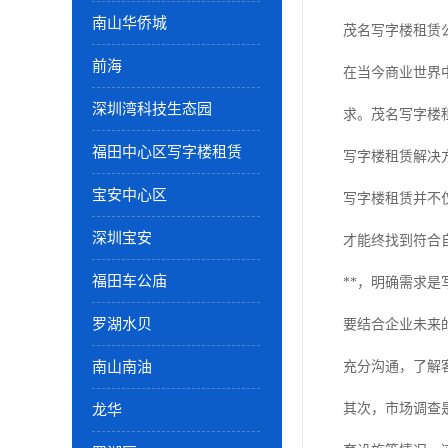
南山华侨城
茂名写字楼租赁
前海
在当今商业世界
深圳湾科技生态园
求。茂名写字楼
福田中心区写字楼租赁
写字楼租赁解决
宝安中心区
写字楼租赁并不
深圳宝安
才能终找到符合
福田车公庙
**，明确需求
罗湖水贝
要结合企业未来
南山南油
充分沟通，了解
其次，市场调查
龙华