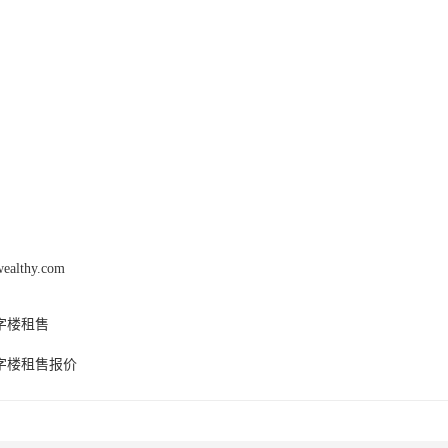
，从实地考察到协商签约，为客户提供一站式的写字楼租赁服务。我们秉
赁公司，我们相信，用心倾听客户的需求，尊重客户的选择，的团队，的
迎联系我们，我们将竭诚为您提供的服务，助您实现商业梦想，共创未来
wealthy.com
字楼租售
字楼租售报价