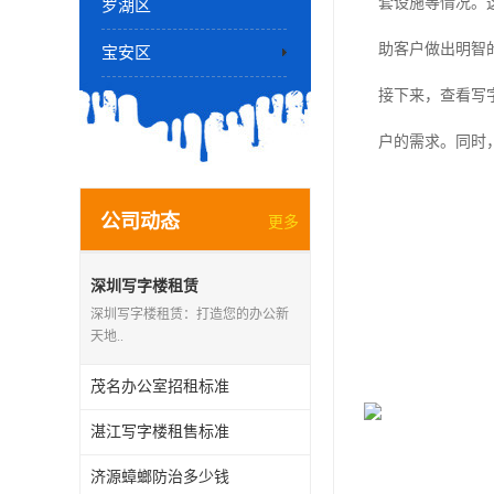
套设施等情况。
罗湖区
助客户做出明智
宝安区
接下来，查看写
户的需求。同时
户进行实地考察
公司动态
更多
在找到满足需求
括租金、租期、
深圳写字楼租赁
深圳写字楼租赁：打造您的办公新
后，签订正式的
天地..
权利和义务，避
茂名办公室招租标准
遵守约定。
湛江写字楼租售标准
茂名写字楼租赁
济源蟑螂防治多少钱