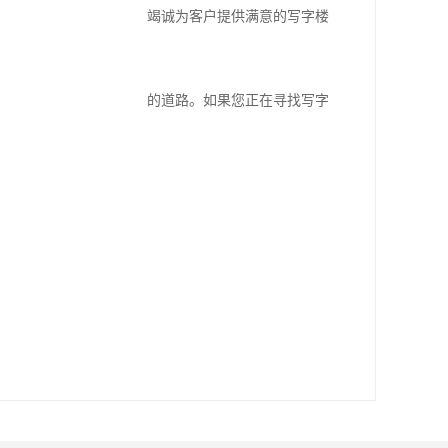
承诚信、、的服务理念，竭诚为客户提供满意的写字楼
服务，必将成就客户成功的道路。如果您正在寻找写字
！