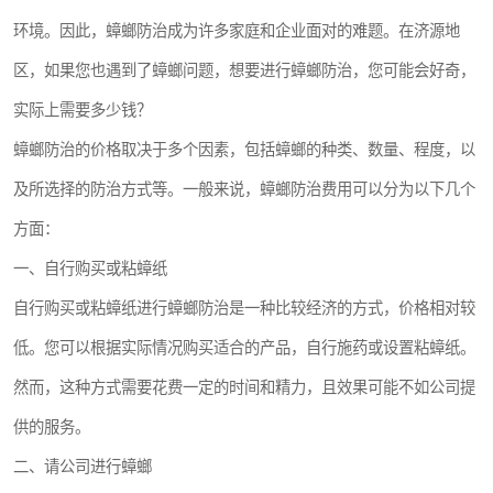
龙华
罗湖区
环境。因此，蟑螂防治成为许多家庭和企业面对的难题。在济源地
区，如果您也遇到了蟑螂问题，想要进行蟑螂防治，您可能会好奇，
宝安区
西乡
实际上需要多少钱？
兴东
石岩
蟑螂防治的价格取决于多个因素，包括蟑螂的种类、数量、程度，以
福田华强北
南山科技园
及所选择的防治方式等。一般来说，蟑螂防治费用可以分为以下几个
方面：
南山后海
福田区
一、自行购买或粘蟑纸
车公庙
保税区
自行购买或粘蟑纸进行蟑螂防治是一种比较经济的方式，价格相对较
中心区
华强北
低。您可以根据实际情况购买适合的产品，自行施药或设置粘蟑纸。
然而，这种方式需要花费一定的时间和精力，且效果可能不如公司提
南山区
西丽
供的服务。
南头
高新园
二、请公司进行蟑螂