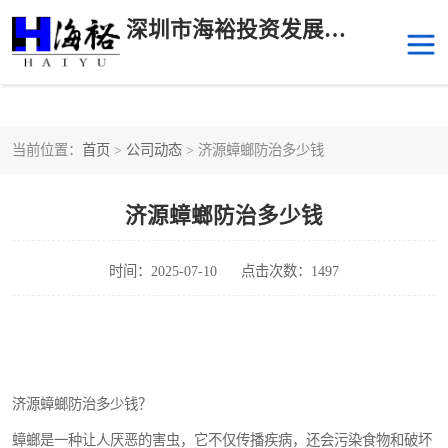
深圳市海裕投资发展有限公司
当前位置：
首页
>
公司动态
> 济源蟑螂防治多少钱
后海
科技园南区
济源蟑螂防治多少钱
科技园中区
南山华侨城
前海
深圳湾科技生态园
时间：2025-07-10
点击次数：1497
福田中心区写字楼租赁
宝安中心区
深圳宝安
福田车公庙
济源蟑螂防治多少钱？
罗湖水贝
南山南油
蟑螂是一种让人厌恶的害虫，它不仅传播疾病，还会污染食物和破坏