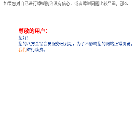
深圳超级总部基地
后海
如果您对自己进行蟑螂防治没有信心，或者蟑螂问题比较严重，那么
请公司进行蟑螂可能是好的选择。公司通常会针对您的具体情况相应
蛇口
南油
的防治方案，使用设备和剂进行，并提供持续的监测和维护服务。价
华侨城
南山蛇口
格会根据面积大小、具体情况等因素而定，一般来说，费用会相对较
高一些。
龙岗区
科技园北区
三、持续防治服务
宝安西乡
宝安新安
蟑螂是难以缓解的害虫，一次性的防治可能效果有限。为了确保长期
光明区
南山西丽
控制蟑螂，一些公司提供持续服务，通常是定期对室内进行检查和施
药。这样的服务能够帮助您好地控制蟑螂数量，但也会增加一定的费
龙华观澜
南山桃园
用。
综上所述，济源地区蟑螂防治的费用因个体情况而异。如果您遇到蟑
螂问题，好先了解自己的需求，然后根据实际情况选择合适的防治方
式。无论选择自行还是请公司服务，都希望您能够摆脱蟑螂的困扰，