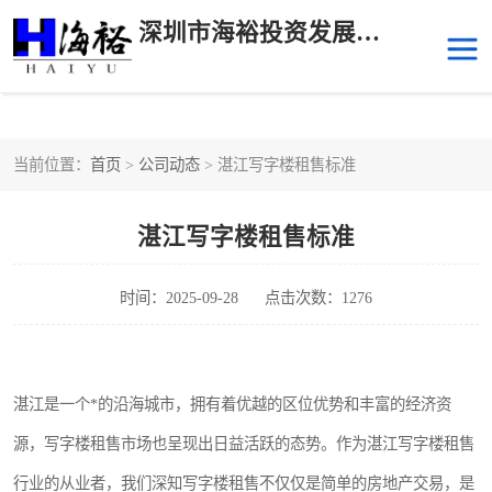
深圳市海裕投资发展有限公司
当前位置：
首页
>
公司动态
> 湛江写字楼租售标准
后海
科技园南区
湛江写字楼租售标准
科技园中区
南山华侨城
前海
深圳湾科技生态园
时间：2025-09-28
点击次数：1276
福田中心区写字楼租赁
宝安中心区
湛江是一个*的沿海城市，拥有着优越的区位优势和丰富的经济资
深圳宝安
福田车公庙
源，写字楼租售市场也呈现出日益活跃的态势。作为湛江写字楼租售
罗湖水贝
南山南油
行业的从业者，我们深知写字楼租售不仅仅是简单的房地产交易，是