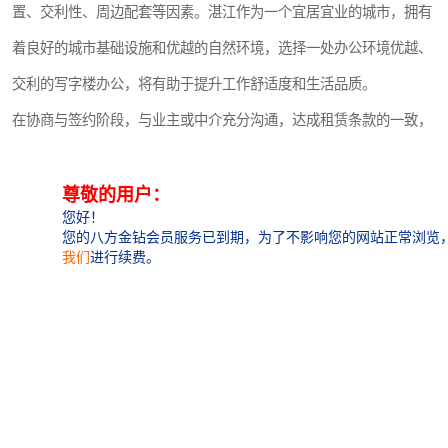
深圳超级总部基地
后海
置、交利性、周边配套等因素。湛江作为一个宜居宜业的城市，拥有
着良好的城市基础设施和优越的自然环境，选择一处办公环境优越、
蛇口
南油
交利的写字楼办公，将有助于提升工作舒适度和生活品质。
华侨城
南山蛇口
在协商与签约阶段，与业主或中介充分沟通，达成租赁条款的一致，
签订正式的租赁合同至关重要。租户需要仔细阅读合同条款，了解租
龙岗区
科技园北区
金、租期、付款方式、违约责任等内容，确保自身权益不受损害。同
宝安西乡
宝安新安
时，在租赁期间需遵守合同规定，按时支付租金，与业主或物业管理
光明区
南山西丽
方保持良好沟通，共同维护办公环境，共同营造和谐的办公氛围。
对于写字楼销售来说，定价策略和市场推广也是至关重要的环节。销
龙华观澜
南山桃园
售方需要根据写字楼的地理位置、设施条件、市场供求等因素，合理
的售价，并通过多种渠道进行市场推广，吸引多潜在买家的关注。
在接待与洽谈阶段，销售方需了解买家的需求，介绍写字楼的优点和
特色，与买家进行价格谈判，终达成双方的购买意向。双方需签订正