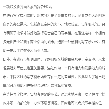
龙华
罗湖区
一项涉及多方面因素的复杂过程。
在进行写字楼租赁时，需求分析是至关重要的步。企业或个人需明确
宝安区
西乡
自身的办公需求，包括办公空间的大小、地理位置、设施要求等。只
兴东
石岩
有明确了需求才能好地选择适合自己的写字楼。在湛江这样一个拥有
福田华强北
南山科技园
多元化产业和繁荣商业活动的城市，选择一处便利的写字楼办公，有
助于提高工作效率和商业形象。
南山后海
福田区
此外，在进行市场调研时，了解目标区域的租金水平、空置率、未来
车公庙
保税区
发展潜力等信息也至关重要。湛江作为一个具有活力和发展潜力的城
中心区
华强北
市，不同区域的写字楼市场也存在一定的差异性，因此深入了解市场
情况可以帮助租户好地合理的租赁预算和策略。
南山区
西丽
在选择写字楼时，实地考察是的环节。通过实地考察可以了解写字楼
南头
高新园
的外观、内部设施、办公环境等情况，同时也可以考虑写字楼的位