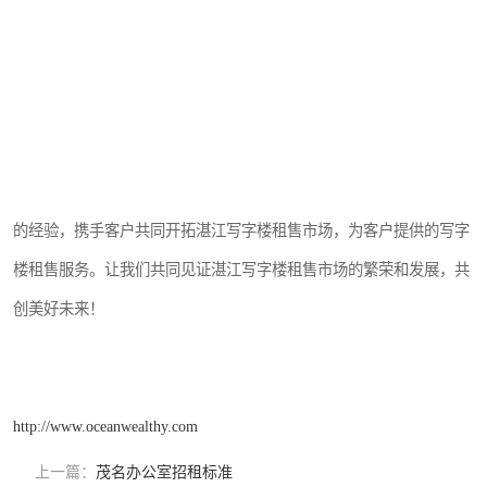
式的买卖合同，办理产权过户手续，确保交易的合法性和安全性。
在湛江这样一个充满活力的城市，写字楼租售市场也是多变的，受多
种因素的影响。因此，租户和销售方需要密切关注市场动态，灵活调
整策略，以应对市场变化，**好的租售效果。
湛江写字楼租售市场潜力，机遇与挑战并存。我们将以的服务和丰富
的经验，携手客户共同开拓湛江写字楼租售市场，为客户提供的写字
楼租售服务。让我们共同见证湛江写字楼租售市场的繁荣和发展，共
创美好未来！
http://www.oceanwealthy.com
上一篇：
茂名办公室招租标准