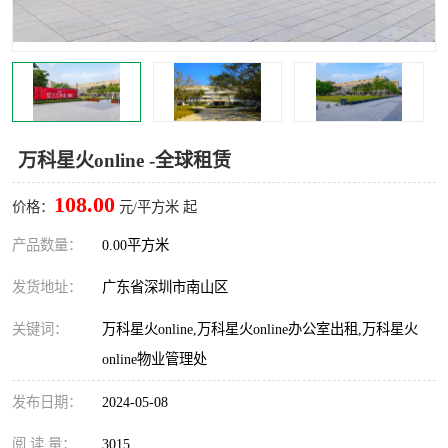
龙华
罗湖区
宝安区
西乡
兴东
石岩
万科星火online -全球租赁
福田华强北
南山科技园
108.00
价格：
元/平方米 起
南山后海
福田区
产品数量：
0.00平方米
车公庙
保税区
发货地址：
广东省深圳市南山区
中心区
华强北
关键词：
万科星火online,万科星火online办公室出租,万科星火
online物业管理处
南山区
西丽
发布日期：
2024-05-08
南头
高新园
阅 读 量：
3015