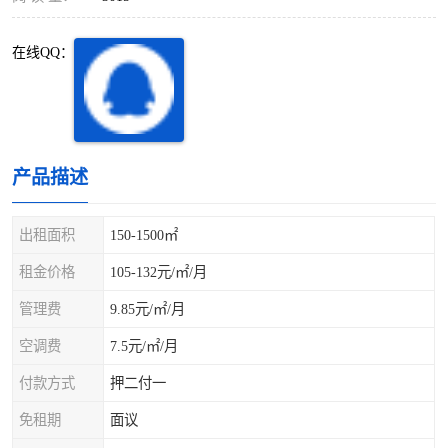
深圳超级总部基地
后海
在线QQ：
蛇口
南油
华侨城
南山蛇口
龙岗区
科技园北区
产品描述
宝安西乡
宝安新安
出租面积
150-1500㎡
光明区
南山西丽
租金价格
105-132元/㎡/月
龙华观澜
南山桃园
管理费
9.85元/㎡/月
空调费
7.5元/㎡/月
付款方式
押二付一
免租期
面议