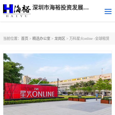
深圳市海裕投资发展有限公司
当前位置：
首页
>
精选办公室
>
龙岗区
> 万科星火online -全球租赁
后海
科技园南区
科技园中区
南山华侨城
前海
深圳湾科技生态园
福田中心区写字楼租赁
宝安中心区
深圳宝安
福田车公庙
罗湖水贝
南山南油