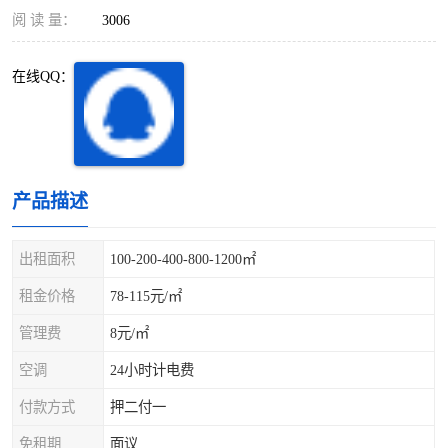
深圳超级总部基地
后海
阅 读 量：
3006
蛇口
南油
在线QQ：
华侨城
南山蛇口
龙岗区
科技园北区
产品描述
宝安西乡
宝安新安
光明区
南山西丽
出租面积
100-200-400-800-1200㎡
租金价格
78-115元/㎡
龙华观澜
南山桃园
管理费
8元/㎡
空调
24小时计电费
付款方式
押二付一
免租期
面议