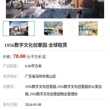
龙华
罗湖区
宝安区
西乡
兴东
石岩
福田华强北
南山科技园
1956数字文化创意园-全球租赁
南山后海
福田区
78.00
价格：
元/平方米 起
车公庙
保税区
产品数量：
0.00平方米
发货地址：
广东省深圳市南山区
中心区
华强北
关键词：
1956数字文化创意园,1956数字文化创意园办公室出
南山区
西丽
租,1956数字文化创意园物业管理处
南头
高新园
发布日期：
2024-05-08