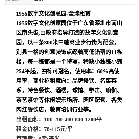
1956数字文化创意园-全球租赁
1956数字文化
创意园
位于广东省深圳市
南山
区
南头街,由政府指导打造的数字文化创意
园，以一条300米中轴商业步行街为配套，
别具一格的创意装饰点缀着高低错落的11栋
楼，每一栋都是一个特写，稀缺小独栋小到
254平起，独栋可冠名，使用率：60%高使
用率，商业招租意向：品牌餐饮、名菜菜
系，特色餐饮、酒楼，球馆、拳击、瑜伽、
茶艺茶馆等休闲娱乐场所、园区配套、各类
网红餐饮店，教育培训行业等。
出租面积：100-200-400-800-1200平
租金价格：78-115元/平
管理费：8元/平米