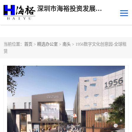
深圳市海裕投资发展有限公司
当前位置：
首页
>
精选办公室
>
南头
> 1956数字文化创意园-全球租
后海
科技园南区
赁
科技园中区
南山华侨城
前海
深圳湾科技生态园
福田中心区写字楼租赁
宝安中心区
深圳宝安
福田车公庙
罗湖水贝
南山南油