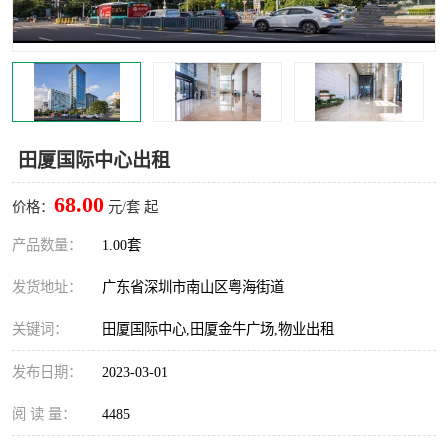
龙华
罗湖区
宝安区
西乡
兴东
石岩
田厦国际中心出租
福田华强北
南山科技园
68.00
价格：
元/套 起
南山后海
福田区
产品数量：
1.00套
车公庙
保税区
发货地址：
广东省深圳市南山区粤海街道
中心区
华强北
关键词：
田厦国际中心,田厦金牛广场,物业出租
南山区
西丽
发布日期：
2023-03-01
南头
高新园
阅 读 量：
4485