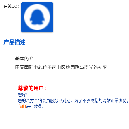
深圳超级总部基地
后海
在线QQ：
蛇口
南油
华侨城
南山蛇口
产品描述
龙岗区
科技园北区
基本简介
宝安西乡
宝安新安
田厦国际中心位于南山区桃园路与南光路交叉口
光明区
南山西丽
西北侧，由A、B两座物业组成，A座为196.8米高
的国际行政办公楼，B座为99.9米高的国际行政
龙华观澜
南山桃园
公寓，项目裙楼为连通商业MALL。
房源介绍
面积信息：164㎡234㎡-345㎡-450㎡-560
㎡-1200㎡