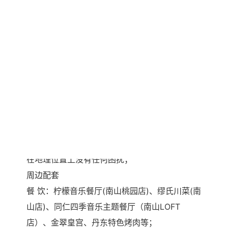
租金优势：150-220元/m2/月。
装修情况：精装修，节省装修成本 。
楼层信息：位于大厦高区（共45层），视野佳，
远离喧嚣。
看房时间：随时可看
交通出行
地 铁：1号线桃园站就在楼下，下楼就是，出行
十分方便，节省员工上下班时间；
公 交：附近有36路、74路、223路、226路、
m453路等多条公交线路汇聚于此，员工上下班
在地理位置上没有任何困扰；
周边配套
餐 饮：柠檬音乐餐厅(南山桃园店)、缪氏川菜(南
山店)、同仁四季音乐主题餐厅（南山LOFT
店）、金翠皇宫、丹东特色烤肉等；