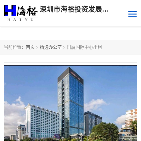
深圳市海裕投资发展有限公司
当前位置：
首页
>
精选办公室
> 田厦国际中心出租
后海
科技园南区
科技园中区
南山华侨城
前海
深圳湾科技生态园
福田中心区写字楼租赁
宝安中心区
深圳宝安
福田车公庙
罗湖水贝
南山南油