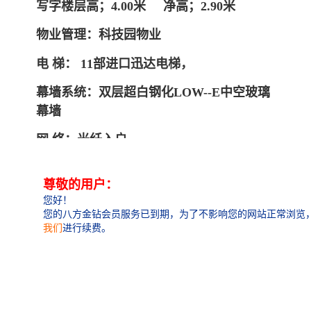
写字楼层高；4.00米
净高；2.90米
物业管理：科技园物业
电 梯： 11部进口迅达电梯，
幕墙系统：双层超白钢化LOW--E中空玻璃
幕墙
网 络：光纤入户
空调系统：大金VRV中央空调系统
停车 位：335个停车位,31个充电桩
车位 费：预计600元/个/月（暂时未定）
出租楼层：2--6层 21--34层 ，
出租面积段：300平起租。整层面积1580平