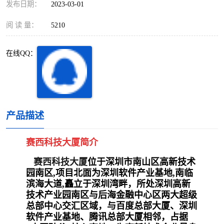
发布日期：
2023-03-01
深圳超级总部基地
后海
阅 读 量：
5210
蛇口
南油
在线QQ：
华侨城
南山蛇口
龙岗区
科技园北区
宝安西乡
宝安新安
产品描述
光明区
南山西丽
赛西科技大厦简介
龙华观澜
南山桃园
赛西科技大厦
位于深圳市南山区高新技术
园南区
,
项目北面为深圳软件产业基地
,
南临
滨海大道
,
矗立于深圳湾畔，所处深圳高新
技术产业园南区与后海金融中心区两大超级
总部中心交汇区域，与百度总部大厦、深圳
软件产业基地、腾讯总部大厦
相邻，占据