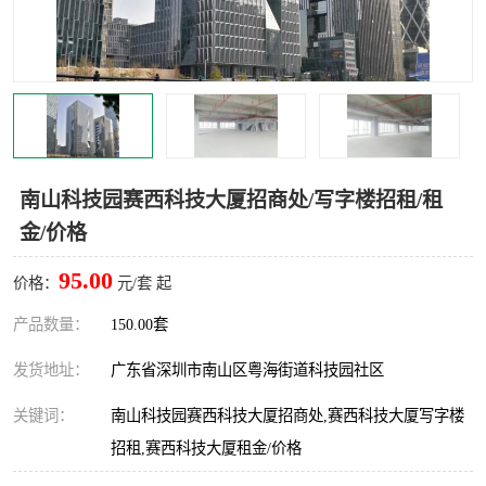
龙华
罗湖区
宝安区
西乡
兴东
石岩
福田华强北
南山科技园
南山科技园赛西科技大厦招商处/写字楼招租/租
金/价格
南山后海
福田区
95.00
价格：
元/套 起
车公庙
保税区
产品数量：
150.00套
中心区
华强北
发货地址：
广东省深圳市南山区粤海街道科技园社区
南山区
西丽
关键词：
南山科技园赛西科技大厦招商处,赛西科技大厦写字楼
南头
高新园
招租,赛西科技大厦租金/价格