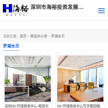
深圳市海裕投资发展有限公司
当前位置：
首页
>
精选办公室
>
罗湖水贝
后海
科技园南区
罗湖水贝
科技园中区
南山华侨城
前海
深圳湾科技生态园
福田中心区写字楼租赁
宝安中心区
深圳宝安
福田车公庙
罗湖水贝
南山南油
深圳IBC环球商务中心-租赁中
IBC环球商务中心写字楼招租|