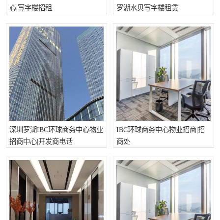
心|写字楼招租
罗湖水贝写字楼租赁
龙华
罗湖区
宝安区
西乡
兴东
石岩
福田华强北
南山科技园
南山后海
福田区
车公庙
保税区
深圳罗湖IBC环球商务中心物业
IBC环球商务中心物业招商|招
招商中心|开发商电话
商处
中心区
华强北
南山区
西丽
南头
高新园