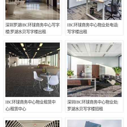
深圳超级总部基地
后海
蛇口
南油
深圳罗湖IBC环球商务中心写字
IBC环球商务中心物业处电话|
华侨城
南山蛇口
楼|罗湖水贝写字楼出租
写字楼出租
龙岗区
科技园北区
宝安西乡
宝安新安
光明区
南山西丽
龙华观澜
南山桃园
IBC环球商务中心物业租赁中
深圳IBC环球商务中心物业处|
心|租赁中心
罗湖水贝写字楼招租