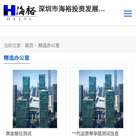
深圳市海裕投资发展有限公司
当前位置：
首页
>
精选办公室
后海
科技园南区
精选办公室
科技园中区
南山华侨城
前海
深圳湾科技生态园
福田中心区写字楼租赁
宝安中心区
深圳宝安
福田车公庙
罗湖水贝
南山南油
黄金展位测试
**代运营尊享版测试信息