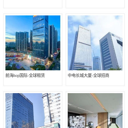
龙华
罗湖区
宝安区
西乡
兴东
石岩
福田华强北
南山科技园
南山后海
福田区
车公庙
保税区
前海hop国际-全球租赁
中电长城大厦-全球招商
中心区
华强北
南山区
西丽
南头
高新园