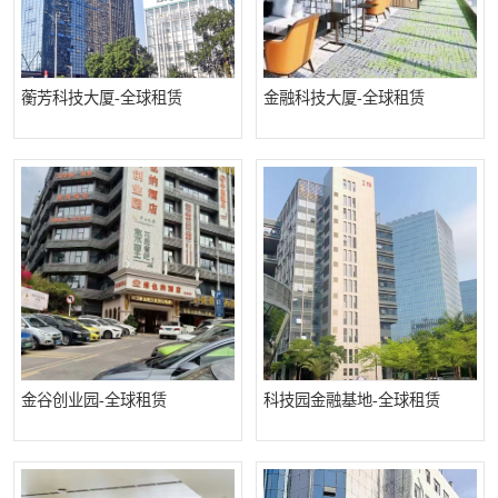
深圳超级总部基地
后海
蛇口
南油
蘅芳科技大厦-全球租赁
金融科技大厦-全球租赁
华侨城
南山蛇口
龙岗区
科技园北区
宝安西乡
宝安新安
光明区
南山西丽
龙华观澜
南山桃园
金谷创业园-全球租赁
科技园金融基地-全球租赁