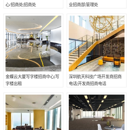
心/招商处|招商处
业招商部|管理处
龙华
罗湖区
宝安区
西乡
兴东
石岩
福田华强北
南山科技园
南山后海
福田区
车公庙
保税区
金蝶云大厦写字楼招商中心|写
深圳航天科技广场开发商招商
字楼出租
电话|开发商招商电话
中心区
华强北
南山区
西丽
南头
高新园