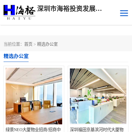
深圳市海裕投资发展有限公司
当前位置：
首页
>
精选办公室
后海
科技园南区
精选办公室
科技园中区
南山华侨城
前海
深圳湾科技生态园
福田中心区写字楼租赁
宝安中心区
深圳宝安
福田车公庙
罗湖水贝
南山南油
绿景NEO大厦物业招商/招商中
深圳福田京基滨河时代大厦物