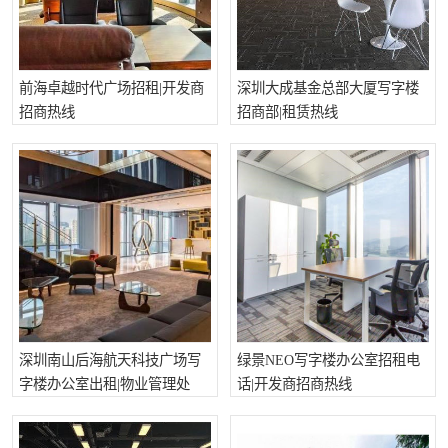
深圳超级总部基地
后海
蛇口
南油
前海卓越时代广场招租|开发商
深圳大成基金总部大厦写字楼
华侨城
南山蛇口
招商热线
招商部|租赁热线
龙岗区
科技园北区
宝安西乡
宝安新安
光明区
南山西丽
龙华观澜
南山桃园
深圳南山后海航天科技广场写
绿景NEO写字楼办公室招租电
字楼办公室出租|物业管理处
话|开发商招商热线