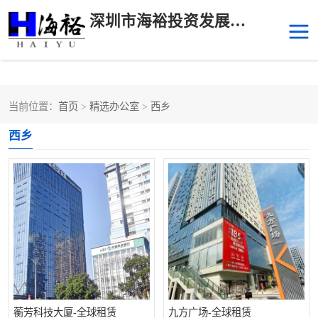
深圳市海裕投资发展有限公司
当前位置：
首页
>
精选办公室
>
西乡
后海
科技园南区
西乡
科技园中区
南山华侨城
前海
深圳湾科技生态园
福田中心区写字楼租赁
宝安中心区
深圳宝安
福田车公庙
罗湖水贝
南山南油
蘅芳科技大厦-全球租赁
九方广场-全球租赁