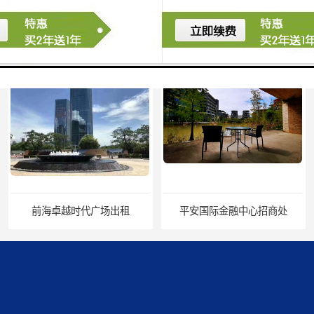
深圳超级总部基地
后海
蛇口
南油
华侨城
南山蛇口
龙岗区
科技园北区
宝安西乡
宝安新安
光明区
南山西丽
卓越时代广场出租
平安国际金融中心招商处
龙华观澜
南山桃园