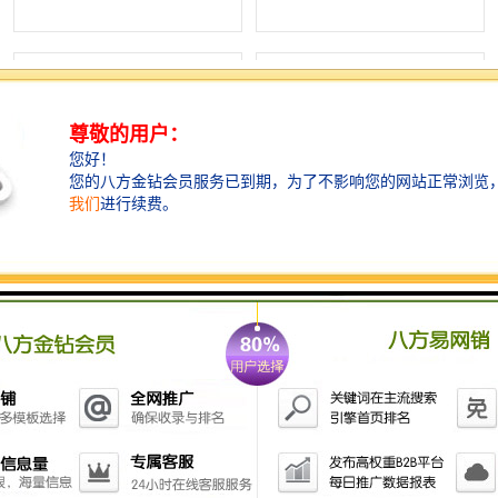
龙华
罗湖区
宝安区
西乡
兴东
石岩
福田华强北
南山科技园
南山后海
福田区
车公庙
保税区
奋成智谷大厦-全球租赁
前海科兴科学园-全球租赁
中心区
华强北
1
南山区
西丽
南头
高新园
产品推荐