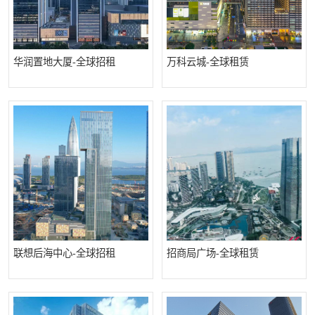
深圳超级总部基地
后海
蛇口
南油
华润置地大厦-全球招租
万科云城-全球租赁
华侨城
南山蛇口
龙岗区
科技园北区
宝安西乡
宝安新安
光明区
南山西丽
龙华观澜
南山桃园
联想后海中心-全球招租
招商局广场-全球租赁