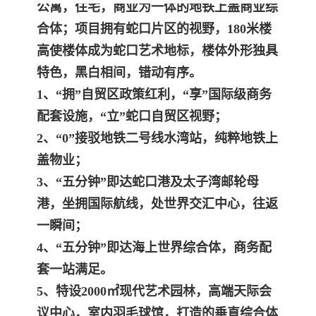
公寓，住宅，商业为一体的地铁上盖商业综
合体；项目拥有蛇口片区的视野，180米楼
高使楼体成为蛇口艺术地标，楼体外
形独具
特色，黑白相间，错动有序。
1、“拥”自贸区政策红利，“享”国际级商务
配套设施，“立”蛇口自贸区视野；
2、“0”接驳地铁二号线水湾站，纯粹地铁上
盖物业；
3、“五分钟”即达蛇口港及太子湾邮轮母
港，坐拥国际航线，处世界交汇中心，往返
一瞬间；
4、“五分钟”即达海上世界综合体，商务配
套一站满足。
5、特设2000㎡现代艺术园林，高端天际会
议中心，室内羽毛球馆，打造的垂直综合体