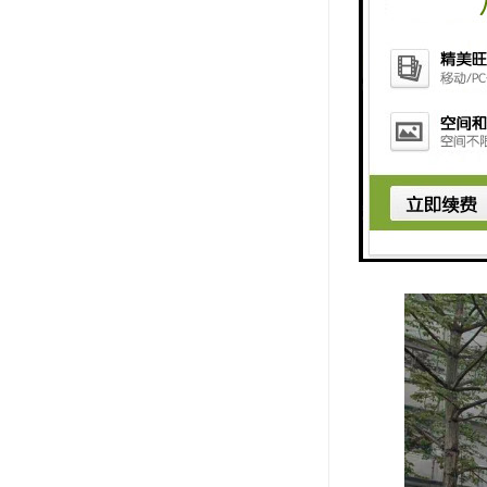
层高：4.
车位数：
空调类型
空调费：
电梯：客