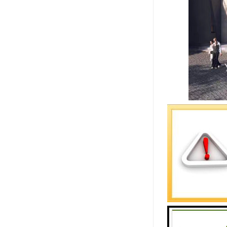
1956
竣工时间：
物业
公司
地理位置
总楼层：