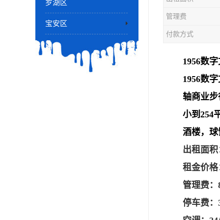
罗湖区
管理费
宝安区
付款方式
1956数
1956数
轴商业步
小到25
酒楼，球
出租面积：10
租金价格：
管理费：
停车费：3