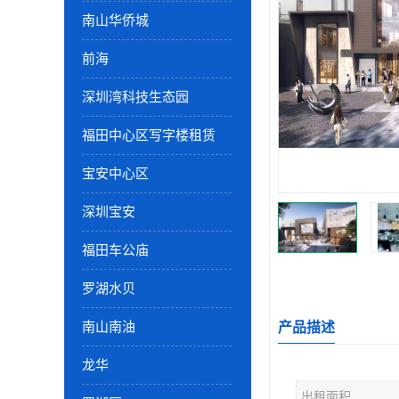
南山华侨城
前海
深圳湾科技生态园
福田中心区写字楼租赁
宝安中心区
深圳宝安
福田车公庙
罗湖水贝
南山南油
产品描述
龙华
出租面积