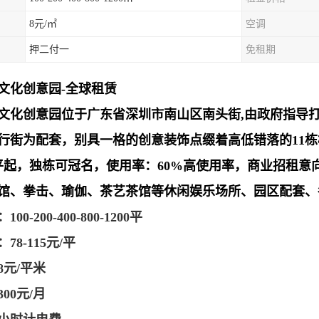
8元/㎡
空调
押二付一
免租期
字文化创意园-全球租赁
字文化
创意园
位于广东省深圳市
南山区
南头街,由政府指导
行街为配套，别具一格的创意装饰点缀着高低错落的11
4平起，独栋可冠名，使用率：60%高使用率，商业招租
馆、拳击、瑜伽、茶艺茶馆等休闲娱乐场所、园区配套、
0-200-400-800-1200平
78-115元/平
8元/平米
00元/月