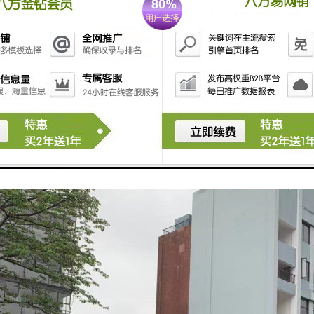
5米；
地上200个；
：自装；
计电费；
梯1部、货梯1部。