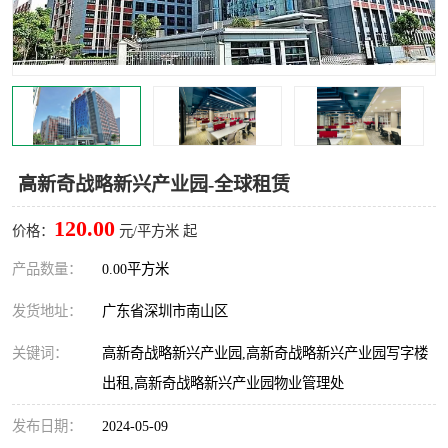
龙华
罗湖区
宝安区
西乡
兴东
石岩
福田华强北
南山科技园
高新奇战略新兴产业园-全球租赁
南山后海
福田区
120.00
价格：
元/平方米 起
车公庙
保税区
产品数量：
0.00平方米
发货地址：
广东省深圳市南山区
中心区
华强北
关键词：
高新奇战略新兴产业园,高新奇战略新兴产业园写字楼
南山区
西丽
出租,高新奇战略新兴产业园物业管理处
南头
高新园
发布日期：
2024-05-09