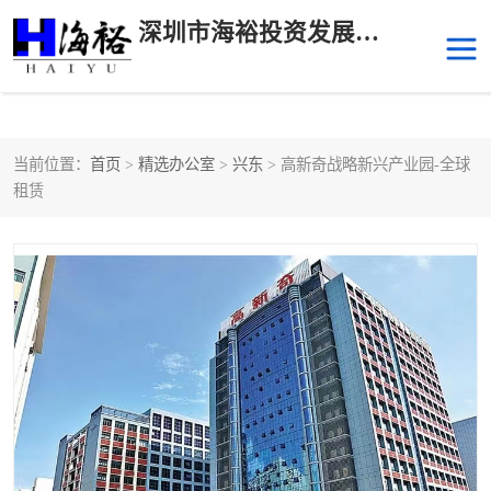
深圳市海裕投资发展有限公司
当前位置：
首页
>
精选办公室
>
兴东
> 高新奇战略新兴产业园-全球
后海
科技园南区
租赁
科技园中区
南山华侨城
前海
深圳湾科技生态园
福田中心区写字楼租赁
宝安中心区
深圳宝安
福田车公庙
罗湖水贝
南山南油