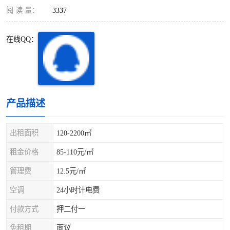
深圳超级总部基地
后海
阅 读 量：
3337
蛇口
南油
在线QQ：
华侨城
南山蛇口
龙岗区
科技园北区
产品描述
宝安西乡
宝安新安
光明区
南山西丽
出租面积
120-2200㎡
租金价格
85-110元/㎡
龙华观澜
南山桃园
管理费
12.5元/㎡
空调
24小时计电费
付款方式
押二付一
免租期
面议