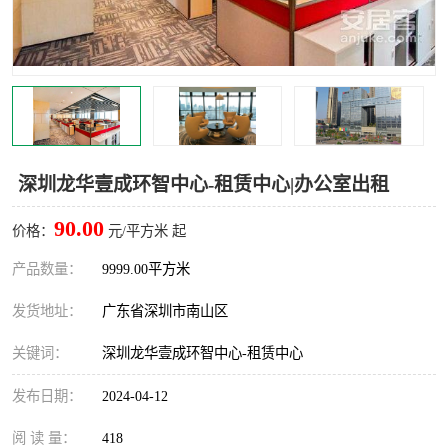
龙华
罗湖区
宝安区
西乡
兴东
石岩
福田华强北
南山科技园
深圳龙华壹成环智中心-租赁中心|办公室出租
南山后海
福田区
90.00
价格：
元/平方米 起
车公庙
保税区
产品数量：
9999.00平方米
发货地址：
广东省深圳市南山区
中心区
华强北
关键词：
深圳龙华壹成环智中心-租赁中心
南山区
西丽
发布日期：
2024-04-12
南头
高新园
阅 读 量：
418