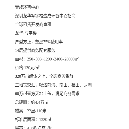
壹成环智中心
深圳龙华写字楼壹成环智中心招商
全球租赁开发商直租
龙华·写字楼
户型方正，整层75%使用率
14层提供商务配套服务
面积：250~500~1200~2400~20000㎡
价格:130元/㎡
320万㎡超体之上，全态商务集群
三地铁交汇，畅达前海、南山、福田、罗湖
60万㎡壹方天地上盖，满足商务需求
总建面：约4.4万㎡
楼高：22层/110米
标准层面积：1320㎡
层高：4.2米/净高3米