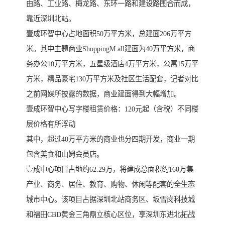
由路、工业路、梅龙路、东环一路和建设路围合而成，
靠近深圳北站。
壹成环智中心占地面积50万平方米，总建面206万平方
米。其中主题商业ShoppingM all建面为40万平方米，商
务办公10万平方米，五星级酒店4万平方米，公寓15万平
方米，精品豪宅130万平方米及社区生活配套，记者对比
之前网媒所披露的数据，商业建面得到大幅增加。
壹成环智中心写字楼租赁价格：120元起（含税）不同楼
层价格有所浮动
其中，超过40万平方米的商业也分四期开发，商业一期
包含美食和山姆会员店。
壹成中心项目占地约62.29万，将建成总面积约160万集
产业、商务、居住、教育、购物、休闲等配套的全生态
城市中心。该项目占据深圳北站商务区、坂雪岗科技城
和福田CBD黄金三角鼎立核心区位，享深圳东进北拓战