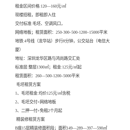
租金区间价格:120—160元/㎡
现楼招租，即租即入住
交付标准:毛坯、空调风口，
网络地板；租赁面积：250-300–500-1200–15000平米
地铁:4号线（龙华站）步行8分钟，公交站台（电信大
厦）
地址：深圳龙华区路与鸿尚路交汇处
标准层:整层1300㎡；租金:125元/㎡起
租赁面积：260—500-1200–5000平米
️ 毛坯租赁方案
1、毛坯租金:均价125元/㎡含税
2、毛坯交付+网络地板
3、二押一付+免租2个月起
️ 精装修租赁方案
B座15层精装修面积段；面积149—289—397—590㎡