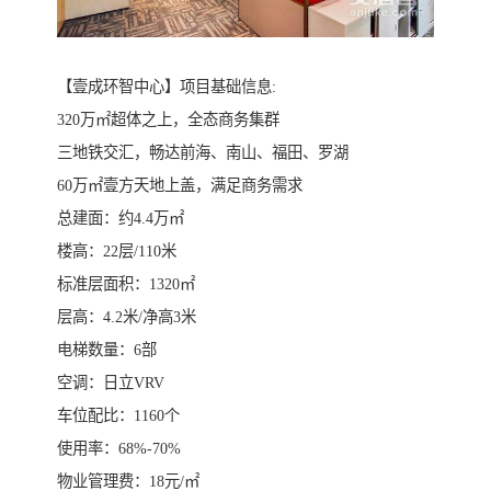
【壹成环智中心】项目基础信息:
320万㎡超体之上，全态商务集群
三地铁交汇，畅达前海、南山、福田、罗湖
60万㎡壹方天地上盖，满足商务需求
总建面：约4.4万㎡
楼高：22层/110米
标准层面积：1320㎡
层高：4.2米/净高3米
电梯数量：6部
空调：日立VRV
车位配比：1160个
使用率：68%-70%
物业管理费：18元/㎡