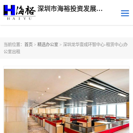
深圳市海裕投资发展有限公司
当前位置：
首页
>
精选办公室
> 深圳龙华壹成环智中心-租赁中心|办
后海
科技园南区
公室出租
科技园中区
南山华侨城
前海
深圳湾科技生态园
福田中心区写字楼租赁
宝安中心区
深圳宝安
福田车公庙
罗湖水贝
南山南油