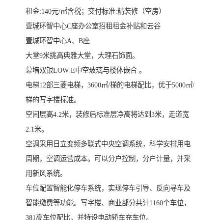
租金:140元/㎡含税；交付标准:精装修（空房）
壹城环智中心C座办公室招租租金补贴和云谷
壹城环智中心A、B座
大堂9米挑高典雅大堂，大理石饰面。
幕墙双银LOW-E中空玻璃与楼体嵌合 。
电梯12部三菱电梯，3600㎡/梯的电梯配比，优于5000㎡/
梯的写字楼标准。
空间层高4.2米，装修后标准层净高将达到3米，走道宽
2.1米。
空调采用日立变频多联式中央空调系统，科学安排用电
周期，空调运营成本。可以分户控制，分户计量，并采
用新风系统。
车位配置智能化停车系统，实现停车引导、反向寻车及
智能缴费等功能。写字楼、商业部分共计1160个车位，
381高车位配比，并特设电动轿车充车位。