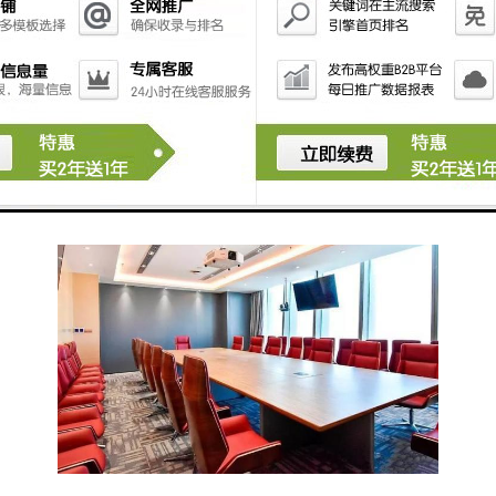
新风系统：美国麦克维尔
车位配比：1160个
单位使用率：68%-70%
物业管理费：18元
现楼招租，即租即入住
龙华壹方天地B区，路与鸿尚路交汇处