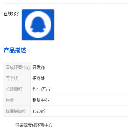
深圳超级总部基地
后海
在线QQ：
蛇口
南油
华侨城
南山蛇口
龙岗区
科技园北区
产品描述
宝安西乡
宝安新安
壹成环智中心
开发商
光明区
南山西丽
写字楼
招商处
总建面积
约4.4万㎡
龙华观澜
南山桃园
物业
租赁中心
标准层面积
1320㎡
鸿荣源壹成环智中心