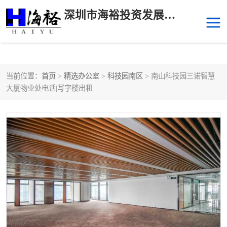
深圳市海裕投资发展有限公司
当前位置：
首页
>
精选办公室
>
科技园南区
> 南山科技园三诺智慧
后海
科技园南区
大厦物业处电话|写字楼出租
科技园中区
南山华侨城
前海
深圳湾科技生态园
福田中心区写字楼租赁
宝安中心区
深圳宝安
福田车公庙
罗湖水贝
南山南油