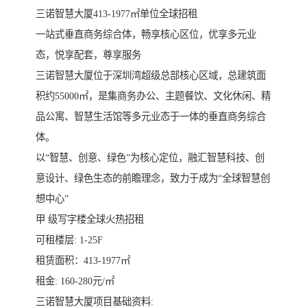
三诺智慧大厦413-1977㎡单位全球招租
一站式垂直商务综合体，畅享核心区位，优享多元业
态，悦享配套，尊享服务
三诺智慧大厦位于深圳湾超级总部核心区域，总建筑面
积约55000㎡，是集商务办公、主题餐饮、文化休闲、精
品公寓、智慧生活馆等多元业态于一体的垂直商务综合
体。
以“智慧、创意、绿色”为核心定位，融汇智慧科技、创
意设计、绿色生态的前瞻理念，致力于成为“全球智慧创
想中心”
甲 级写字楼全球火热招租
可租楼层: 1-25F
租赁面积：413-1977㎡
租金: 160-280元/㎡
三诺智慧大厦项目基础资料: