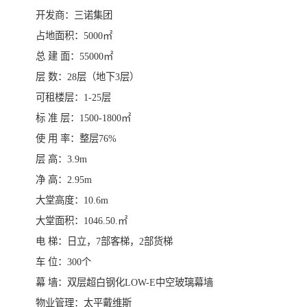
开发商：三诺集团
占地面积：5000㎡
总 建 面：55000㎡
层 数：28层（地下3层）
可租楼层：1-25层
标 准 层：1500-1800㎡
使 用 率：整层76%
层 高：3.9m
净 高：2.95m
大堂高度：10.6m
大堂面积：1046.50.㎡
电 梯：日立，7部客梯，2部货梯
车 位：300个
幕 墙：双层超白钢化LOW-E中空玻璃幕墙
物业管理：太平戴维斯