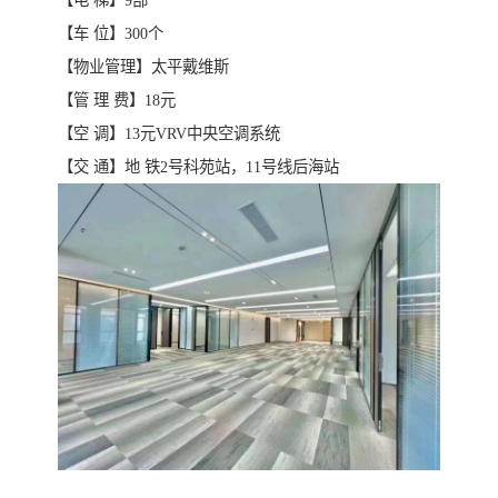
【车 位】300个
【物业管理】太平戴维斯
【管 理 费】18元
【空 调】13元VRV中央空调系统
【交 通】地 铁2号科苑站，11号线后海站