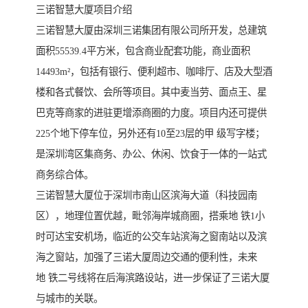
三诺智慧大厦项目介绍
三诺智慧大厦由深圳三诺集团有限公司所开发，总建筑
面积55539.4平方米，包含商业配套功能，商业面积
14493m²，包括有银行、便利超市、咖啡厅、店及大型酒
楼和各式餐饮、会所等项目。其中麦当劳、面点王、星
巴克等商家的进驻更增添商圈的力度。项目内还可提供
225个地下停车位，另外还有10至23层的甲 级写字楼；
是深圳湾区集商务、办公、休闲、饮食于一体的一站式
商务综合体。
三诺智慧大厦位于深圳市南山区滨海大道（科技园南
区），地理位置优越，毗邻海岸城商圈，搭乘地 铁1小
时可达宝安机场，临近的公交车站滨海之窗南站以及滨
海之窗站，加强了三诺大厦周边交通的便利性，未来
地 铁二号线将在后海滨路设站，进一步保证了三诺大厦
与城市的关联。