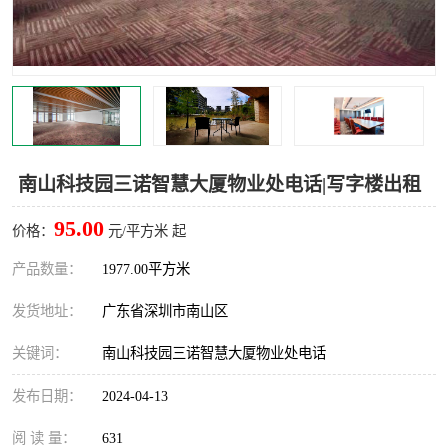
龙华
罗湖区
宝安区
西乡
兴东
石岩
福田华强北
南山科技园
南山科技园三诺智慧大厦物业处电话|写字楼出租
南山后海
福田区
95.00
价格：
元/平方米 起
车公庙
保税区
产品数量：
1977.00平方米
发货地址：
广东省深圳市南山区
中心区
华强北
关键词：
南山科技园三诺智慧大厦物业处电话
南山区
西丽
发布日期：
2024-04-13
南头
高新园
阅 读 量：
631