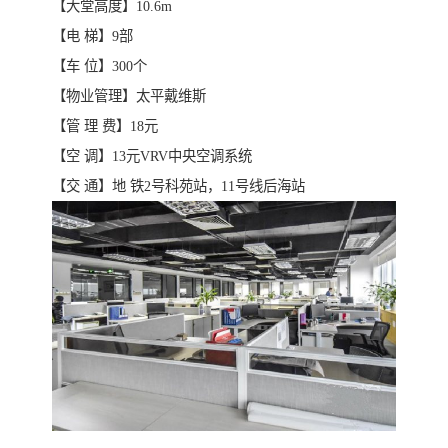
【大堂高度】10.6m
【电 梯】9部
【车 位】300个
【物业管理】太平戴维斯
【管 理 费】18元
【空 调】13元VRV中央空调系统
【交 通】地 铁2号科苑站，11号线后海站