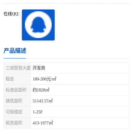
深圳超级总部基地
后海
在线QQ：
蛇口
南油
华侨城
南山蛇口
龙岗区
科技园北区
产品描述
宝安西乡
宝安新安
三诺智慧大厦
开发商
光明区
南山西丽
租金
180-200元/㎡
标准层面积
约1828㎡
龙华观澜
南山桃园
建筑面积
51143.57㎡
可租楼层
1-25F
租赁面积
413-1977㎡