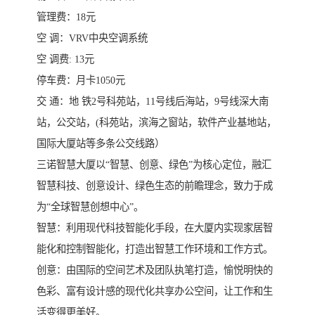
管理费：18元
空 调：VRV中央空调系统
空 调费: 13元
停车费：月卡1050元
交 通：地 铁2号科苑站，11号线后海站，9号线深大南
站，公交站，(科苑站，滨海之窗站，软件产业基地站，
国际大厦站等多条公交线路）
三诺智慧大厦以“智慧、创意、绿色”为核心定位，融汇
智慧科技、创意设计、绿色生态的前瞻理念，致力于成
为“全球智慧创想中心”。
智慧：利用现代科技智能化手段，在大厦内实现家居智
能化和控制智能化，打造出智慧工作环境和工作方式。
创意：由国际的空间艺术及团队执笔打造，愉悦明快的
色彩、富有设计感的现代化共享办公空间，让工作和生
活变得更美好。