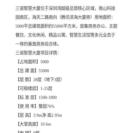
三诺智慧大厦位于深圳湾超级总部核心区域，南山科技
园南区，海天二路南向（腾讯滨海大厦旁）用地面积：
5000平总建筑面积约55000平方米，是集商务办公、主题
餐饮、文化休闲、精品公寓、智慧生活馆等多元业态于
一体的垂直商务综合体。
三诺智慧大厦项目详情：
【占地面积】5000
【总 建 面】55000
【层 数】28层（地下3层）
【可租楼层】1-25层
【标 准 层】1500-1800
【使 用 率】整层76%
【层 高】3.9m净 高2.95m
【大堂高度】10.6m
【电 梯】9部