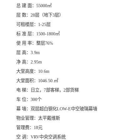
总 建 面：55000㎡
层 数：28层（地下3层）
可租楼层：1-25层
标 准 层：1500-1800㎡
使 用 率：整层76%
层 高：3.9m
净 高：2.95m
大堂高度：10.6m
大堂面积：1046.50.㎡
电 梯：日立，7部客梯，2部货梯
车 位：300个
幕 墙：双层超白钢化LOW-E中空玻璃幕墙
物业管理：太平戴维斯
管理费：18元
空 调：VRV中央空调系统