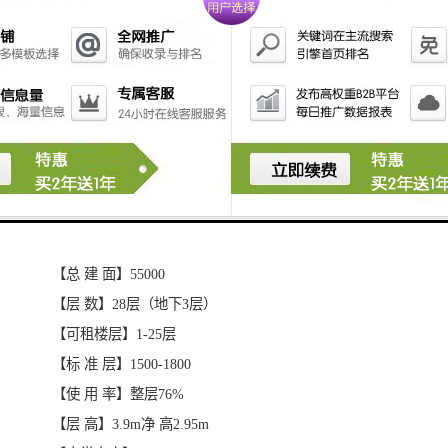
三诺智慧大厦项目详情：
【占地面积】5000
【总 建 面】55000
【层 数】28层（地下3层）
【可租楼层】1-25层
【标 准 层】1500-1800
【使 用 率】整层76%
【层 高】3.9m净 高2.95m