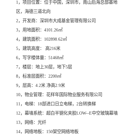
1，项目位置：位于中国，深圳市，南山后海总部基地
区，海德三道北向
2，开发商：深圳市大成基金管理有限公司
3，用地面积：4101.26㎡
4，建筑面积：102898.62㎡
5，建筑高度： 高216米
6，写字楼体量：51468㎡
7，楼层：地上30层，地下5层
8，标准层面积：2200㎡
9，层高：4.2米 净高2.9米
10，物业管理：花样年国际物业服务有限公司
11，电梯：18部进口日立电梯，2台转换梯
12，幕墙系统：超白半钢化夹胶LOW--E中空玻璃幕墙
13，网络：光纤
14，网络地板：150架空网络地板