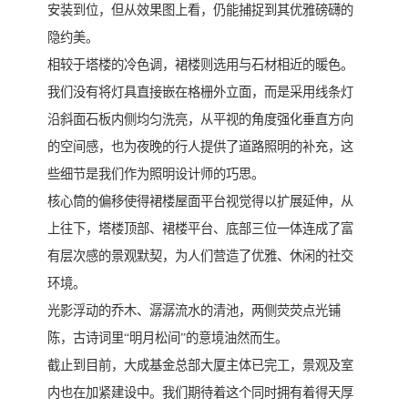
安装到位，但从效果图上看，仍能捕捉到其优雅磅礴的
隐约美。
相较于塔楼的冷色调，裙楼则选用与石材相近的暖色。
我们没有将灯具直接嵌在格栅外立面，而是采用线条灯
沿斜面石板内侧均匀洗亮，从平视的角度强化垂直方向
的空间感，也为夜晚的行人提供了道路照明的补充，这
些细节是我们作为照明设计师的巧思。
核心筒的偏移使得裙楼屋面平台视觉得以扩展延伸，从
上往下，塔楼顶部、裙楼平台、底部三位一体连成了富
有层次感的景观默契，为人们营造了优雅、休闲的社交
环境。
光影浮动的乔木、潺潺流水的清池，两侧荧荧点光铺
陈，古诗词里“明月松间”的意境油然而生。
截止到目前，大成基金总部大厦主体已完工，景观及室
内也在加紧建设中。我们期待着这个同时拥有着得天厚