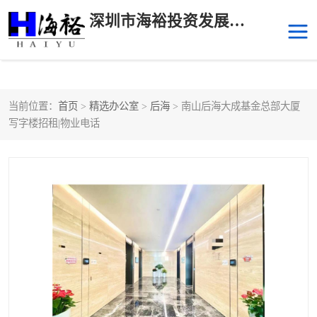
深圳市海裕投资发展有限公司
当前位置：
首页
>
精选办公室
>
后海
> 南山后海大成基金总部大厦
后海
科技园南区
写字楼招租|物业电话
科技园中区
南山华侨城
前海
深圳湾科技生态园
福田中心区写字楼租赁
宝安中心区
深圳宝安
福田车公庙
罗湖水贝
南山南油