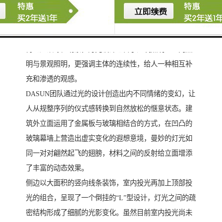
上，悬挑部分利用内部斜撑与主体相连，加强空间的戏
剧性，更创造出不同体量的异质空间。
大成基金总部大厦从地面广场到建筑塔楼的氛围营造，
再到屋顶绿植场景，灯光设计包含了建筑照明、室内照
明与景观照明，更强调主体的连续性，给人一种相互补
充和渗透的观感。
DASUN团队通过光的设计创造出内不同情绪的变幻，让
人从规整序列的仪式感转换到自然放松的惬意状态。建
筑外立面运用了金属板与玻璃相结合的方式，在凹凸的
玻璃幕墙上营造出虚实变化的遐想意境，曼妙的灯光如
同一对对翩然起飞的翅膀，材料之间的反射给立面增添
了丰富的动态效果。
侧边以大面积的竖向线条装饰，室内投光再加上顶部投
光的组合，呈现了一个倒挂的“L”型设计，灯光之间的疏
密结构形成了细腻的光影变化。虽然目前室内投光尚未