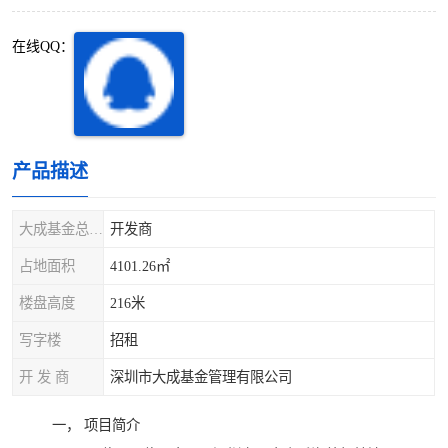
深圳超级总部基地
后海
在线QQ：
蛇口
南油
华侨城
南山蛇口
龙岗区
科技园北区
产品描述
宝安西乡
宝安新安
大成基金总部大厦
开发商
光明区
南山西丽
占地面积
4101.26㎡
楼盘高度
216米
龙华观澜
南山桃园
写字楼
招租
开 发 商
深圳市大成基金管理有限公司
一， 项目简介