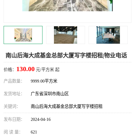
龙华
罗湖区
宝安区
西乡
兴东
石岩
福田华强北
南山科技园
南山后海大成基金总部大厦写字楼招租|物业电话
南山后海
福田区
130.00
价格：
元/平方米 起
车公庙
保税区
产品数量：
9999.00平方米
发货地址：
广东省深圳市南山区
中心区
华强北
关键词：
南山后海大成基金总部大厦写字楼招租
南山区
西丽
发布日期：
2024-04-16
南头
高新园
阅 读 量：
621