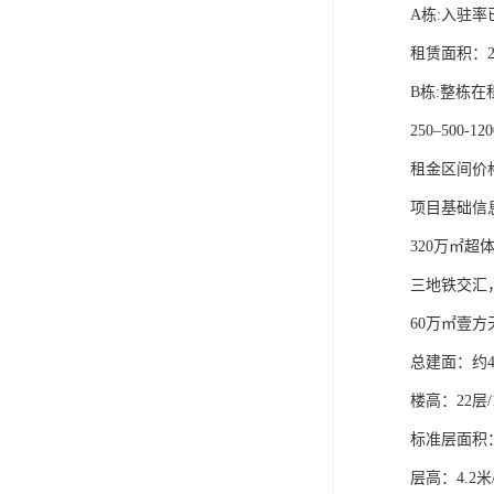
A栋:入驻率
租赁面积：250-
B栋:整栋在
250–500-12
租金区间价格:
项目基础信息
320万㎡
三地铁交汇
60万㎡壹
总建面：约4
楼高：22层/
标准层面积：
层高：4.2米