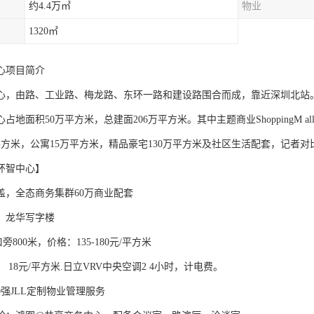
约4.4万㎡
物业
1320㎡
心项目简介
心，由路、工业路、梅龙路、东环一路和建设路围合而成，靠近深圳北站
占地面积50万平方米，总建面206万平方米。其中主题商业ShoppingM 
平方米，公寓15万平方米，精品豪宅130万平方米及社区生活配套，记者
环智中心】
盖，全态商务集群60万商业配套
，龙华写字楼
800米，价格：135-180元/平方米
 18元/平方米.日立VRV中央空调2 4小时，计电费。
0强JLL定制物业管理服务