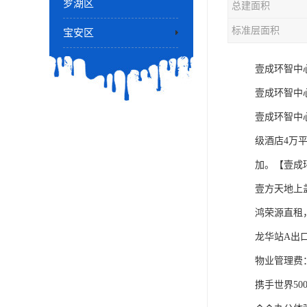
罗湖区
总建面积
标准层面积
宝安区
壹成环智中
壹成环智中
壹成环智中心
级酒店4万
加。【壹成
壹方天地上
鸿荣源直租
龙华站A出口旁
物业管理费：
携手世界50