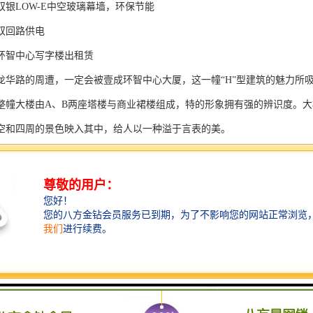
双银LOW-E中空玻璃幕墙，环保节能
双回路供电
环智中心写字楼出租赁
龙华路的周遭，一定会被壹成环智中心大厦，这一幢“H”型建筑的魅力所
整幢大楼由A、B两座塔楼与商业裙楼组成，特的形象拥有强的辨识度。
空和四周的景色映入其中，给人以一种溢于言表的美。
会里的公众人物，一座城市里的地标建筑也比普通建筑被赋予了更多的社
。
香港—IFC、福田—平安金融中心、宝安—壹方中心，壹成环智中心作为
体验总会给人以愉悦的享受，商务标准的配套，一直都是壹成环智中心不
作为仅次于建筑外观的“第二张脸”，也是企业的“张名片”，壹成环智中心
务气度。