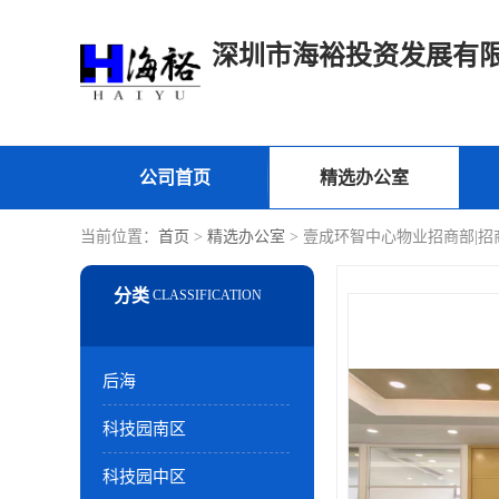
深圳市海裕投资发展有
公司首页
精选办公室
当前位置：
首页
>
精选办公室
> 壹成环智中心物业招商部|招
后海
科技园南区
科技园中区