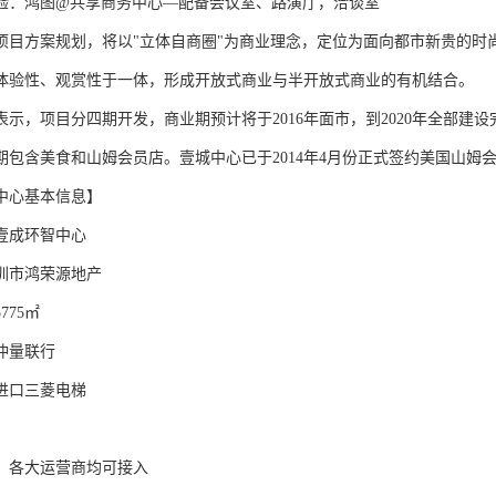
验：鸿图@共享商务中心—配备会议室、路演厅，洽谈室
项目方案规划，将以"立体自商圈"为商业理念，定位为面向都市新贵的时
体验性、观赏性于一体，形成开放式商业与半开放式商业的有机结合。
表示，项目分四期开发，商业期预计将于2016年面市，到2020年全部建
期包含美食和山姆会员店。壹城中心已于2014年4月份正式签约美国山姆
中心基本信息】
壹成环智中心
圳市鸿荣源地产
775㎡
仲量联行
部进口三菱电梯
，各大运营商均可接入