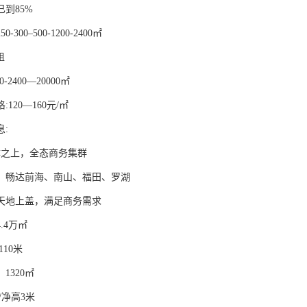
已到85%
300–500-1200-2400㎡
租
00-2400—20000㎡
120—160元/㎡
:
超体之上，全态商务集群
，畅达前海、南山、福田、罗湖
方天地上盖，满足商务需求
.4万㎡
110米
1320㎡
/净高3米