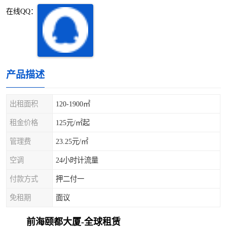
深圳超级总部基地
后海
在线QQ：
蛇口
南油
华侨城
南山蛇口
产品描述
龙岗区
科技园北区
出租面积
120-1900㎡
宝安西乡
宝安新安
租金价格
125元/㎡起
光明区
南山西丽
管理费
23.25元/㎡
龙华观澜
南山桃园
空调
24小时计流量
付款方式
押二付一
免租期
面议
前海颐都大厦-全球租赁