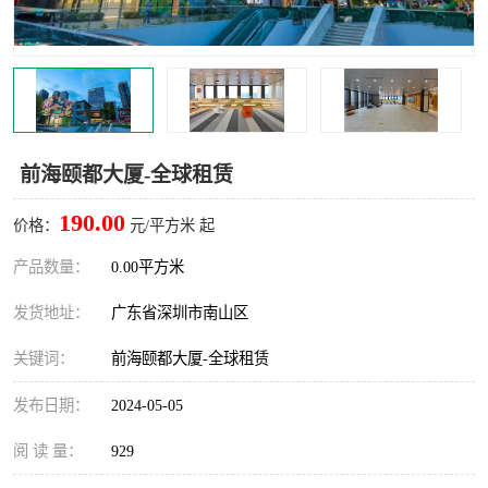
龙华
罗湖区
宝安区
西乡
兴东
石岩
前海颐都大厦-全球租赁
福田华强北
南山科技园
190.00
价格：
元/平方米 起
南山后海
福田区
产品数量：
0.00平方米
车公庙
保税区
发货地址：
广东省深圳市南山区
中心区
华强北
关键词：
前海颐都大厦-全球租赁
南山区
西丽
发布日期：
2024-05-05
南头
高新园
阅 读 量：
929