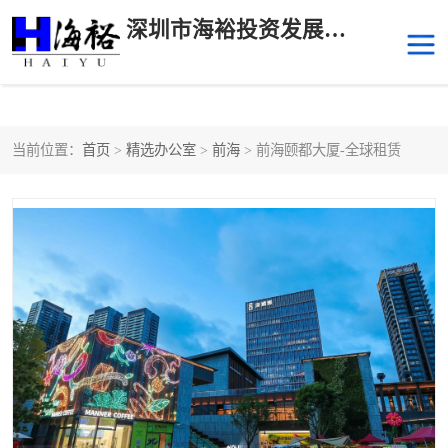
深圳市海裕投资发展有限公司
当前位置：
首页
>
精选办公室
>
前海
> 前海颐都大厦-全球租赁
后海
科技园南区
科技园中区
南山华侨城
前海
深圳湾科技生态园
福田中心区写字楼租赁
宝安中心区
深圳宝安
福田车公庙
罗湖水贝
南山南油