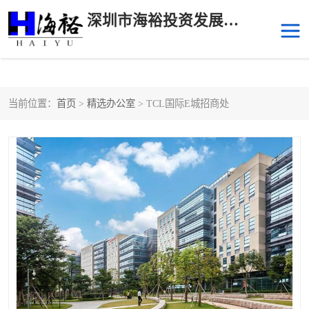
深圳市海裕投资发展有限公司
当前位置：
首页
>
精选办公室
> TCL国际E城招商处
后海
科技园南区
科技园中区
南山华侨城
前海
深圳湾科技生态园
福田中心区写字楼租赁
宝安中心区
深圳宝安
福田车公庙
罗湖水贝
南山南油