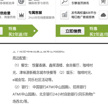
2) 价格优势： 面议
3) 装修情况： 毛坯/精装
4) 免租时间： 面议
5) 看房时间： 随时可看
配套介绍：
1) 交通优势： 靠近5号线兴东站，附近有37路、b796
路等多线路汇聚于此，交通四通八达，畅通无阻；员工
上下班在地理位置上没有任何困扰。
周边配套：
（1）餐饮： 悦馨香膳、鑫辉酒楼、食尚餐厅、咖啡时
光、津味源新概念城市快餐等 （2）娱乐： 咖啡时光、
e城会馆、同乐社区活动等。
（2）银行： 中国银行ATM(中山园路)、招商银行
ATM(中山园路)、北京银行24小时自助银行(同乐购物广
场西北)等。