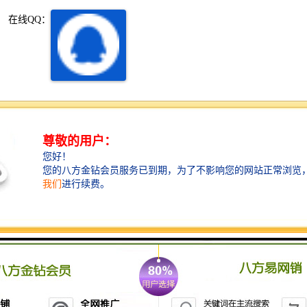
深圳超级总部基地
后海
在线QQ：
蛇口
南油
华侨城
南山蛇口
产品描述
龙岗区
科技园北区
宝安西乡
宝安新安
项目介绍： 西丽TCL国际E城，是TCL地产成功开发的
产业综合体项目。项目位于深圳市南山区，毗邻深圳高
光明区
南山西丽
新科技园与深圳大学，周边交通枢纽密集，是TCL集团
在华南地区打造的智能互联、绿色生态的研发办公总部
龙华观澜
南山桃园
基地。
房源介绍：
1) 面积信息：
105-245-350-470-560-700-1000-
1800-2000-5000-10000平米。