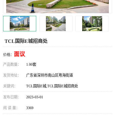
龙华
罗湖区
宝安区
西乡
兴东
石岩
TCL国际E城招商处
福田华强北
南山科技园
面议
价格：
南山后海
福田区
产品数量：
1.00套
车公庙
保税区
发货地址：
广东省深圳市南山区粤海街道
中心区
华强北
关键词：
TCL国际E城,TCL国际E城招商处
南山区
西丽
发布日期：
2023-03-01
南头
高新园
阅 读 量：
3369