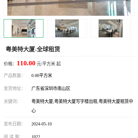
龙华
罗湖区
宝安区
西乡
兴东
石岩
粤美特大厦-全球租赁
福田华强北
南山科技园
110.00
价格：
元/平方米 起
南山后海
福田区
产品数量：
0.00平方米
车公庙
保税区
发货地址：
广东省深圳市南山区
中心区
华强北
关键词：
粤美特大厦,粤美特大厦写字楼出租,粤美特大厦租赁中
心
南山区
西丽
发布日期：
2024-05-10
南头
高新园
阅 读 量：
1022