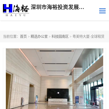
深圳市海裕投资发展有限公司
当前位置：
首页
>
精选办公室
>
科技园南区
> 粤美特大厦-全球租赁
后海
科技园南区
科技园中区
南山华侨城
前海
深圳湾科技生态园
福田中心区写字楼租赁
宝安中心区
深圳宝安
福田车公庙
罗湖水贝
南山南油