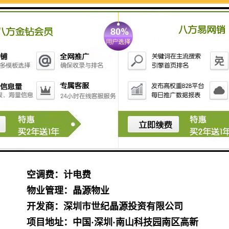
层数：地上26层、地下4层
使用率：约70%
层高：3.9米
停车位：500个
大堂高度：10.7米
整层面积：
1855㎡
租售状况：出租（只租不售）
出租面积：
152-1855㎡
租金价格：102-130元/平米/月
管理费用：17.5元/平方米/月（含税）
空调：VAV与冰蓄冷空调系统
空调费：计电费
物业管理：晶源物业
开发商：深圳市世纪晶源投资有限公司
项目地址：中国·深圳·南山科技园南区高新