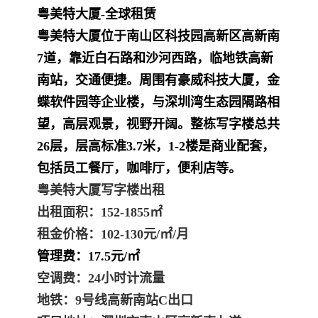
粤美特大厦-全球租赁
粤美特大厦位于南山区科技园高新区高新南
7道，靠近白石路和沙河西路，临地铁
高新
南站
，交通便捷。周围有豪威科技大厦，金
蝶软件园等企业楼，与深圳湾生态园隔路
相
望，高层观景，视野开阔。整栋写字楼总共
26层，层高标准3.7米，1-2楼是商业配套，
包括员工餐厅，咖啡厅，便利店等。
粤美特大厦写字楼出租
出租面积：152-1855㎡
租金价格：102-130元/㎡/月
管理费：17.5
元/㎡
空调费：24小时
计流量
地铁：9号线高新南站C出口