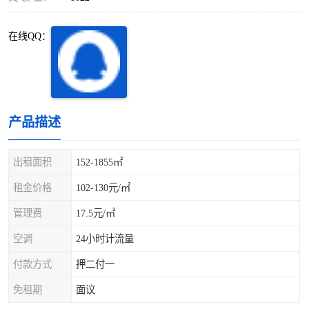
深圳超级总部基地
后海
在线QQ：
蛇口
南油
华侨城
南山蛇口
龙岗区
科技园北区
产品描述
宝安西乡
宝安新安
出租面积
152-1855㎡
光明区
南山西丽
租金价格
102-130元/㎡
龙华观澜
南山桃园
管理费
17.5元/㎡
空调
24小时计流量
付款方式
押二付一
免租期
面议