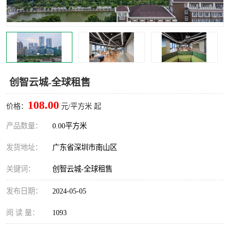
龙华
罗湖区
宝安区
西乡
兴东
石岩
创智云城-全球租售
福田华强北
南山科技园
108.00
价格：
元/平方米 起
南山后海
福田区
产品数量：
0.00平方米
车公庙
保税区
发货地址：
广东省深圳市南山区
中心区
华强北
关键词：
创智云城-全球租售
南山区
西丽
发布日期：
2024-05-05
南头
高新园
阅 读 量：
1093