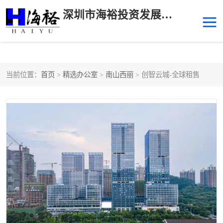
深圳市海裕投资发展有限公司
当前位置：
首页
>
精选办公室
>
南山西丽
> 创智云城-全球租售
后海
科技园南区
科技园中区
南山华侨城
前海
深圳湾科技生态园
福田中心区写字楼租赁
宝安中心区
深圳宝安
福田车公庙
罗湖水贝
南山南油