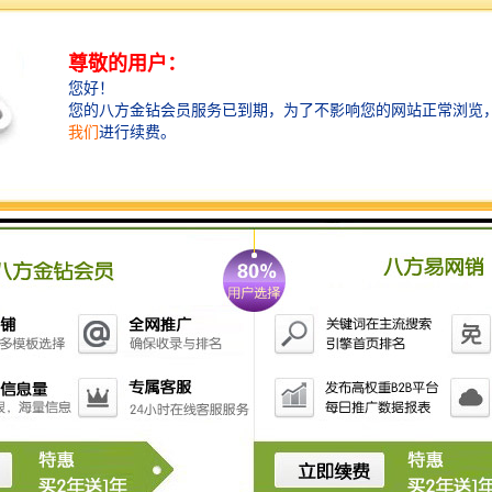
楼层面积：1043平/层，整层租赁不分租
租金报价:135元
楼宇格局：毛坯
标准层高：4.2米
楼宇格局：1层大堂、2层商铺、3层架空
层、4-31层办公
物业管理费：22元/月/平方米
电费：0.82元/度，按用电量计费
水费：5.6元/吨，按用水量计费
专项维修金：0.35元/月/平方米
停车费：小车月卡600元/月，固定车位1200
元/月
VRV空调系统维护费：2.5元/平方米/月
（24小时独立控制，楼层分别控制）