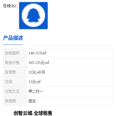
深圳超级总部基地
后海
在线QQ：
蛇口
南油
华侨城
南山蛇口
产品描述
龙岗区
科技园北区
出租面积
140-2135㎡
宝安西乡
宝安新安
租金价格
105-135元/㎡
光明区
南山西丽
管理费
22元/㎡/月
龙华观澜
南山桃园
空调
13元/㎡
付款方式
押二付一
免租期
面议
创智云城-全球租售