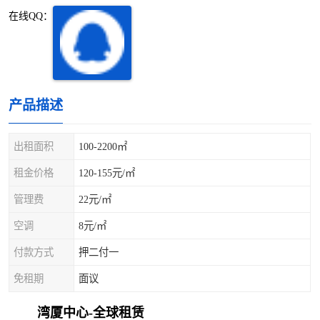
深圳超级总部基地
后海
在线QQ：
蛇口
南油
华侨城
南山蛇口
产品描述
龙岗区
科技园北区
出租面积
100-2200㎡
宝安西乡
宝安新安
租金价格
120-155元/㎡
光明区
南山西丽
管理费
22元/㎡
龙华观澜
南山桃园
空调
8元/㎡
付款方式
押二付一
免租期
面议
湾厦中心-全球租赁