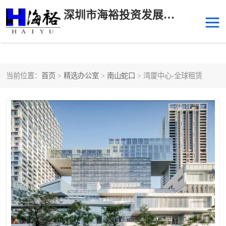
深圳市海裕投资发展有限公司
当前位置：
首页
>
精选办公室
>
南山蛇口
> 湾厦中心-全球租赁
后海
科技园南区
科技园中区
南山华侨城
前海
深圳湾科技生态园
福田中心区写字楼租赁
宝安中心区
深圳宝安
福田车公庙
罗湖水贝
南山南油