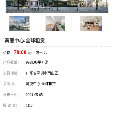
龙华
罗湖区
宝安区
西乡
兴东
石岩
湾厦中心-全球租赁
福田华强北
南山科技园
78.00
价格：
元/平方米 起
南山后海
福田区
产品数量：
9999.00平方米
车公庙
保税区
发货地址：
广东省深圳市南山区
中心区
华强北
关键词：
湾厦中心-全球租赁
南山区
西丽
发布日期：
2024-05-05
南头
高新园
阅 读 量：
1117