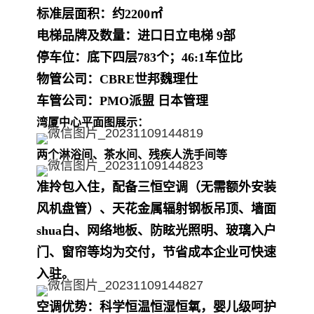
标准层面积：约2200㎡
电梯品牌及数量：进口日立电梯 9部
停车位：底下四层783个；46:1车位比
物管公司：CBRE世邦魏理仕
车管公司：PMO派盟 日本管理
湾厦中心平面图展示：
两个淋浴间、茶水间、残疾人洗手间等
准拎包入住，配备三恒空调（无需额外安装
风机盘管）、天花金属辐射钢板吊顶、墙面
shua白、网络地板、防眩光照明、玻璃入户
门、窗帘等均为交付，节省成本企业可快速
入驻。
空调优势：
科学恒温恒湿恒氧，婴儿级呵护