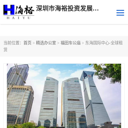
深圳市海裕投资发展有限公司
当前位置：
首页
>
精选办公室
>
福田车公庙
> 东海国际中心-全球租
后海
科技园南区
赁
科技园中区
南山华侨城
前海
深圳湾科技生态园
福田中心区写字楼租赁
宝安中心区
深圳宝安
福田车公庙
罗湖水贝
南山南油