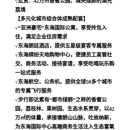
√近赏：42万㎡香蜜公园，城央绿肺的湖光
荔境
【多元化城市综合体成熟配套】
√“亚洲豪宅”东海国际公寓，享受拎包入
住，满足企业住房需求
√东海朗廷酒店，提供五星级宴客专属服务
√东海缤纷天地购物中心，便捷员工高管社
交、商务活动、接待宴请，享受吃喝玩乐购
一站式服务
√东海航空、公务机，提供全球50多个城市
的专属飞行服务
√步行即达素有“都市绿肺”之称的香蜜公
园，荔枝林、果树园、生态水系贯穿，以42
万㎡的体量，承接塘朗山山脉，吐故纳新，
为东海国际中心高端商务生活注入生态富氧