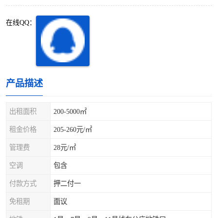
深圳超级总部基地
后海
在线QQ：
蛇口
南油
华侨城
南山蛇口
龙岗区
科技园北区
产品描述
宝安西乡
宝安新安
出租面积
200-5000㎡
光明区
南山西丽
租金价格
205-260元/㎡
管理费
28元/㎡
龙华观澜
南山桃园
空调
包含
付款方式
押二付一
免租期
面议