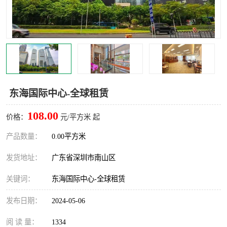
龙华
罗湖区
宝安区
西乡
兴东
石岩
福田华强北
南山科技园
东海国际中心-全球租赁
南山后海
福田区
108.00
价格：
元/平方米 起
车公庙
保税区
产品数量：
0.00平方米
发货地址：
广东省深圳市南山区
中心区
华强北
关键词：
东海国际中心-全球租赁
南山区
西丽
发布日期：
2024-05-06
南头
高新园
阅 读 量：
1334