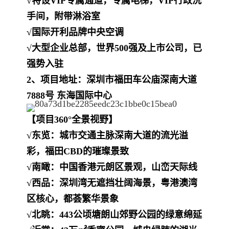
√特设VIP专属通道，专属电梯，VIP行政洗
手间，附带淋浴室
√国际开利品牌中央空调
√大型企业总部，世界500强及上市公司，已
强势入驻
2、项目地址：深圳市福田车公庙深南大道
7888号 东海国际中心
【项目360°全景视野】
√东览：城市交通主脉深南大道的流光溢
彩，福田CBD的璀璨景致
√南瞰：中国香港元朗区景观，山峦天际线
√西品：深圳湾无遮挡壮阔海景，粤港澳湾
区核心，都荟繁华景象
√北眺：443公顷塘朗山郊野公园的绿意绵延