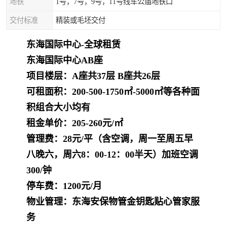
地铁
1号，7号，9号，11号线车公庙地铁口
交付标准
精装或毛坯交付
东海国际中心-全球租赁
东海国际中心AB座
项目楼层：A座共37层 B座共26层
可租面积
：200-500-1750㎡-5000㎡等各种面
积组合大小均有
租金单价：205-260元/㎡
管理费：28元/平（含空调，周一至周五早
八晚六，周六8：00-12：00半天）加班空调
300/钟
停车费：1200元/月
物业管理：东海安保物管金钥匙贴心管家服
务