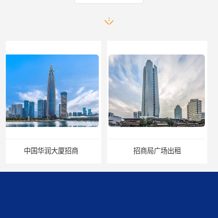
招商局广场出租
华润置地大厦招租