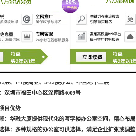
50年（2001年7月至2051年7月）
客梯(高区/低区各3部)、2部货梯
4层裙楼、5-9层宾馆客房、10层以上办公楼
8个、收费标准：650-850(固定)元/月
布：4楼、32楼为消防层
部（蒂森）、2部观光、2部手扶、+8部写字楼电梯
计：商务大堂、层高15米、空间气派奢华
2层、1-3楼商业、4-32楼办公、不含地下三层
：深圳市福田中心区深南路4009号
项目优势
修：华融大厦提供现代化的写字楼办公室空间，精心布局
选择：多种规格的办公室可供选择，满足企业扩张或调整