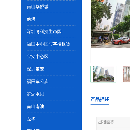
南山华侨城
前海
深圳湾科技生态园
福田中心区写字楼租赁
宝安中心区
深圳宝安
福田车公庙
罗湖水贝
产品描述
南山南油
龙华
出租面积