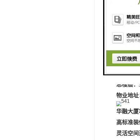
使用年限：
电梯：6部
楼层：1-
车位：30
消防层分
电梯：8
双大堂设
总楼层：3
物业地址
华融大厦
高标准装
灵活空间