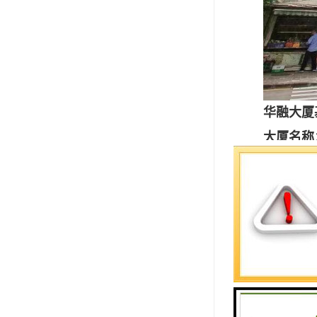
华融大厦
大厦名称
物业性质
开发商：
物业公司
总楼层：3
管理费：1
空调费：8
净层高：2