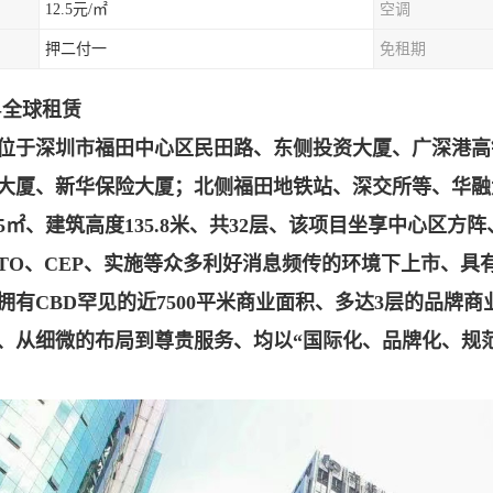
12.5元/㎡
空调
押二付一
免租期
-全球租赁
位于深圳市福田中心区民田路、东侧投资大厦、广深港高
大厦、新华保险大厦；北侧福田地铁站、深交所等、
华融
655㎡、建筑高度135.8米、共32层、该项目坐享中心区
TO、
CEP、实施等众多利好消息频传的环境下上市、具
拥有CBD罕见的近7500平米商业面积、多达3层的品牌
、从细微的布局到尊贵服务、均以“国际化、品牌
化、规