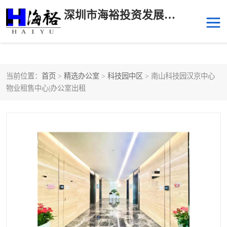
深圳市海裕投资发展有限公司
当前位置：
首页
>
精选办公室
>
科技园中区
> 南山科技园汉京中心
后海
科技园南区
物业租售中心|办公室出租
科技园中区
南山华侨城
前海
深圳湾科技生态园
福田中心区写字楼租赁
宝安中心区
深圳宝安
福田车公庙
罗湖水贝
南山南油