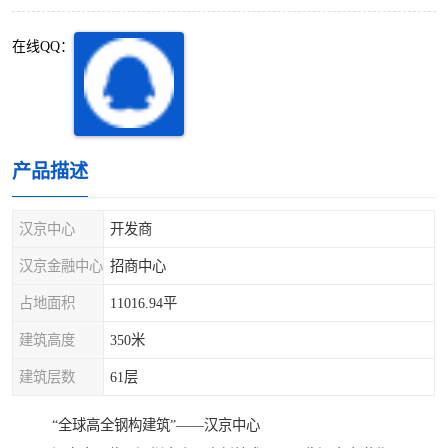
深圳超级总部基地
后海
在线QQ：
蛇口
南油
华侨城
南山蛇口
龙岗区
科技园北区
产品描述
宝安西乡
宝安新安
汉京中心
开发商
光明区
南山西丽
汉京金融中心
招商中心
占地面积
11016.94平
龙华观澜
南山桃园
建筑高度
350米
建筑层数
61层
“全球高全钢构建筑”——汉京中心