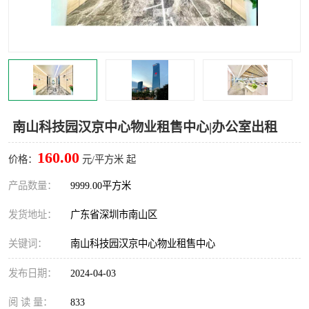
龙华
罗湖区
宝安区
西乡
兴东
石岩
福田华强北
南山科技园
南山科技园汉京中心物业租售中心|办公室出租
南山后海
福田区
160.00
价格：
元/平方米 起
车公庙
保税区
产品数量：
9999.00平方米
发货地址：
广东省深圳市南山区
中心区
华强北
关键词：
南山科技园汉京中心物业租售中心
南山区
西丽
发布日期：
2024-04-03
南头
高新园
阅 读 量：
833