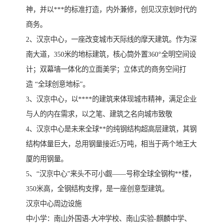
神，并以***的标准打造，内外兼修，创见汉京划时代的
商务。
2、汉京中心，一座改变城市天际线的摩天建筑。作为深
南大道，350米的地标建筑，核心筒外置360°全明空间设
计；双幕墙一体化的立面美学；立体式的商务空间打
造 “全球创意地标”。
3、汉京中心，以****的建筑来体现城市精神，满足企业
与人的内在需求，以之笔、建筑之名向城市致敬
4、汉京中心是未来全球**的纯钢结构超高层建筑，其钢
结构体量巨大，总用钢量接近5万吨，相当于两个地王大
厦的用钢量。
5、“汉京中心”来头不可小觑——号称全球全钢构**楼，
350米高，全钢结构支撑，是一座创意型建筑。
汉京中心周边设施
中小学：南山外国语-大冲学校、南山实验-麒麟中学、