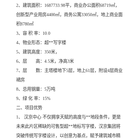
2、建筑面积：1687733.98平，商业办公面积68719㎡，
创新型产业用房4400㎡，商务公寓33050㎡，地上商业面
积8780㎡
3、容 积 率：10.0
4、物业形态：超**写字楼
5、建筑高度：350米，
6、层 高：4.5米，净高3米
7、层 数：主塔楼地下5层，地上61层，附设4层商业
裙房
8、总用钢量：5万吨
9、绿 化 率：15%
二、项目优势
1、 汉京中心 不仅拥享天赋的高度与**地段条件，更是
未来此片区稀缺的可售型超**地标写字楼，汉京集团将
突破传统写字楼设计，以创意为基点，赋予建筑城市精