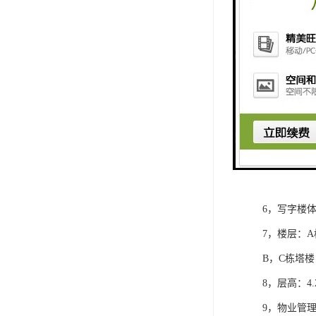
部分入驻企
二， 项目信
1，项目位
2，开发商
3，用地面积：
4，建筑面积：
5，建筑高度
B，C栋塔楼
6，写字楼体量
7，楼层：A
B，C栋塔楼
8，层高：4.
9，物业管