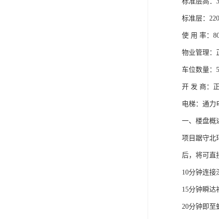
标准层高：3
标准层：220
使 用 率：8
物业管理：正
车位数量：5
开 发 商：
电梯：通力电
一、楼盘概
项目踞守北
后，将可直
10分钟连
15分钟瞬达
20分钟即