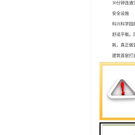
30分钟连
安全设施
科兴科学园
舒适平衡。
耗，真正做
建筑首层打
物业配套
停车位： 20
会议中心： 
容纳50-12
楼盘参数
写字楼信息 
司：深圳市