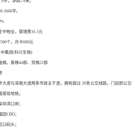
.9平，净高2.8米。
0-2600平。
0%
中物业，管理费16.5元
500个，月卡600元
正中集团(科兴生物)
梯，客梯44部、货梯22部
述
环大道与深南大道两条市政主干道，拥有超过 20条公交线路，门前即公交
接接驳地铁。
接深圳湾口岸；
福田CBD；
至蛇口码头；