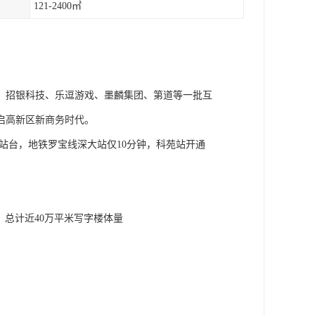
121-2400㎡
、招银科技、乐逗游戏、墨麟集团、第道等一批互
启高新区新商务时代。
站台，地铁罗宝线深大站仅10分钟，科苑站开通
。
租。总计近40万平米写字楼体量