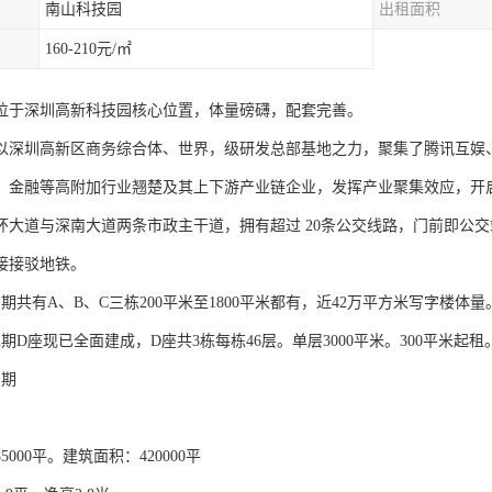
南山科技园
出租面积
160-210元/㎡
位于深圳高新科技园核心位置，体量磅礴，配套完善。
以深圳高新区商务综合体、世界，级研发总部基地之力，聚集了腾讯互娱
、金融等高附加行业翘楚及其上下游产业链企业，发挥产业聚集效应，开
环大道与深南大道两条市政主干道，拥有超过 20条公交线路，门前即公交
接接驳地铁。
期共有A、B、C三栋200平米至1800平米都有，近42万平方米写字楼体量
期D座现已全面建成，D座共3栋每栋46层。单层3000平米。300平米起
1期
000平。建筑面积：420000平