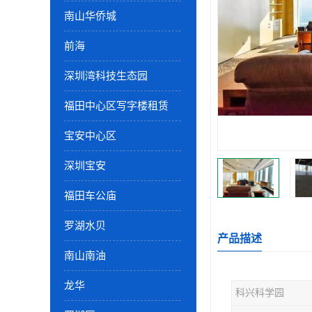
南山华侨城
前海
深圳湾科技生态园
福田中心区写字楼租赁
宝安中心区
深圳宝安
福田车公庙
罗湖水贝
产品描述
南山南油
龙华
科兴科学园