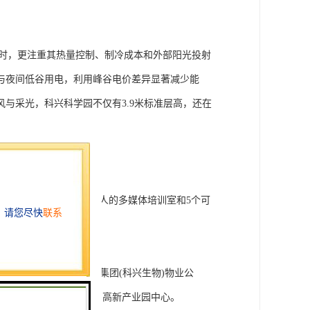
同时，更注重其热量控制、制冷成本和外部阳光投射
与夜间低谷用电，利用峰谷电价差异显著减少能
与采光，科兴科学园不仅有3.9米标准层高，还在
大厅、可容纳150-200人的多媒体培训室和5个可
数：8个(通力)开发商：正中集团(科兴生物)物业公
园中区科苑中路，雄距南山高新产业园中心。