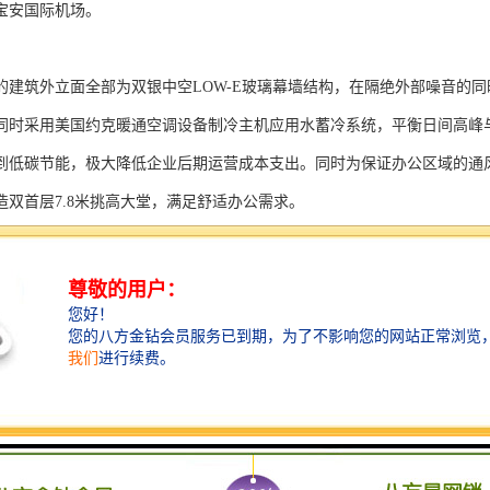
通宝安国际机场。
的建筑外立面全部为双银中空LOW-E玻璃幕墙结构，在隔绝外部噪音的
同时采用美国约克暖通空调设备制冷主机应用水蓄冷系统，平衡日间高峰
到低碳节能，极大降低企业后期运营成本支出。同时为保证办公区域的通风
造双首层7.8米挑高大堂，满足舒适办公需求。
00余个。
项目配备8个不同规格的会议厅，包含一个可容纳400人的阶梯式多功能演播
0人的会议室。
总楼层：30层建筑面积：230000m²得房率：70%标准层高：3.8米客梯
正中物业管理有限公司 已入驻企业：腾讯QQ 科兴科学园位于南山科技