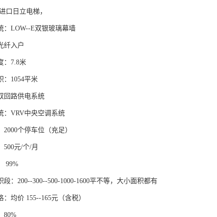
 进口日立电梯，
统：LOW--E双银玻璃幕墙
光纤入户
：7.8米
积：1054平米
：双回路供电系统
统：VRV中央空调系统
：2000个停车位（充足）
500元/个/月
 99%
段：200--300--500-1000-1600平不等，大小面积都有
：均价 155--165元（含税）
：80%