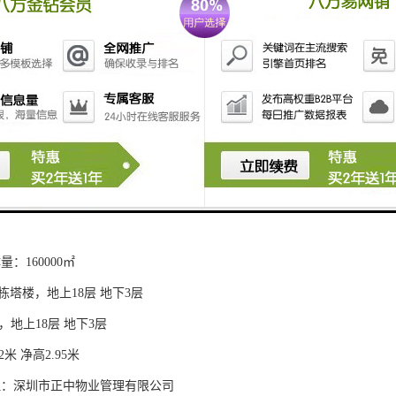
业腾讯，以及大量互联网团队
息
置：位于中国，深圳市，南山科技园中区，科苑中路
：正中集团（科兴生物）
85000.00㎡
230000.00㎡
：A栋塔楼： 100米高
：100米高
：160000㎡
栋塔楼，地上18层 地下3层
，地上18层 地下3层
2米 净高2.95米
理：深圳市正中物业管理有限公司