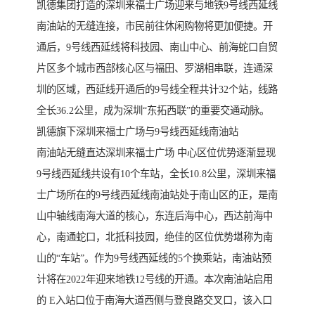
凯德集团打造的深圳来福士广场迎来与地铁9号线西延线
南油站的无缝连接，市民前往休闲购物将更加便捷。开
通后，9号线西延线将科技园、南山中心、前海蛇口自贸
片区多个城市西部核心区与福田、罗湖相串联，连通深
圳的区域，西延线开通后的9号线全程共计32个站，线路
全长36.2公里，成为深圳“东拓西联”的重要交通动脉。
凯德旗下深圳来福士广场与9号线西延线南油站
南油站无缝直达深圳来福士广场 中心区位优势逐渐显现
9号线西延线共设有10个车站，全长10.8公里，深圳来福
士广场所在的9号线西延线南油站处于南山区的正，是南
山中轴线南海大道的核心，东连后海中心，西达前海中
心，南通蛇口，北抵科技园，绝佳的区位优势堪称为南
山的“车站”。作为9号线西延线的5个换乘站，南油站预
计将在2022年迎来地铁12号线的开通。本次南油站启用
的 E入站口位于南海大道西侧与登良路交叉口，该入口