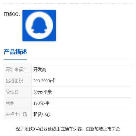
深圳超级总部基地
后海
在线QQ：
蛇口
南油
华侨城
南山蛇口
龙岗区
科技园北区
产品描述
宝安西乡
宝安新安
深圳来福士广场
开发商
光明区
南山西丽
出租面积
200-2000㎡
管理费
30元/平米
龙华观澜
南山桃园
租金
190元/平
来福士广场
租赁中心
深圳地铁9号线西延线正式通车迎客，由新加坡上市房企