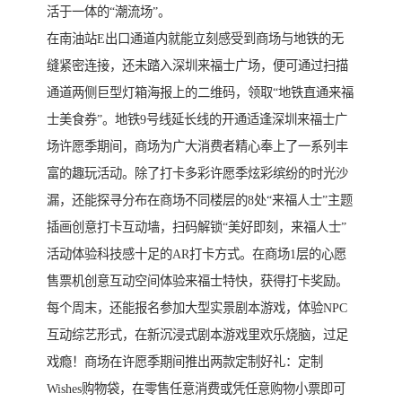
活于一体的“潮流场”。
在南油站E出口通道内就能立刻感受到商场与地铁的无
缝紧密连接，还未踏入深圳来福士广场，便可通过扫描
通道两侧巨型灯箱海报上的二维码，领取“地铁直通来福
士美食券”。地铁9号线延长线的开通适逢深圳来福士广
场许愿季期间，商场为广大消费者精心奉上了一系列丰
富的趣玩活动。除了打卡多彩许愿季炫彩缤纷的时光沙
漏，还能探寻分布在商场不同楼层的8处“来福人士”主题
插画创意打卡互动墙，扫码解锁“美好即刻，来福人士”
活动体验科技感十足的AR打卡方式。在商场1层的心愿
售票机创意互动空间体验来福士特快，获得打卡奖励。
每个周末，还能报名参加大型实景剧本游戏，体验NPC
互动综艺形式，在新沉浸式剧本游戏里欢乐烧脑，过足
戏瘾！商场在许愿季期间推出两款定制好礼：定制
Wishes购物袋，在零售任意消费或凭任意购物小票即可