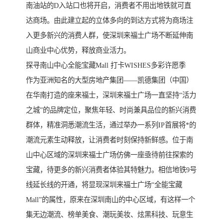
南油站的D入站口也将开启，消费者不用出地铁就可直
达商场。由此建立起的立体多向的到达方式将为商场注
入更多新兴的消费人群，使深圳来福士广场不断延伸南
山商业中心优势，释放商业活力。
探寻南山中心全能宝藏Mall 打卡WISHES多彩许愿季
作为亚洲知名的大型房地产集团——凯德集团（中国）
在华南打造的座来福士，深圳来福士广场一直坚持“活力
之城”的品牌定位，聚焦年轻、时尚兼具品位的新兴消费
群体，精准洞悉潮流生活，通过举办一系列IP首展将*的
潮流元素生动释放，让消费者时刻保持新鲜感。位于南
山中心区域的深圳来福士广场仿佛一座亟待前往探索的
宝藏，待更多的新兴消费者体验其特魅力。相信地铁9号
线延长线的开通，将显现深圳来福士广场“全能宝藏
Mall”的属性，原来在深圳南山的中心区域，有这样一个
集无边潮流、榜单美食、潮玩美妆、炫黑科技、玩意生