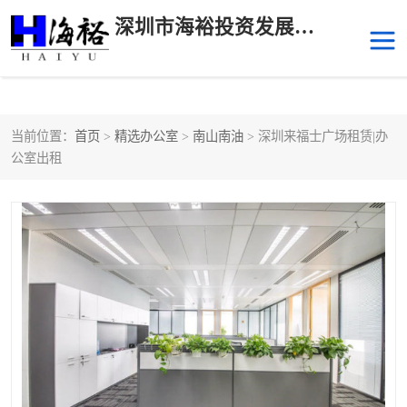
深圳市海裕投资发展有限公司
当前位置：
首页
>
精选办公室
>
南山南油
> 深圳来福士广场租赁|办
后海
科技园南区
公室出租
科技园中区
南山华侨城
前海
深圳湾科技生态园
福田中心区写字楼租赁
宝安中心区
深圳宝安
福田车公庙
罗湖水贝
南山南油