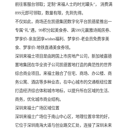
前往客服台领取；定制“来福人士的时光罐头”， 消费满
899元即可领取，数量有限，先到先得。
不仅如此，商场还在凯德集团数字化平台凯德星推出一
专属“礼”遇，99积分起美食券、满599元赢雅诗阁房券、
梦享价-亲友团享wishes福利、梦享价-老会员免费享美
食、梦享价-地铁直通美食券领。
深圳来福士项目是由跨国上市房地产公司，新加坡嘉德
置地集团在华全资子公司凯德置地打造的典范性的世界
综合商业项目。来福士融合了住宅、商场、办公楼、商
务公寓、酒店等多种业态，在中心城市的交通枢纽位置
打造经济综合体和城市地标，以提升所在区域的生活、
商务，优化城市商业结构。
深圳来福士广场区域位置
深圳来福士广场位于南山中心区，地理位置非常的好，
它位于深圳南海大道与创业路交汇处，连接了深圳未来