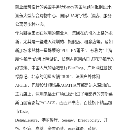
商业建筑设计的英国事务所Benoy等国际顾问担纲设计，
涵盖大型综合购物中心、国际甲A写字楼、酒店、服务
公寓等多种业态。
作为凯德集团在深圳的商业秀，集团在的引入上格外永
新，尤其是一些进入深圳的、旗舰店、概念店等。诸如
新加坡米其林一星殊荣的“PUTIEN莆田”、被称为“上海
魔性餐厅”的海上嘻游记、长期占据网站日式料理餐厅的
焱铁烧、中国人气的酒吧餐厅BlueFrog、广州网红餐饮
禄鼎记、北京的明星火锅“凑凑”、法国户外休闲
AIGLE、巴黎设计师饰品AGATHA等都是进入深圳的。
主力店上，深圳来福士广场已经引进了电影界的劳斯莱
斯百丽宫影院PALACE，西西弗书店、百佳旗下精品超
市Taste。
Deli&Leisure、港丽餐厅、Seesaw、BreadSociety、开
饭、虾宴、喜茶、奈雪の茶、gaga鲜语、荷庭、