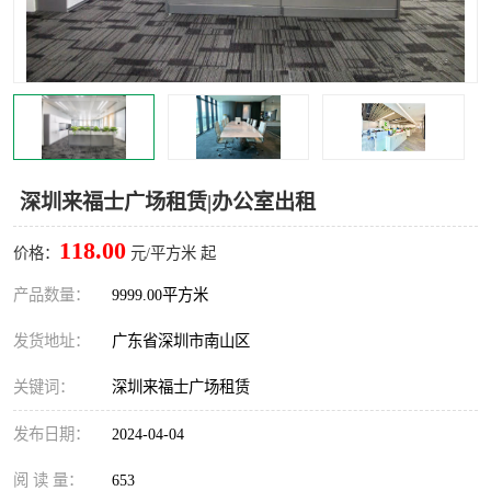
龙华
罗湖区
宝安区
西乡
兴东
石岩
福田华强北
南山科技园
深圳来福士广场租赁|办公室出租
南山后海
福田区
118.00
价格：
元/平方米 起
车公庙
保税区
产品数量：
9999.00平方米
发货地址：
广东省深圳市南山区
中心区
华强北
关键词：
深圳来福士广场租赁
南山区
西丽
发布日期：
2024-04-04
南头
高新园
阅 读 量：
653