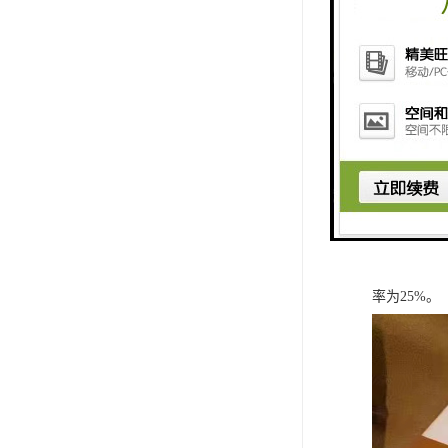
m191路、m
汉国中心简
汉国中心建
城。
汉国中心包
汉国中心总占
业，建筑面积1
健康俱乐部和
率为25%。