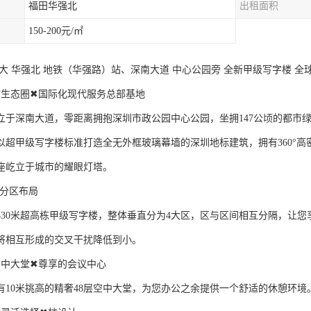
福田华强北
出租面积
150-200元/㎡
2大 华强北 地铁（华强路）站、深南大道 中心公园旁 全新甲级写字楼 全球租
肺生态圈✖国际化现代服务总部基地
立于深南大道，零距离拥抱深圳市政公园中心公园，坐拥147公顷的都市
以超甲级写字楼标准打造全无外框玻璃幕墙的深圳地标建筑，拥有360°高
座屹立于城市的耀眼灯塔。
✖分区布局
330米超高栋甲级写字楼，整体垂直分为4大区，区与区间相互分隔，让
将相互形成的交叉干扰降低到小。
空中大堂✖尊享的会议中心
有10米挑高的精奢48层空中大堂，为您办公之余提供一个舒适的休憩环境