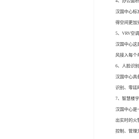
4、办公面
汉国中心标
得空间更加
5、VRV空
汉国中心这
风接入每个
6、人脸识
汉国中心具
识别、零廷
7、智慧楼
汉国中心是
出实时的火
控制、管理