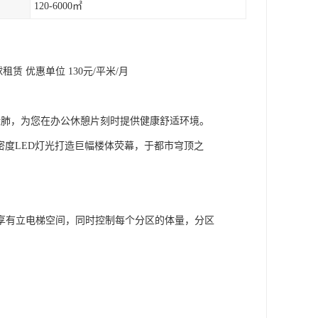
120-6000㎡
赁 优惠单位 130元/平米/月
绿肺，为您在办公休憩片刻时提供健康舒适环境。
密度LED灯光打造巨幅楼体荧幕，于都市穹顶之
您享有立电梯空间，同时控制每个分区的体量，分区
。