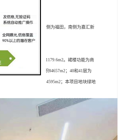
大道，东侧为福明路，西侧为福田，南侧为嘉汇新
休闲空间。
层地下层，总建筑面积171179.6m2。裙楼功能为商
要功能为商务公寓，建筑面积84657m2；40和41层为
55和71层，建筑面积共4595m2；本项目地块绿地