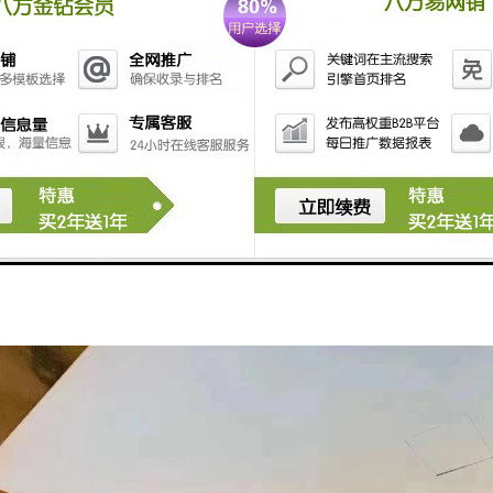
224路、m414路、n3路、n4路、高峰专线29号
介
于深圳市福田区福明路，深南大道与华富路交叉口的西南角，北侧为深南
括单一幢综合使用的塔楼与6层裙楼，内有商务公寓、办公零售、商业及
地面积7844.9m2，为1栋高329.4米的建筑，包括80层塔楼、6层裙楼和5
7293.6m2；塔楼7-19层为办公场所，建筑面积18828m2；20-79层主
空中大堂；80层为行政酒廊；本项目有5个避难层，分别为第7、23、39、