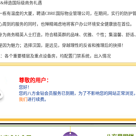
管&缔造国际级商务礼遇
一栋有温度的大厦，聘请CBRE国际物业管理公司，在期间，实行的防护
心周到的服务的同时，也殚精竭虑地将客户办公环境安全健康放在首位。
专为商务精英人士打造，符合精英群的品味、优雅、个性；集温馨、舒适
是因为魅力；选择汉国，是远见，穿越理性的反省和推理后的抉择！
统：各个重要楼层及重点设备房，均配置门禁系统，出入情况
：大厦设立了室，每层设置摄像头，对每个位置区域进行实时，实时对紧急
场系统&车位引导系统
费、顾客自助扫码缴费和无感支付三种停车快捷缴费方式。车牌识别智能
中心地铁交通
罗宝线）：华强路站381米、C出口上海宾馆西②楼下339路、m194路、m
馆西③楼下m106路、m132路、391路
162米3路、4路、101路、103路、202路、203路、204路、223路、303