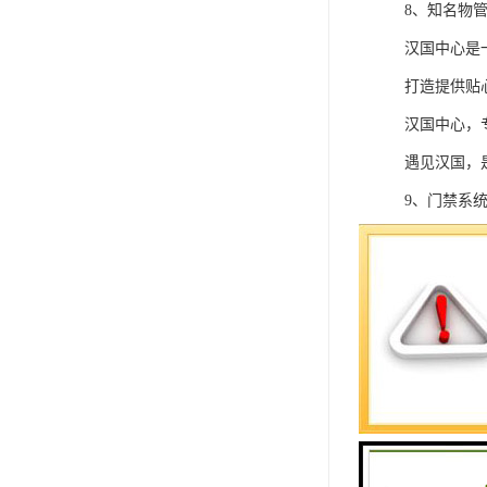
8、知名物
汉国中心是
打造提供贴
汉国中心，
遇见汉国，
9、门禁系
10、系统
11、停车
支持人工收
12、汉国
地铁1号线（
49路上海宾
田面：公交站：