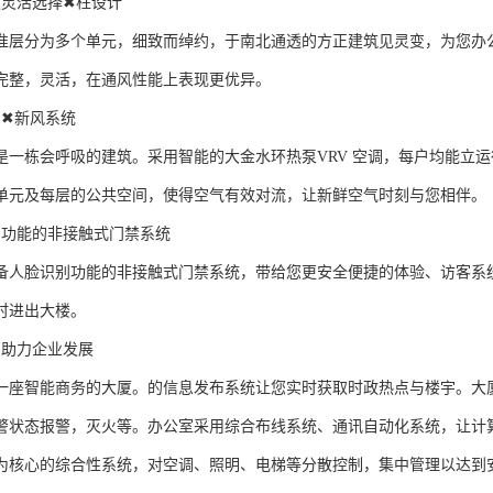
积灵活选择✖柱设计
准层分为多个单元，细致而绰约，于南北通透的方正建筑见灵变，为您办
完整，灵活，在通风性能上表现更优异。
调✖新风系统
是一栋会呼吸的建筑。采用智能的大金水环热泵VRV 空调，每户均能立
单元及每层的公共空间，使得空气有效对流，让新鲜空气时刻与您相伴。
别功能的非接触式门禁系统
备人脸识别功能的非接触式门禁系统，带给您更安全便捷的体验、访客系
时进出大楼。
宇助力企业发展
一座智能商务的大厦。的信息发布系统让您实时获取时政热点与楼宇。大
警状态报警，灭火等。办公室采用综合布线系统、通讯自动化系统，让计
为核心的综合性系统，对空调、照明、电梯等分散控制，集中管理以达到