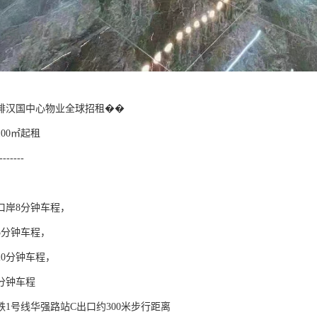
排汉国中心物业全球招租��
00㎡起租
--------
口岸8分钟车程，
5分钟车程，
20分钟车程，
0分钟车程
铁1号线华强路站C出口约300米步行距离