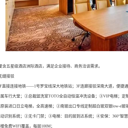
厦含五星级酒店洲际酒店，满足企业接待、商务洽谈需求。
无缝接驳
-1F直接连接地铁——1号罗宝线深大地铁站；3F连廊接驳深南大道，便捷通
IP专属车行大堂；②总裁盥洗室TOTO全自动恒温冲洗设备；③VIP电梯；
日本原装进口日立电梯，全高速梯；②南玻出口专线定制超白玻双银low-e玻
自动识别系统；②无卡门禁；③电梯：目的层到达系统；④安保：360°智
楼免费WIFI覆盖，每层100M；