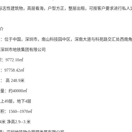
标志性建筑物，高层看海，户型方正，整层出租，可按客户要求进行私人
介
置：位于中国，深圳市，南山科技园中区，深南大道与科苑路交汇处西南
：深圳市地铁集团有限公司
：9772.10㎡
97758.42㎡
 高 248.9米
量：约40000㎡
上49层，地下4层
：1560--1970㎡
米 净高2.9--3.米