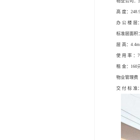
物业公司：
高 度：248.
办 公 楼 层：
标准层面积：1
层 高：4.4m
使 用 率 ：7
租 金：160
物业管理费（
交 付 标 