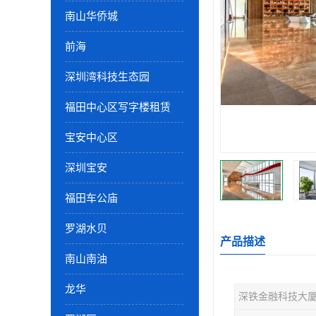
南山华侨城
前海
深圳湾科技生态园
福田中心区写字楼租赁
宝安中心区
深圳宝安
福田车公庙
罗湖水贝
产品描述
南山南油
龙华
深铁金融科技大