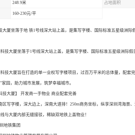
248.9米
占地面积
160-230元/平
技大厦坐落于地 铁1号线深大站上盖，是集写字楼、国际标准五星级洲际
。
融科技大厦坐落于1号线深大站上盖，是集写字楼、国际标准五星级洲际假
融科技大厦旨在打造的单一业权写字楼项目，过百万平米的总体量，配套完善
心”家园，助力城市发展，筑梦幸福城市。
科技大厦】 开发商一手物业 商业配套完善
南区写字楼，深大边上，深南大道排！250m商务坐标，纵享深圳湾海景
3号线与大厦内部无缝接驳，稀缺双地铁上盖物业！
深圳地铁集团