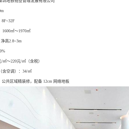
深圳地铁物业管理发展有限公司
9m
8F~32F
600㎡～1970㎡
 净高2.8~3m
0%
元/㎡～220元/㎡（含税）
含空调）：34/㎡
准：公共区域精装修，配备 12cm 网络地板