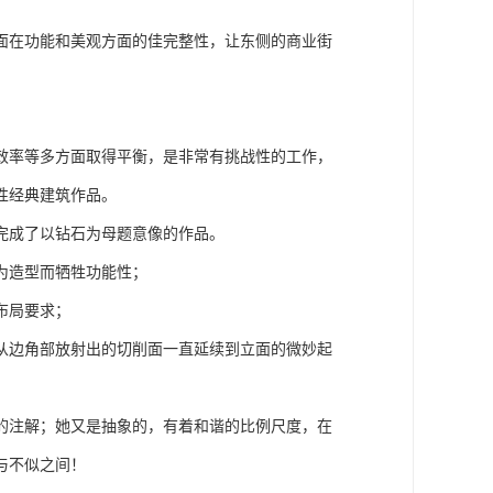
面在功能和美观方面的佳完整性，让东侧的商业街
效率等多方面取得平衡，是非常有挑战性的工作，
性经典建筑作品。
完成了以钻石为母题意像的作品。
为造型而牺牲功能性；
布局要求；
从边角部放射出的切削面一直延续到立面的微妙起
的注解；她又是抽象的，有着和谐的比例尺度，在
与不似之间！