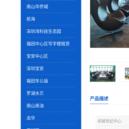
南山华侨城
前海
深圳湾科技生态园
福田中心区写字楼租赁
宝安中心区
深圳宝安
福田车公庙
罗湖水贝
产品描述
南山南油
龙华
卓越世纪中心