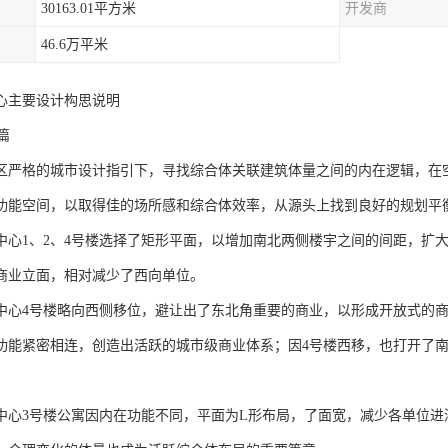
30163.01平方米
开发商
46.6万平米
心主要设计构思说明
篇
区严格的城市设计指引下，寻找综合体关联建筑体量之间的内在逻辑，在
功能空间，以取得佳的场所感和综合体效率，从源头上找到良好的规划平
中心1、2、4号楼选择了矩形平面，以增加南北两侧楼宇之间的间距，扩
商业立面，相对减少了西向单位。
中心4号楼略向西侧移位，避让出了东北角重要的商业，以形成开放式的
功能紧密相连，创造出活跃的城市级商业体系；因4号楼西移，也打开了南
中心3号楼公寓因内在功能不同，平面为L形布局，了面宽，减少各单位