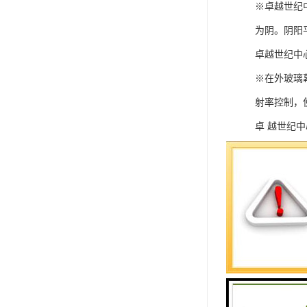
※卓越世纪
为阴。阴阳
卓越世纪中
※在外玻璃
射率控制，
卓 越世纪中
一体。
卓 越世纪
学、等。
在售44、5
224-280
款。
世纪中心为商