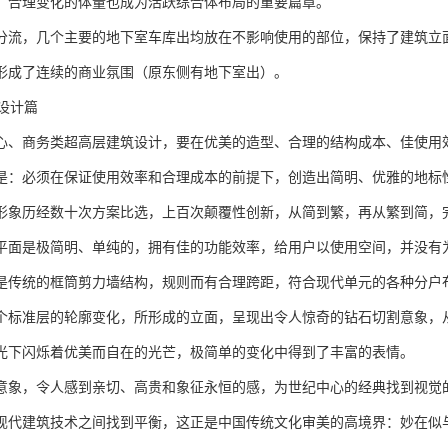
，合理变化的体量也成为活跃综合体布局的重要篇章。
分流，几个主要的地下室车库出均放在不影响使用的部位，保持了建筑立
形成了连续的商业氛围（原东侧有地下室出）。
设计篇
心、商务类超高层建筑设计，要在优美的造型、合理的结构成本、佳使用
是：必须在保证使用效率和合理成本的前提下，创造出简明、优雅的地标
形象历经数十次方案比选，上百次颠覆性创新，从简到繁，再从繁到简，
平面是极简明、单纯的，拥有佳的功能效率，给用户以使用空间，并没有
是传统的框筒剪力墙结构，规则而有合理跨距，符合现代单元的各种分户
个标准层的轮廓变化，所形成的立面，呈现出令人惊奇的钻石切割意象，
光下闪烁着优美而自在的光芒，极简单的变化中得到了丰富的表情。
意象，令人感到亲切、高贵和象征永恒的感，为世纪中心的经典找到视觉
现代建筑技术之间找到平衡，这正是中国传统文化审美的高境界：妙在似