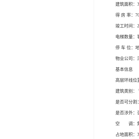
建筑面积：3
得 房 率：70
竣工时间：201
电梯数量：
停 车 位：
物业公司：
基本信息
高层环线位
建筑类别：
是否可分割
是否涉外：
空 调：
占地面积：38