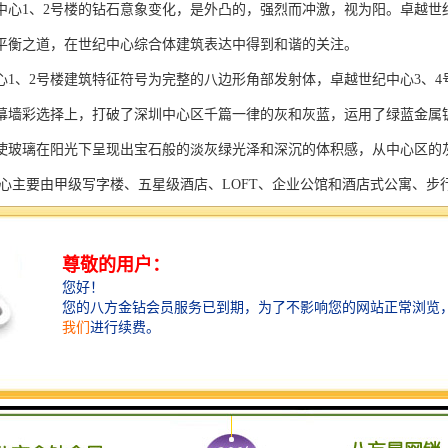
中心1、2号楼的钻石意象变化，是外凸的，强烈而冲激，视为阳。卓越世
平衡之道，在世纪中心综合体建筑表达中得到和谐的关注。
心1、2号楼建筑特征符号为完整的八边形角部发射体，卓越世纪中心3、
幕墙彩选择上，打破了深圳中心区千篇一律的灰和灰蓝，运用了绿蓝金属镀
使玻璃在阳光下呈现出宝石般的淡灰绿光泽和深沉的体积感，从中心区的
心主要由甲级写字楼、五星级酒店、LOFT、企业公馆和酒店式公寓、步行街、
中心临近客运总站、公交直达2号线徐泾东；以及17号线漕盈路地铁站10
2、61平米LOFT公寓，均价23000元/平米，买一层送一层；46、59、60、7
平双拼别墅，均价28000-29000元/平米；还有37、68、85、154平商铺，
业产权50年，项目距离在建的17号线漕盈路站约1.5公里。项目在售SOH