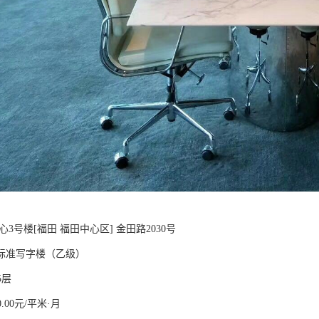
心3号楼[福田 福田中心区] 金田路2030号
标准写字楼（乙级）
5层
.00元/平米·月