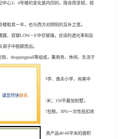
纪中心3、4号楼的变化是内凹的，隐含而坚韧，视
4号楼取其一半，也与西方对阴阳的互补之意。
膜、双银LOW－E中空玻璃，合适的透光率和反
灰调子中脱颖而出。
shoppingmall等组成，集商务、休闲、生活于
0米。项目周围配套有实验中学、逸夫小学、尚美中
2平米平层均价19000元/平米；150平叠加别墅，
均价47000元/平米。商铺前五年包租，30%一次性抵扣房
O主力户型相比市场上同类产品40-60平米的面积