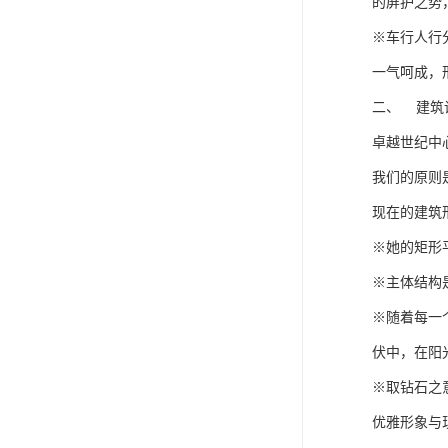
的屏护之势
※车行人行
一气呵成，
二、 建筑
卓越世纪中
我们的原则
现在的建筑
※她的矩形
※主体结构
※随着每一
伏中，在阳
※取钻石之
优雅形象与