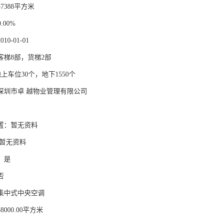
7388平方米
.00%
0-01-01
客梯8部，货梯2部
地上车位30个，地下1550个
深圳市卓 越物业管理有限公司
置：暂无资料
 暂无资料
：是
否
集中式中央空调
000.00平方米