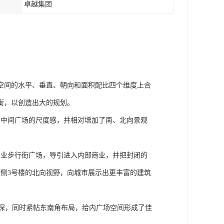
卓越集团
空间的水平、垂直、朝向和面积配比四个维度上合
衡，以创造出大的规划。
大中间广场的尺度感，并相对增加了南、北向景观
商业步行街广场，导引进入内部商业，并把封闭的
侧3号楼的北向视野，向城市展示出更丰富的建筑
进深，同时紧帖东南角布局，给内广场空间形成了佳