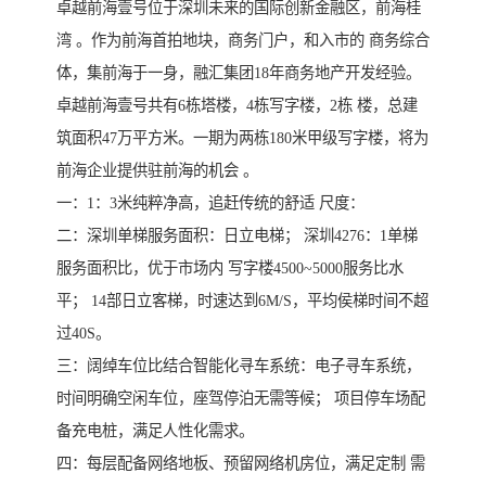
卓越前海壹号位于深圳未来的国际创新金融区，前海桂
湾 。作为前海首拍地块，商务门户，和入市的 商务综合
体，集前海于一身，融汇集团18年商务地产开发经验。
卓越前海壹号共有6栋塔楼，4栋写字楼，2栋 楼，总建
筑面积47万平方米。一期为两栋180米甲级写字楼，将为
前海企业提供驻前海的机会 。
一：1：3米纯粹净高，追赶传统的舒适 尺度：
二：深圳单梯服务面积：日立电梯； 深圳4276：1单梯
服务面积比，优于市场内 写字楼4500~5000服务比水
平； 14部日立客梯，时速达到6M/S，平均侯梯时间不超
过40S。
三：阔绰车位比结合智能化寻车系统：电子寻车系统，
时间明确空闲车位，座驾停泊无需等候； 项目停车场配
备充电桩，满足人性化需求。
四：每层配备网络地板、预留网络机房位，满足定制 需