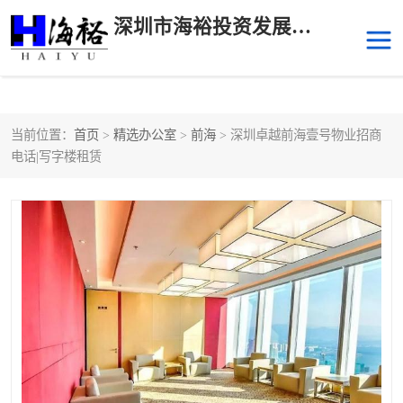
深圳市海裕投资发展有限公司
当前位置：
首页
>
精选办公室
>
前海
> 深圳卓越前海壹号物业招商
后海
科技园南区
电话|写字楼租赁
科技园中区
南山华侨城
前海
深圳湾科技生态园
福田中心区写字楼租赁
宝安中心区
深圳宝安
福田车公庙
罗湖水贝
南山南油