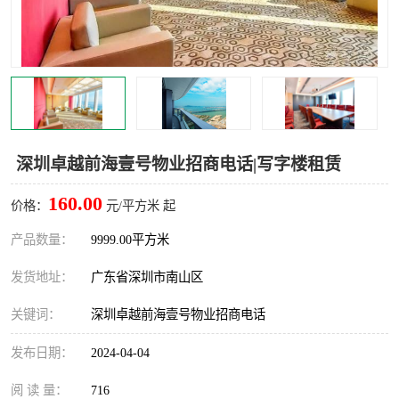
龙华
罗湖区
宝安区
西乡
兴东
石岩
福田华强北
南山科技园
深圳卓越前海壹号物业招商电话|写字楼租赁
南山后海
福田区
160.00
价格：
元/平方米 起
车公庙
保税区
产品数量：
9999.00平方米
发货地址：
广东省深圳市南山区
中心区
华强北
关键词：
深圳卓越前海壹号物业招商电话
南山区
西丽
发布日期：
2024-04-04
南头
高新园
阅 读 量：
716