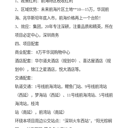
1、政策红利：前海特区税收红利
2、区域优势：未来前海片区土地**10—15万，华润前
海、兆华斯坦年底入市，前海价格再上一个台阶！
3、效应：集团，20年专注深耕，注重品质和精英，所在
项目必定中心，深圳商务
四、项目配套
商业配套： 8万平华润购物中心
酒店配套：华尔道夫酒店（规划中）、喜达屋酒店（规
划中），锦江之星酒店，悦大酒店等。
交通配套：
轨道交通：1号线前海湾站，鲤鱼门站、9号线前湾站
（西延），梦海站（西延）、11号线前海湾站、5号线前
海湾站，桂湾
站（南延），前湾站（南延）
环绕本项目周边公交站点：“深圳火车西站”，“阳光棕榈