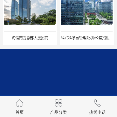
商
科兴科学园管理处/办公室招租/租金价格
中国华润大厦招商
招商局广场出租
首页
产品分类
热线电话