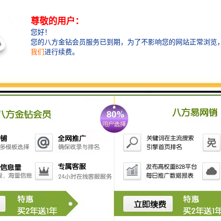
方米，集办公、居住、商业于一体，由有6栋塔楼组成，
其中含4栋超甲写字楼，2栋国际行政公寓及Intown商业
旗舰店。一期为两栋180米超甲级写字楼，即将售罄；二
期约80-270㎡国际行政公寓，预计2015年11月入市。
周边交通
前海合作区构筑多模式一体化综合交通体系，建立以轨
道交通为主体、
各类交通方式协调发展的交通系统，规划各类轨道线路
12条，总长度约53公里，轨道网络密度3.5公里/平方公
里。港深西部快轨10分钟可到达深圳和中国香港两大国
际机场。前海规划完善的慢行系统，包括道系统和步行
系统。道总长共36.8公里。
商业配套
前海自贸区“超级商业中心”规划提出总建筑规模为80-
100万平米，优势在于国家批复实行“免税”政策，业态规