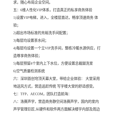
求，随心布局企业空间。
五：6维人性化VIP体系，打造真正的私享商务体验
1)设置VIP电梯，进入，全楼层直达，畅享顶速商务 体
验；
2)超出市场标准的充裕洗手间配置；
3)每层均设置茶水间；
4)每层均设置一个立VIP洗手间，整栋冷暖水源供应，打
造尊享商务体验；
5)每层预留4个室内上下水位，方便设置总裁盥洗室
6)空气质量检测系统
六：深圳首创穹顶天幕大堂，带给企业体验： 大堂采用
地送风方式，营造追赶传统 写字楼大堂的舒适感受。
七：TFP、AECOM，团队打造前海：
八：洛赛声学，营造商务静空间洛赛声学，国内的室内
声学管理巨匠;从硬件和软件两方面解决楼宇内部及周边