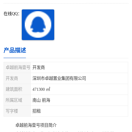
深圳超级总部基地
后海
在线QQ：
蛇口
南油
华侨城
南山蛇口
龙岗区
科技园北区
产品描述
宝安西乡
宝安新安
卓越前海壹号
开发商
光明区
南山西丽
开发商
深圳市卓越置业集团有限公司
建筑面积
471300 ㎡
龙华观澜
南山桃园
所属区域
南山 前海
写字楼
招租
卓越前海壹号项目简介