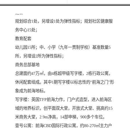
划建2大购物中心、2个主题商场、1个店。
配套
规划综合1处，另增设1处为弹性指标；规划社区健康服
务中心15处；
教育配套
幼儿园15所；中、小学（九年一贯制学校）基准数量5
所，另增设2所为弹性指标；
商务总部基地
总建面约47万㎡，由4栋超甲级写字楼，2栋行政公寓，
休闲配套组成。其中1期写字楼以标志性的“前海之门”形
象成为前海地标。
写字楼：英国TFP前海力作，门户式造型，进入前海区
域的地界标识，创平面双大堂，开放式大堂、挑高约15
米商务大堂，2.9m净高，14部申梯，900多个车位。
壹号公寓：前海CBD国际行政公寓，约80-270㎡主力户