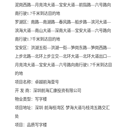
泥岗西路—月亮湾大道—宝安大道—前指路—六号路向
南行驶1.7千米到达目的地
罗湖区：南路—南湖路—春风路—船步路—滨河大道—
滨海大道—南山大道—深南大道—宝安大道—六号路向
南行驶1.7千米到达目的地
宝安区：洪湖五街—洪湖一街—笋岗东路—笋岗西路—
上步北路—北环上步立交—北环大道—北环大道出口—
月亮湾大道—宝安大道—六号路向南行驶1.7千米到达目
的地
项目名称：卓越前海壹号
开 发 商：深圳前海汇康投资有限公司
物业类型：写字楼
项目地址：深圳·前海桂湾区·梦海大道与桂湾五路交汇
处
项目：品质写字楼