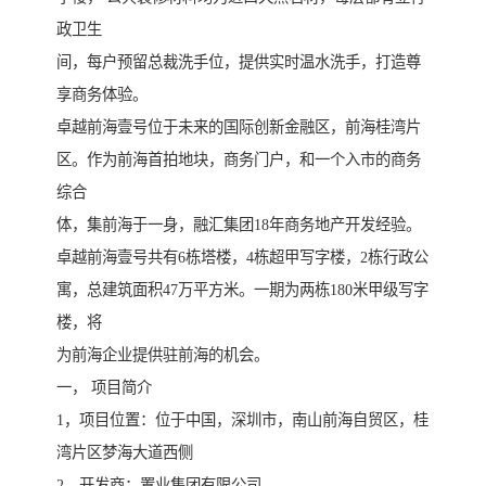
政卫生
间，每户预留总裁洗手位，提供实时温水洗手，打造尊
享商务体验。
卓越前海壹号位于未来的国际创新金融区，前海桂湾片
区。作为前海首拍地块，商务门户，和一个入市的商务
综合
体，集前海于一身，融汇集团18年商务地产开发经验。
卓越前海壹号共有6栋塔楼，4栋超甲写字楼，2栋行政公
寓，总建筑面积47万平方米。一期为两栋180米甲级写字
楼，将
为前海企业提供驻前海的机会。
一， 项目简介
1，项目位置：位于中国，深圳市，南山前海自贸区，桂
湾片区梦海大道西侧
2，开发商：置业集团有限公司