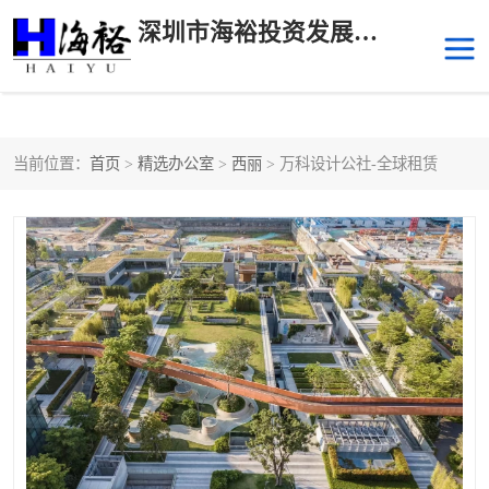
深圳市海裕投资发展有限公司
当前位置：
首页
>
精选办公室
>
西丽
> 万科设计公社-全球租赁
后海
科技园南区
科技园中区
南山华侨城
前海
深圳湾科技生态园
福田中心区写字楼租赁
宝安中心区
深圳宝安
福田车公庙
罗湖水贝
南山南油