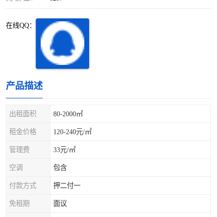
深圳超级总部基地
后海
在线QQ：
蛇口
南油
华侨城
南山蛇口
龙岗区
科技园北区
产品描述
宝安西乡
宝安新安
出租面积
80-2000㎡
光明区
南山西丽
租金价格
120-240元/㎡
龙华观澜
南山桃园
管理费
33元/㎡
空调
包含
付款方式
押二付一
免租期
面议