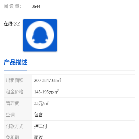
深圳超级总部基地
后海
阅 读 量：
3644
蛇口
南油
在线QQ：
华侨城
南山蛇口
龙岗区
科技园北区
产品描述
宝安西乡
宝安新安
光明区
南山西丽
出租面积
200-3847.68㎡
租金价格
145-195元/㎡
龙华观澜
南山桃园
管理费
33元/㎡
空调
包含
付款方式
押二付一
免租期
面议