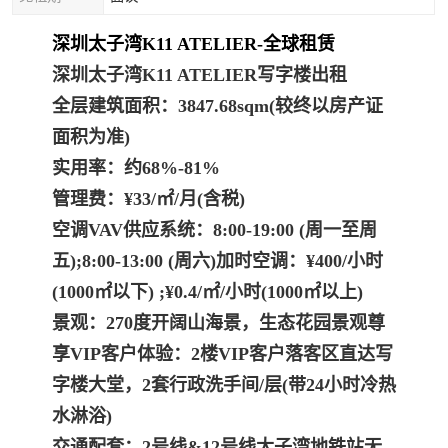
深圳太子湾K11 ATELIER-全球租赁
深圳太子湾K11 ATELIER写字楼出租
全层建筑面积：3847.68sqm(较终以房产证
面积为准)
实用率：约68%-81%
管理费：¥33/㎡/月(含税)
空调VAV供应系统：8:00-19:00 (周一至周
五);8:00-13:00 (周六)
加时空调：¥400/小时
(1000㎡以下) ;¥0.4/㎡/小时(1000㎡以上)
景观：270度开阔山海景，生态花园景观
尊
享VIP客户体验：2楼VIP客户落客区直达写
字楼大堂，2套行政洗手间/层(带24小时冷热
水淋浴)
交通配套：2号线&12号线太子湾地铁站无