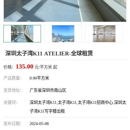
龙华
罗湖区
宝安区
西乡
兴东
石岩
福田华强北
南山科技园
深圳太子湾K11 ATELIER-全球租赁
南山后海
福田区
135.00
价格：
元/平方米 起
车公庙
保税区
产品数量：
0.00平方米
发货地址：
广东省深圳市南山区
中心区
华强北
关键词：
深圳太子湾K11,太子湾K11,太子湾K11招商中心,深圳太
南山区
西丽
子湾K11写字楼出租
南头
高新园
发布日期：
2024-05-08