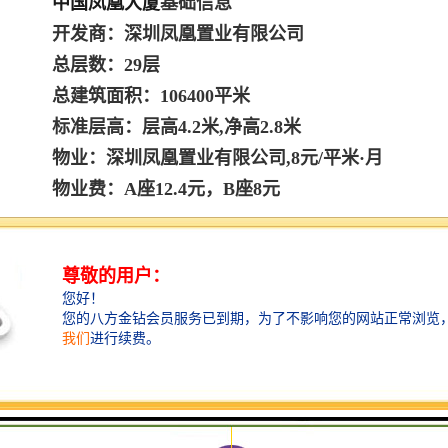
中国凤凰大厦
基础信息
开发商：深圳凤凰置业有限公司
总层数：29层
总建筑面积：106400平米
标准层高：层高4.2米,净高2.8米
物业：深圳凤凰置业有限公司,8元/平米·月
物业费：A座12.4元，B座8元
车位：地上150个,地下500个
车位月租金：月卡800元
空调：集中式中央空调、分体空调
空调费：计流量
空调开放时长：星期一至星期五08:30到
20:00、星期六至星期日9:30到21:30
电梯：客梯14部,货梯2部
网络：电信、联通、长城、铁通、移动