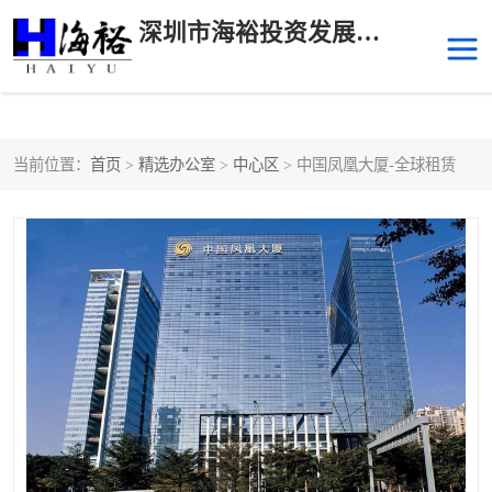
深圳市海裕投资发展有限公司
当前位置：
首页
>
精选办公室
>
中心区
> 中国凤凰大厦-全球租赁
后海
科技园南区
科技园中区
南山华侨城
前海
深圳湾科技生态园
福田中心区写字楼租赁
宝安中心区
深圳宝安
福田车公庙
罗湖水贝
南山南油