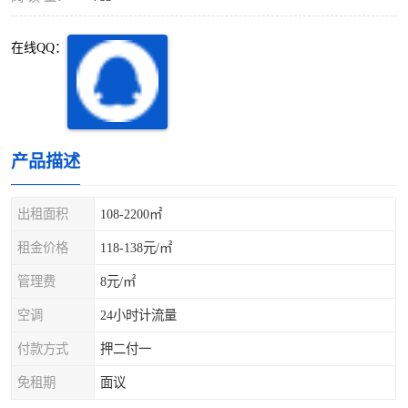
深圳超级总部基地
后海
在线QQ：
蛇口
南油
华侨城
南山蛇口
龙岗区
科技园北区
产品描述
宝安西乡
宝安新安
出租面积
108-2200㎡
光明区
南山西丽
租金价格
118-138元/㎡
龙华观澜
南山桃园
管理费
8元/㎡
空调
24小时计流量
付款方式
押二付一
免租期
面议