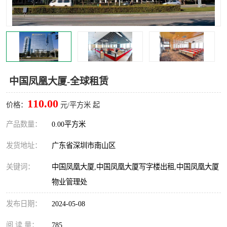
龙华
罗湖区
宝安区
西乡
兴东
石岩
中国凤凰大厦-全球租赁
福田华强北
南山科技园
110.00
价格：
元/平方米 起
南山后海
福田区
产品数量：
0.00平方米
车公庙
保税区
发货地址：
广东省深圳市南山区
中心区
华强北
关键词：
中国凤凰大厦,中国凤凰大厦写字楼出租,中国凤凰大厦
物业管理处
南山区
西丽
发布日期：
2024-05-08
南头
高新园
阅 读 量：
785