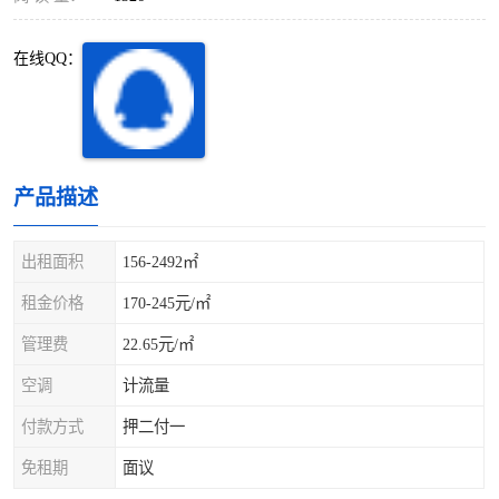
深圳超级总部基地
后海
在线QQ：
蛇口
南油
华侨城
南山蛇口
龙岗区
科技园北区
产品描述
宝安西乡
宝安新安
出租面积
156-2492㎡
光明区
南山西丽
租金价格
170-245元/㎡
龙华观澜
南山桃园
管理费
22.65元/㎡
空调
计流量
付款方式
押二付一
免租期
面议