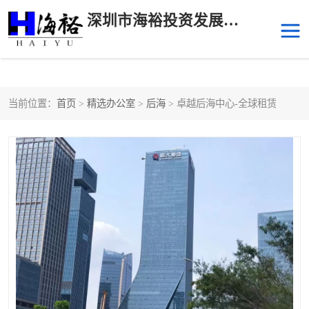
深圳市海裕投资发展有限公司
当前位置：
首页
>
精选办公室
>
后海
> 卓越后海中心-全球租赁
后海
科技园南区
科技园中区
南山华侨城
前海
深圳湾科技生态园
福田中心区写字楼租赁
宝安中心区
深圳宝安
福田车公庙
罗湖水贝
南山南油