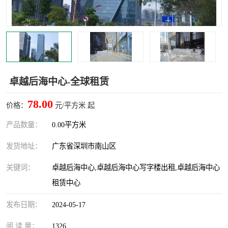
龙华
罗湖区
宝安区
西乡
兴东
石岩
卓越后海中心-全球租赁
福田华强北
南山科技园
78.00
价格：
元/平方米 起
南山后海
福田区
产品数量：
0.00平方米
车公庙
保税区
发货地址：
广东省深圳市南山区
中心区
华强北
关键词：
卓越后海中心,卓越后海中心写字楼出租,卓越后海中心
租赁中心
南山区
西丽
发布日期：
2024-05-17
南头
高新园
阅 读 量：
1326