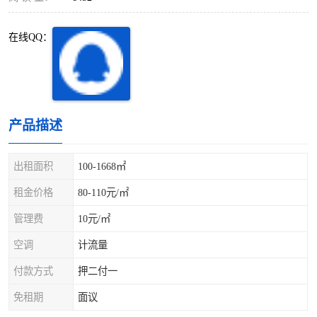
深圳超级总部基地
后海
在线QQ：
蛇口
南油
华侨城
南山蛇口
龙岗区
科技园北区
产品描述
宝安西乡
宝安新安
出租面积
100-1668㎡
光明区
南山西丽
租金价格
80-110元/㎡
龙华观澜
南山桃园
管理费
10元/㎡
空调
计流量
付款方式
押二付一
免租期
面议