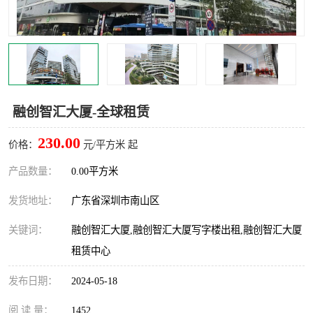
龙华
罗湖区
宝安区
西乡
兴东
石岩
融创智汇大厦-全球租赁
福田华强北
南山科技园
230.00
价格：
元/平方米 起
南山后海
福田区
产品数量：
0.00平方米
车公庙
保税区
发货地址：
广东省深圳市南山区
中心区
华强北
关键词：
融创智汇大厦,融创智汇大厦写字楼出租,融创智汇大厦
租赁中心
南山区
西丽
发布日期：
2024-05-18
南头
高新园
阅 读 量：
1452