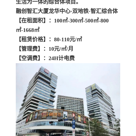
生活为一体的综合体项目。
融创智汇大厦
龙华中心·双地铁·智汇综合体
【在租面积】：100
㎡
-300
㎡
-500
㎡
-800
㎡
-1668㎡
【租赁价格】：80-110元/㎡
【管理费】：10元/㎡/月
【空调费】：24H计电费