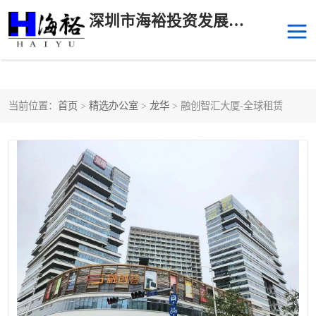
深圳市海裕投资发展有限公司
当前位置：
首页
>
精选办公室
>
龙华
> 融创智汇大厦-全球租赁
后海
科技园南区
科技园中区
南山华侨城
前海
深圳湾科技生态园
福田中心区写字楼租赁
宝安中心区
深圳宝安
福田车公庙
罗湖水贝
南山南油