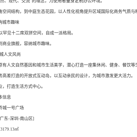
自然、现代、交流”的理念，为使用者量身定制办公环境。
角空间结构，到中庭生态花园，以人性化视角提升区域国际化商务气质与
容纳城市趣味
，以罕见十二席双拼空间，自成一派格局。
到商业旗舰，容纳城市趣味。
一城人文风尚
原有人文自然基因和城市生活美学，潜心打造一座集休闲、健身、餐饮等
势高差打造的开放式互动岛，以互动亲民的设计，为城市激发更大活力。
业，打造生活方式中心。
本信息
侨城一号广场
广东-深圳-南山区]
179.13㎡