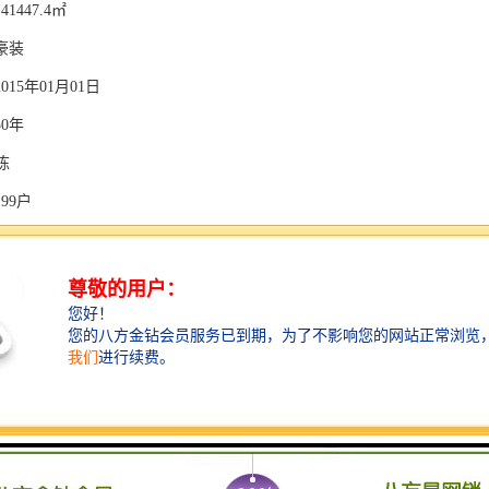
1447.4㎡
豪装
15年01月01日
0年
栋
99户
米
梯4户
00个
宿舍,公寓
0%
.8元/平·月