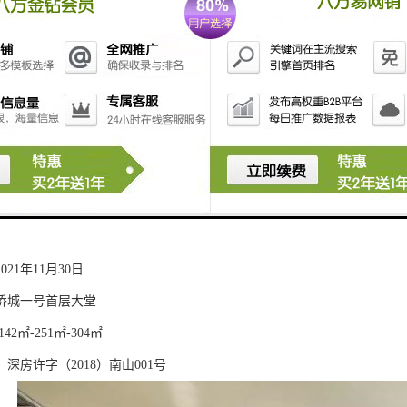
世邦魏理仕
7层
民水民电 通燃气
：深圳市燕翰实业有限公司
在售
7800元/㎡
18年08月07日
号线“侨城北站”D出口大约500米
21年11月30日
侨城一号首层大堂
2㎡-251㎡-304㎡
深房许字（2018）南山001号