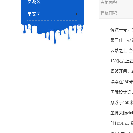
罗湖区
占地面积
建筑面积
宝安区
侨城一号，
集居住、办
云端之上 
150米之
阔绰开间，2
漂浮在150
国际设计梁
悬浮于150
坐拥天际c
时代Offic