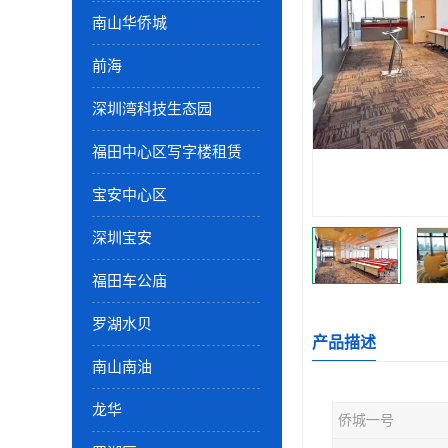
南山华侨城
前海
深圳湾科技生态园
福田中心区写字楼租赁
宝安中心区
深圳宝安
福田车公庙
罗湖水贝
产品描述
南山南油
龙华
侨城一号