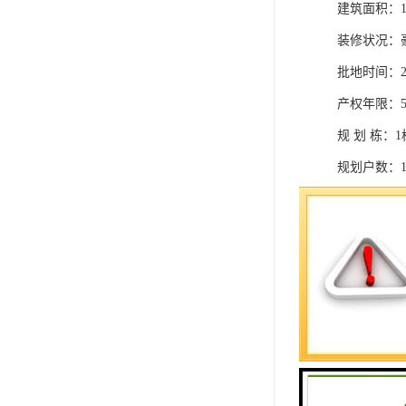
建筑面积：14
装修状况：
批地时间：20
产权年限：5
规 划 栋：1
规划户数：1
层 高：3.9
梯 户 比：4
停 车 位：7
物业类型：
容 积 率：9
绿 化 率：3
物 业 费：12