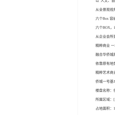
以“人文、
从全景观视
六个Box 
六个BOX
从企业会所
精粹商业 
融合华侨城
依靠原有地
精粹艺术商
侨城一号基
楼盘名称：
所属区域：[
占地面积：13