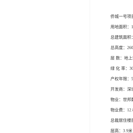
侨城一号项
用地面积：13
总建筑面积：1
总高度：26
层 数：地上
绿 化 率：
产权年限：50
开发商：深
物业：世邦
物业费：12.
总裁居住楼层
层高：3.9米