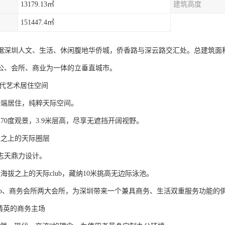
13179.13㎡
建筑高度
151447.4㎡
踞深圳人文、生活、休闲腹地华侨城，侨香路与深云路交汇处。总建筑面积约
公、会所、商业为一体的立垂直城市。
当代艺术居住空间
上云端居住，纯粹天际空间。
70度观景，3.9米层高，尽享无遮挡开阔视野。
米之上的天际圈层
志天鼎力设计。
米海拔之上的天际club，藏纳10米挑高无边际泳池。
lub、商务会所两大会所，为深圳带来一个兼具商务、生活双重服务功能的
e 精英的商务主场