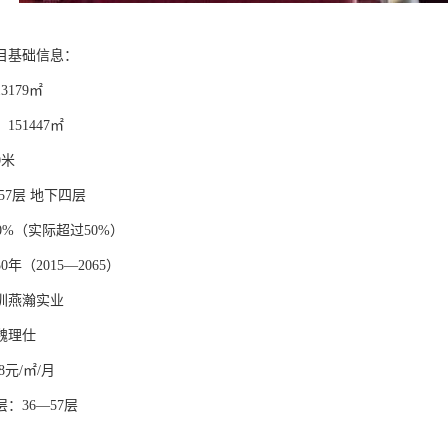
目基础信息：
179㎡
51447㎡
0米
57层 地下四层
30%（实际超过50%）
年（2015—2065）
圳燕瀚实业
魏理仕
8元/㎡/月
：36—57层