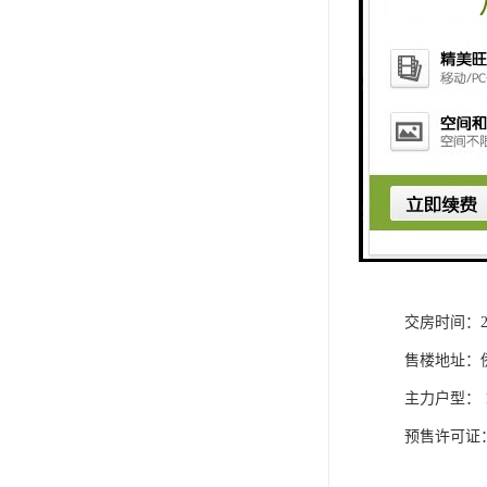
物业公司：
总 楼 层：5
水电燃气：
开 发 商
销售状态：
楼盘均价：12
开盘日期：20
地铁线路：2
交房时间：20
售楼地址：
主力户型： 14
预售许可证：