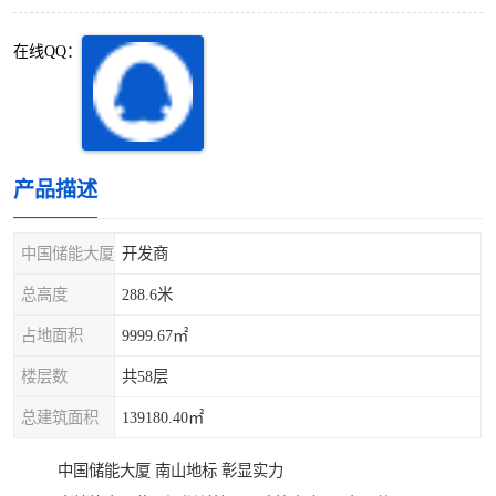
深圳超级总部基地
后海
在线QQ：
蛇口
南油
华侨城
南山蛇口
龙岗区
科技园北区
产品描述
宝安西乡
宝安新安
中国储能大厦
开发商
光明区
南山西丽
总高度
288.6米
占地面积
9999.67㎡
龙华观澜
南山桃园
楼层数
共58层
总建筑面积
139180.40㎡
中国储能大厦 南山地标 彰显实力