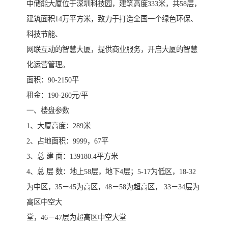
中储能大厦位于深圳科技园，建筑高度333米，共58层，
建筑面积14万平方米，致力于打造全国一个绿色环保、
科技节能、
网联互动的智慧大厦，提供商业服务，开启大厦的智慧
化运营管理。
面积：90-2150平
租金：190-260元/平
一、楼盘参数
1、大厦高度：289米
2、占地面积：9999，67平
3、总 建 面：139180.4平方米
4、总 层 数：地上58层，地下4层；5-17为低区，18-32
为中区，35－45为高区，48－58为超高区， 33－34层为
高区中空大
堂，46－47层为超高区中空大堂