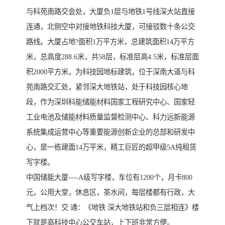
与科苑南路交会处，大厦负1层与地铁1号线深大站直接
连通，北侧空中对接地铁科技大厦，可接驳数十条公交
路线。大厦占地?面积1万平方米，总建筑面积14万平方
米，总高度288.6米，共58层，标准层高4.5米，标准层面
积2000平方米，为科技园地标建筑，位于深南大道与科
苑南路交汇处，紧邻深大地铁站，处于科技园核心地
段，作为深圳科能储能材料国家工程研究中心、国家轻
工业电池及储能材料质量监督检测中心、科力远新能源
系统集成运营中心等重要能源创新企业的总部和研发中
心，是一栋建面14万平米，精工巨匠的超甲级5A纯租赁
写字楼。
中国储能大厦----A级写字楼，车位有1200个，月卡800
元，公用大堂，休息区，茶水间，每层楼都有行政，大
气上档次！交 通：《地铁 深大地铁站和负三层相连》楼
下就是高科技中心公交车站，上下班非常方便。