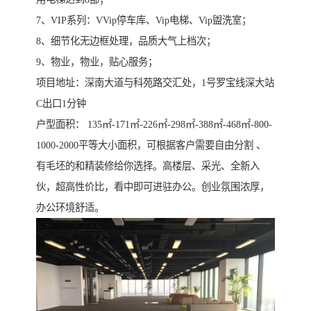
7、VIP系列：VVip停车库、Vip电梯、Vip盥洗室；
8、细节化无边框处理，品质大气上档次；
9、物业，物业，贴心服务；
项目地址：深南大道与科苑路交汇处，1号罗宝线深大站
C出口1分钟
户型面积： 135㎡-171㎡-226㎡-298㎡-388㎡-468㎡-800-
1000-2000平等大小面积，可根据客户需要自由分割 、
有毛坯的和精装修给你选择。高楼层、采光、全新入
伙，超高性价比，看中即可进驻办公。创业氛围浓厚，
办公环境舒适。