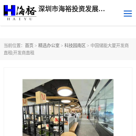
深圳市海裕投资发展有限公司
当前位置：
首页
>
精选办公室
>
科技园南区
> 中国储能大厦开发商
后海
科技园南区
直租|开发商直租
科技园中区
南山华侨城
前海
深圳湾科技生态园
福田中心区写字楼租赁
宝安中心区
深圳宝安
福田车公庙
罗湖水贝
南山南油