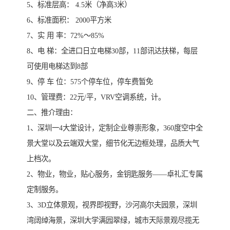
5、标准层高： 4.5米（净高3米）
6、标准面积： 2000平方米
7、实 用 率：72%～85%
8、电 梯：全进口日立电梯30部，11部讯达扶梯，每层
可使用电梯达到8部
9、停 车 位：575个停车位，停车费暂免
10、管理费：22元/平，VRV空调系统，计。
二、推介理由：
1、深圳一4大堂设计，定制企业尊崇形象，360度空中全
景大堂以及云端双大堂，细节化无边框处理，品质大气
上档次。
2、物业，物业，贴心服务，金钥匙服务――卓礼汇专属
定制服务。
3、3D立体景观，视界即视野，沙河高尔夫园景，深圳
湾阔绰海景，深圳大学满园翠绿，城市天际景观尽揽无