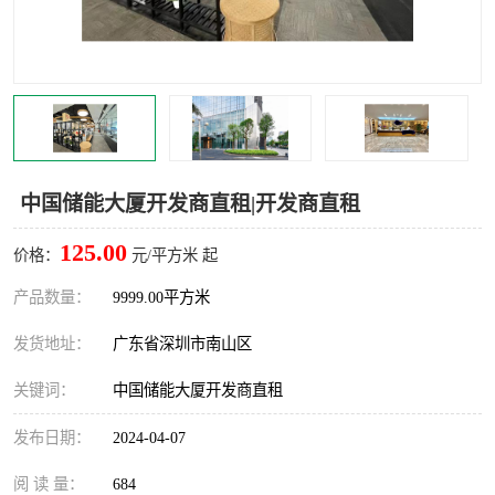
龙华
罗湖区
宝安区
西乡
兴东
石岩
福田华强北
南山科技园
中国储能大厦开发商直租|开发商直租
南山后海
福田区
125.00
价格：
元/平方米 起
车公庙
保税区
产品数量：
9999.00平方米
发货地址：
广东省深圳市南山区
中心区
华强北
关键词：
中国储能大厦开发商直租
南山区
西丽
发布日期：
2024-04-07
南头
高新园
阅 读 量：
684