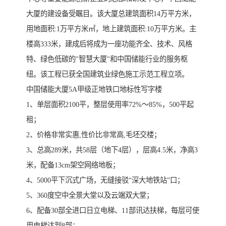
大厦的建设备受瞩目。该大厦总建筑面积14万平方米，
用地面积:1万平方米㎡，地上建筑面积:10万平方米。主
楼高333米，建成后将成为一座功能齐全、技术、风格
特、绿色低碳的"智慧大厦"和中国储能行业的服务枢
纽。该工程已获全国建筑业绿色施工示范工程立项。
中国储能大厦5A甲级正地铁口地标性写字楼
1、单层面积2100平，整层使用率72%～85%，500平起
租；
2、价格非常实惠,性价比非常高,毛坯交楼；
3、总高289米，共58层（地下4层），层高4.5米，净高3
米，配备13cm架空网络地板；
4、5000平下沉式广场，无缝接驳“深大地铁站”口；
5、360度空中全景大堂以及云端双大堂；
6、配备30部全进口日立电梯、11部讯达扶梯，每层可使
用电梯达到8部；