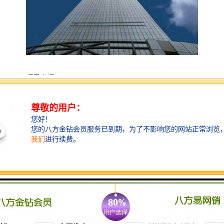
项目介绍
项目为1栋289米高5A甲级写字楼，300-2000平面积可灵
活拼合。项目高289米，为科技园地标建筑，位于深南大
道与科苑南路交汇处，紧邻深大地铁站，处于科技园核
心地段，作为深圳科能储能材料国家工程研究中心、国
家轻工业电池及储能材料质量监督检测中心、科力远新
能源系统集成运营中心等重要能源创新企业的总部和研
发中心，是一栋建面14万平米，精工巨匠的超甲级5A纯
租赁写字楼。