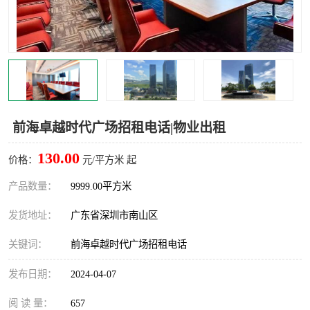
龙华
罗湖区
宝安区
西乡
兴东
石岩
福田华强北
南山科技园
前海卓越时代广场招租电话|物业出租
南山后海
福田区
130.00
价格：
元/平方米 起
车公庙
保税区
产品数量：
9999.00平方米
发货地址：
广东省深圳市南山区
中心区
华强北
关键词：
前海卓越时代广场招租电话
南山区
西丽
发布日期：
2024-04-07
南头
高新园
阅 读 量：
657