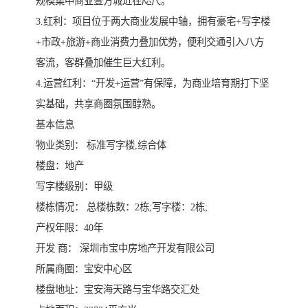
规模集中商业壹方城近在咫尺。
3.红利：项目位于两大商业发展中轴，拥有豪宅+写字楼
+市政+旅游+商业消费力叠加优势，便利交通引入八方
客流，客群叠加催生巨大红利。
4.运营红利：“开发+运营”有保障，为商业培育期打下坚
实基础，共享商圈氛围醇熟。
基本信息
物业类别： 标准写字楼,综合体
楼盘：地产
写字楼级别：甲级
楼栋情况： 总楼栋数：2栋;写字楼：2栋;
产权年限：40年
开发 商： 深圳市宝中房地产开发有限公司
所属商圈：宝安中心区
楼盘地址：宝安海天路与宝华路交汇处