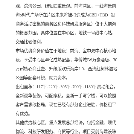
观、滨海公园、绿轴四重景观。前海湾区，一线海景前
海o时代广场所在片区未来将被打造成为CBD+TBD（即
商务活动密集的商务区和科技研发服务区）位于大前海
的概念范围，具体位置在中心区，地铁一号线中心站，
交通比较便利。
市场优势商务价值在于地段！前海、宝中双中心核心地
段，享受中心区40亿成熟配套；华侨城JW万豪酒店、30
万㎡核心商业壹、升级版欢乐海岸2.0、西湾红树林湿地
公园等配套环绕，助力资本。
出租面积：117平-220平-305平-700平-1180平灵动组合。
全新豪华装修，可配家私。全新一手写字楼，可以按照
客户需求改格局，现在已经有部分企业进驻，价格租平
有优势。
其他优势核心区，重点发展总部经济，包括金融、现代
物流、科技研发服务、商贸等行业。项目受前海建设珠