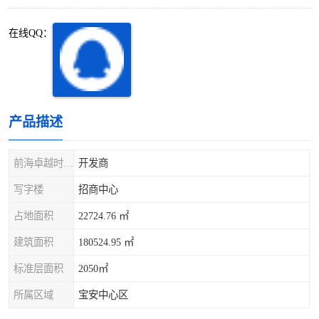
深圳超级总部基地
后海
在线QQ：
蛇口
南油
华侨城
南山蛇口
龙岗区
科技园北区
产品描述
宝安西乡
宝安新安
前海卓越时代广场
开发商
光明区
南山西丽
写字楼
招商中心
占地面积
22724.76 ㎡
龙华观澜
南山桃园
建筑面积
180524.95 ㎡
标准层面积
2050㎡
所属区域
宝安中心区