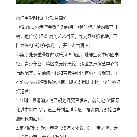
前海卓越时代广场项目简介
卓悦INFUN·港湾金街作为前海·卓越时代广场的收官旺
铺，定位悦·轻松·商务艺术街区，作为网红孵化地，已
陆续签约进驻多家商店，开业人气满座；
本案所处多重叠加的欢乐港湾商圈，毗邻宝安中心图书
馆、青少年宫、湾区之光摩天轮、湾区之声演艺中心等
市政配套，是前海一线和宝安中心区核心地段现铺，主
推约60-90㎡临街餐饮现铺，即买即用即出租，全时不打
烊运营；
1.红利：粤港澳大湾区规划纲要已发布，前海定位“国际
化城市新中心”，已上升到全球高度，投资前海即抢占先
赢时代的红利。
2.商圈红利：欢乐港湾（滨海文化公园）一步之遥，大