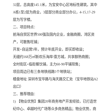
32层，总高度145.1米，为宝安中心区地标性建筑，其中
A栋1至2层为商业，3层部分商业部分办公，4-15,17-29
层为写字楼。
二、项目特点：
前海自贸区世界500强及国内企业，金融商圈，湾区资
产，可散售旺铺；
开发+自运营5年，预计年底开业，即买即收益；
无缝约168万㎡新欢乐海岸/壹方城，共享醇熟商圈；
全时街区+临街餐饮铺，主力60-90平铺现售；
项目周边已有三条地铁线路5个地铁站；
楼盘地址 深圳市宝华路与海天路交汇处（宝华地铁站A2
出口）
三、推荐理由：
1) 【物业优势】集团20年商务地产开发经验，已打造世
纪中心、卓越时代广场等众多商务精品；物业优势，商