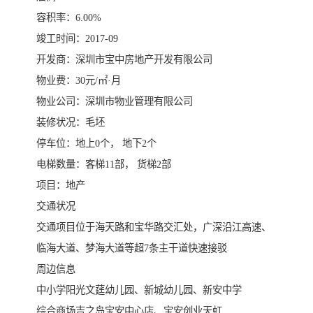
容积率：6.00%
竣工时间：2017-09
开发商：深圳市宝中房地产开发有限公司
物业费：30元/㎡·月
物业公司：深圳市物业管理有限公司
装修状况：毛坯
停车位：地上0个， 地下2个
电梯数量：客梯11部， 货梯2部
项目：地产
交通状况
交通项目位于海天路和宝华路交汇处，广深沿江高速、
临海大道、梦海大道等超7条主干道快速接驳
周边信息
中小学阳光文莛幼儿园、新城幼儿园、新安中学
综合商场吉之岛宝安中心店、宝安创业天虹