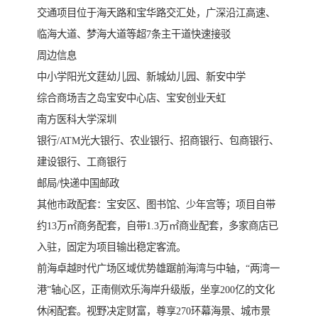
交通项目位于海天路和宝华路交汇处，广深沿江高速、
临海大道、梦海大道等超7条主干道快速接驳
周边信息
中小学阳光文莛幼儿园、新城幼儿园、新安中学
综合商场吉之岛宝安中心店、宝安创业天虹
南方医科大学深圳
银行/ATM光大银行、农业银行、招商银行、包商银行、
建设银行、工商银行
邮局/快递中国邮政
其他市政配套：宝安区、图书馆、少年宫等；项目自带
约13万㎡商务配套，自带1.3万㎡商业配套，多家商店已
入驻，固定为项目输出稳定客流。
前海卓越时代广场区域优势雄踞前海湾与中轴，“两湾一
港”轴心区，正南侧欢乐海岸升级版，坐享200亿的文化
休闲配套。视野决定财富，尊享270环幕海景、城市景