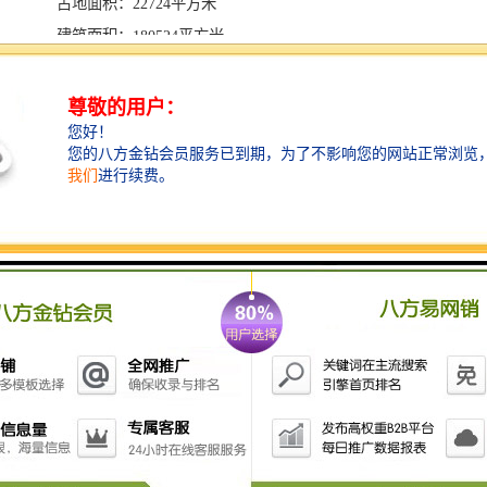
占地面积：22724平方米
建筑面积：180524平方米
标准层面积：2050平方米
商业面积：10000平方米
容积率： 6.00
标准层高：4.2米
绿化率： 30%
装修情况： 毛坯
楼层说明：商铺部分，A、C座为写字楼底商，共计2
层；B、D、E为栋商业，共计2层
配套信息
物业公司：深圳市物业管理有限公司
物业费：30元/㎡·月
物业说明：商业物业费30元/㎡·月
水电类别：双回路供电及备用发电机,市政供水