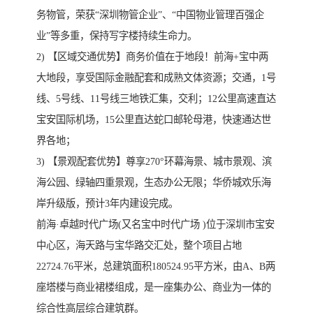
务物管，荣获“深圳物管企业”、“中国物业管理百强企
业”等多重，保持写字楼持续生命力。
2) 【区域交通优势】商务价值在于地段！前海+宝中两
大地段，享受国际金融配套和成熟文体资源；交通，1号
线、5号线、11号线三地铁汇集，交利；12公里高速直达
宝安囯际机场，15公里直达蛇口邮轮母港，快速通达世
界各地；
3) 【景观配套优势】尊享270°环幕海景、城市景观、滨
海公园、绿轴四重景观，生态办公无限；华侨城欢乐海
岸升级版，预计3年内建设完成。
前海·卓越时代广场(又名宝中时代广场 )位于深圳市宝安
中心区，海天路与宝华路交汇处，整个项目占地
22724.76平米，总建筑面积180524.95平方米，由A、B两
座塔楼与商业裙楼组成，是一座集办公、商业为一体的
综合性高层综合建筑群。