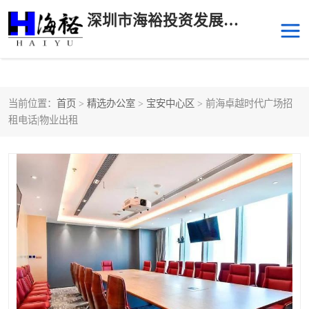
深圳市海裕投资发展有限公司
当前位置：
首页
>
精选办公室
>
宝安中心区
> 前海卓越时代广场招
后海
科技园南区
租电话|物业出租
科技园中区
南山华侨城
前海
深圳湾科技生态园
福田中心区写字楼租赁
宝安中心区
深圳宝安
福田车公庙
罗湖水贝
南山南油