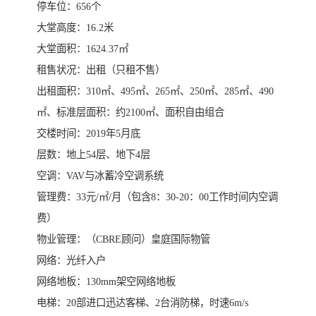
停车位：656个
大堂高度：16.2米
大堂面积：1624.37㎡
租售状况：出租（只租不售）
出租面积：310㎡、495㎡、265㎡、250㎡、285㎡、490
㎡、标准层面积：约2100㎡、面积自由组合
交楼时间：2019年5月底
层数：地上54层、地下4层
空调：VAV与冰蓄冷空调系统
管理费：33元/㎡/月（包含8：30-20：00工作时间内空调
费）
物业管理：（CBRE顾问）皇庭国际物管
网络：光纤入户
网络地板：130mm架空网络地板
电梯：20部进口迅达客梯、2台消防梯，时速6m/s