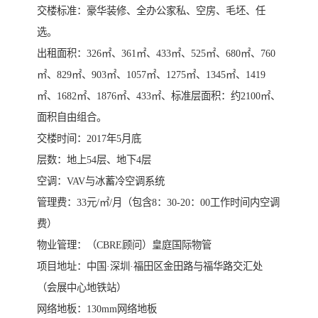
交楼标准：豪华装修、全办公家私、空房、毛坯、任
选。
出租面积：326㎡、361㎡、433㎡、525㎡、680㎡、760
㎡、829㎡、903㎡、1057㎡、1275㎡、1345㎡、1419
㎡、1682㎡、1876㎡、433㎡、标准层面积：约2100㎡、
面积自由组合。
交楼时间：2017年5月底
层数：地上54层、地下4层
空调：VAV与冰蓄冷空调系统
管理费：33元/㎡/月（包含8：30-20：00工作时间内空调
费）
物业管理：（CBRE顾问）皇庭国际物管
项目地址：中国·深圳·福田区金田路与福华路交汇处
（会展中心地铁站）
网络地板：130mm网络地板