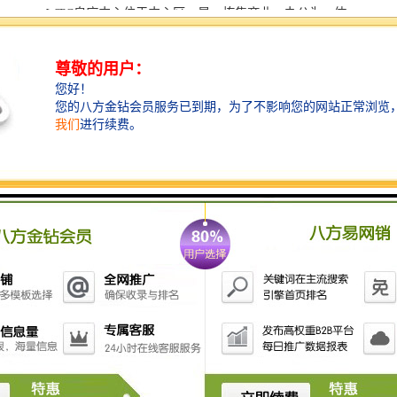
WTC皇庭中心位于中心区，是一栋集商业、办公为一体
的超甲 级写字楼。
项目定位为亚太智慧金融城，以高标准软硬件配套，为
进驻企业打造无时差办公空间，连接世界。WTC皇庭中
心由一栋塔楼及附属裙房组成，地下4层，塔楼地上54
层，建筑高度249.88米。裙楼1-6层，为商业配套。