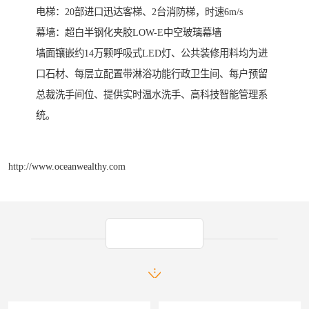
电梯：20部进口迅达客梯、2台消防梯，时速6m/s
幕墙：超白半钢化夹胶LOW-E中空玻璃幕墙
墙面镶嵌约14万颗呼吸式LED灯、公共装修用料均为进
口石材、每层立配置带淋浴功能行政卫生间、每户预留
总裁洗手间位、提供实时温水洗手、高科技智能管理系
统。
http://www.oceanwealthy.com
产品推荐