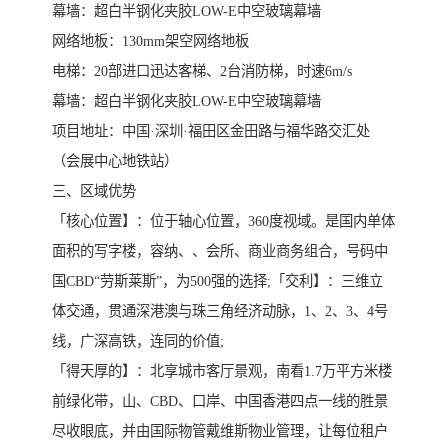
幕墙：超白半钢化夹胶LOW-E中空玻璃幕墙
网络地板：130mm架空网络地板
电梯：20部进口迅达客梯、2台消防梯，时速6m/s
幕墙：超白半钢化夹胶LOW-E中空玻璃幕墙
项目地址：中国·深圳·福田区金田路与福华路交汇处
（会展中心地铁站）
三、区域优势
「核心位置】：位于轴心位置，360度视域。是国内单体
面积的写字楼，容纳、、会所、商业商务组合，号码中
国CBD“劳斯莱斯”，为500强的选择;「交利】：三维立
体交通，贯通深港澳与珠三角经济动脉，1、2、3、4号
线，广深高铁，连同的价值;
「得天厚的】：北享城市客厅景观，南看1.7万平方米楼
前绿化带，山、CBD、口岸、中国香港四点一线的胜景
尽收眼底，并由国际物管戴维斯物业管理，让每位租户