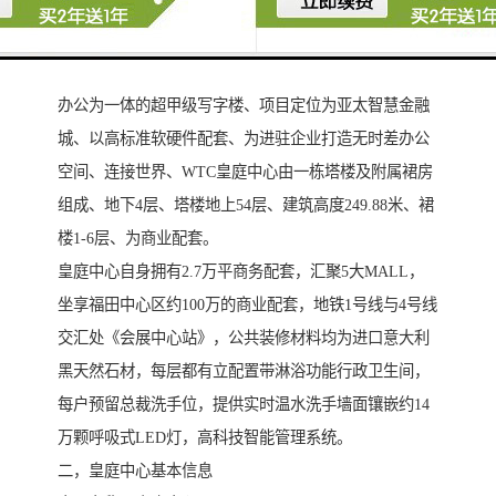
一，皇庭中心简介
WTC皇庭中心位于深圳市福田中心区、是一栋集商业、
办公为一体的超甲级写字楼、项目定位为亚太智慧金融
城、以高标准软硬件配套、为进驻企业打造无时差办公
空间、连接世界、WTC皇庭中心由一栋塔楼及附属裙房
组成、地下4层、塔楼地上54层、建筑高度249.88米、裙
楼1-6层、为商业配套。
皇庭中心自身拥有2.7万平商务配套，汇聚5大MALL，
坐享福田中心区约100万的商业配套，地铁1号线与4号线
交汇处《会展中心站》，公共装修材料均为进口意大利
黑天然石材，每层都有立配置带淋浴功能行政卫生间，
每户预留总裁洗手位，提供实时温水洗手墙面镶嵌约14
万颗呼吸式LED灯，高科技智能管理系统。
二，皇庭中心基本信息