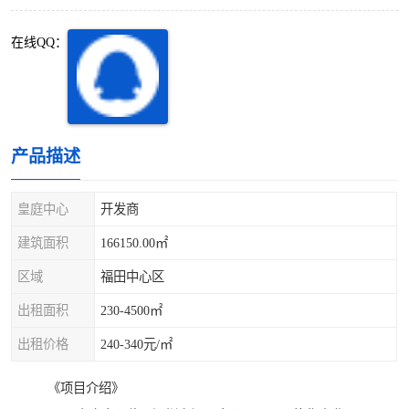
深圳超级总部基地
后海
在线QQ：
蛇口
南油
华侨城
南山蛇口
龙岗区
科技园北区
产品描述
宝安西乡
宝安新安
皇庭中心
开发商
光明区
南山西丽
建筑面积
166150.00㎡
区域
福田中心区
龙华观澜
南山桃园
出租面积
230-4500㎡
出租价格
240-340元/㎡
《项目介绍》