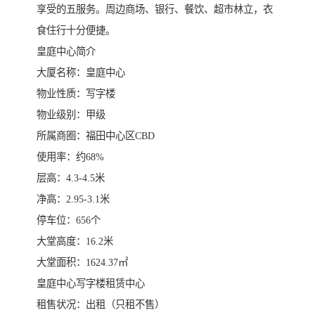
享受的五服务。周边商场、银行、餐饮、超市林立，衣
食住行十分便捷。
皇庭中心简介
大厦名称：皇庭中心
物业性质：写字楼
物业级别：甲级
所属商圈：福田中心区CBD
使用率：约68%
层高：4.3-4.5米
净高：2.95-3.1米
停车位：656个
大堂高度：16.2米
大堂面积：1624.37㎡
皇庭中心写字楼租赁中心
租售状况：出租（只租不售）