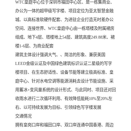
WTC皇庭中心位于深圳市福田中心区、是一栋集商业、
办公为一体的超甲级写字楼、项目定位为亚太智慧金融
城、以高标准软硬件配套、为进驻企业打造无时差办公
空间、连接世界、WTC皇庭中心由一栋塔楼及附属裙房
组成、地下4层、塔楼地上54层、建筑高度249.88米、裙
楼1-6层、为商业配套
建筑主体设计强调大气、、简洁的形象、兼获美国
LEED金级认证及中国绿色建筑标识认证二星级的写字
楼项目、在生态舒适性、设备节能等建立极高标准、皇
庭中心、针对水电空调等能源消耗去设计节能设施、采
用蓄冰+变风量系统的设计形式、与此同时、项目还对回
收雨水进行二次循环利用、有效降低能耗10%至20%左
右、以可持续发展为目标、引领绿色写字楼发展
交通情况
拥有皇岗口岸和福田口岸、双口岸连通中国香港、周边