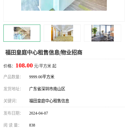
龙华
罗湖区
宝安区
西乡
兴东
石岩
福田华强北
南山科技园
福田皇庭中心租售信息|物业招商
南山后海
福田区
108.00
价格：
元/平方米 起
车公庙
保税区
产品数量：
9999.00平方米
发货地址：
广东省深圳市南山区
中心区
华强北
关键词：
福田皇庭中心租售信息
南山区
西丽
发布日期：
2024-04-07
南头
高新园
阅 读 量：
838