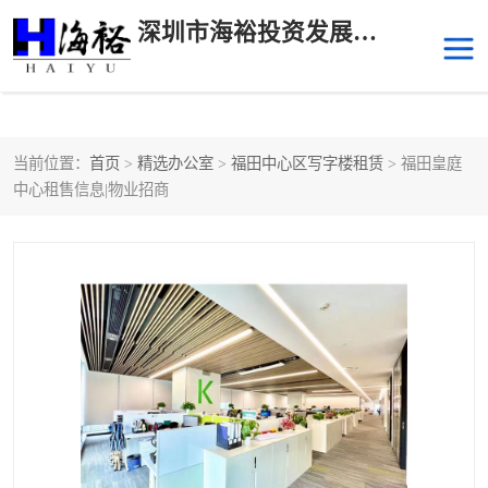
深圳市海裕投资发展有限公司
当前位置：
首页
>
精选办公室
>
福田中心区写字楼租赁
> 福田皇庭
后海
科技园南区
中心租售信息|物业招商
科技园中区
南山华侨城
前海
深圳湾科技生态园
福田中心区写字楼租赁
宝安中心区
深圳宝安
福田车公庙
罗湖水贝
南山南油