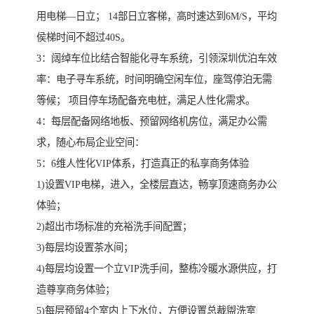
用电梯—日立； 14部日立客梯，高时速达到6M/S，平均
侯梯时间不超过40S。
3：阔绰车位比结合智能化寻车系统，引领深圳优泊车效
率：电子寻车系统，时间明确空闲车位，座驾停泊无需
等候； 项目停车场配备充电桩，满足人性化需求。
4：每层配备网络地板、预留网络机房位，满足办公需
求，随心布局企业空间：
5：6维人性化VIP体系，打造真正的私享商务体验
1)设置VIP电梯，进入，全楼层直达，畅享顶速商务办公
体验；
2)超出市场标准的充裕洗手间配置；
3)每层均设置茶水间；
4)每层均设置一个立VIP洗手间，整栋冷暖水源供应，打
造尊享商务体验；
5)每层预留4个室内上下水位，方便设置总裁盥洗室