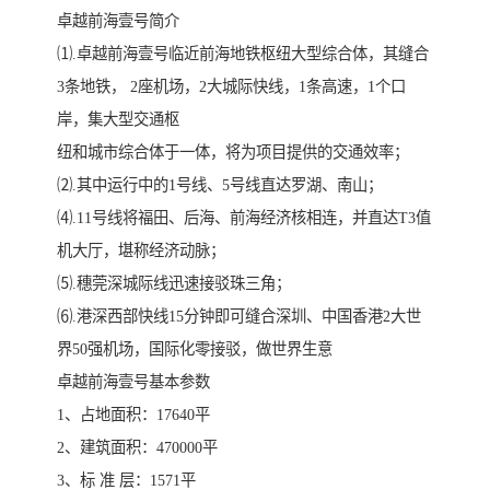
卓越前海壹号简介
⑴.卓越前海壹号临近前海地铁枢纽大型综合体，其缝合
3条地铁， 2座机场，2大城际快线，1条高速，1个口
岸，集大型交通枢
纽和城市综合体于一体，将为项目提供的交通效率；
⑵.其中运行中的1号线、5号线直达罗湖、南山；
⑷.11号线将福田、后海、前海经济核相连，并直达T3值
机大厅，堪称经济动脉；
⑸.穗莞深城际线迅速接驳珠三角；
⑹.港深西部快线15分钟即可缝合深圳、中国香港2大世
界50强机场，国际化零接驳，做世界生意
卓越前海壹号基本参数
1、占地面积：17640平
2、建筑面积：470000平
3、标 准 层：1571平