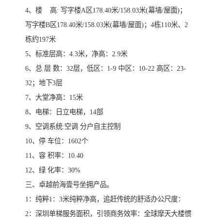
4、楼 高: 写字楼A区178.40米/158.03米(幕墙/屋面)；
写字楼B区178.40米/158.03米(幕墙/屋面)；4栋110米、2
栋约197米
5、标准层高：4.3米，净高：2.9米
6、总 层 数：32层，低区：1-9 中区：10-22 高区：23-
32；地下3层
7、大堂净高：15米
8、电梯：日立电梯，14部
9、空调系统:空调 分户自主控制
10、停 车位：1602个
11、容 积率：10.40
12、绿 化率：30%
三、卓越前海壹号坐拥产品。
1：纯粹1：3米纯粹净高，追赶传统的舒适办公尺度：
2：深圳单梯服务面积，引领商务效率：全球摩天大楼惯