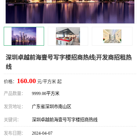
龙华
罗湖区
宝安区
西乡
兴东
石岩
福田华强北
南山科技园
深圳卓越前海壹号写字楼招商热线|开发商招租热
线
南山后海
福田区
160.00
价格：
元/平方米 起
车公庙
保税区
产品数量：
9999.00平方米
中心区
华强北
发货地址：
广东省深圳市南山区
南山区
西丽
关键词：
深圳卓越前海壹号写字楼招商热线
南头
高新园
发布日期：
2024-04-07