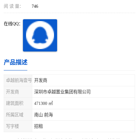
深圳超级总部基地
后海
阅 读 量：
746
蛇口
南油
在线QQ：
华侨城
南山蛇口
龙岗区
科技园北区
产品描述
宝安西乡
宝安新安
光明区
南山西丽
卓越前海壹号
开发商
开发商
深圳市卓越置业集团有限公司
龙华观澜
南山桃园
建筑面积
471300 ㎡
所属区域
南山 前海
写字楼
招租