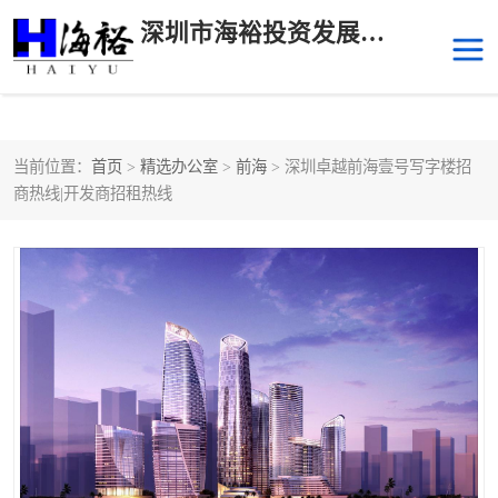
深圳市海裕投资发展有限公司
当前位置：
首页
>
精选办公室
>
前海
> 深圳卓越前海壹号写字楼招
后海
科技园南区
商热线|开发商招租热线
科技园中区
南山华侨城
前海
深圳湾科技生态园
福田中心区写字楼租赁
宝安中心区
深圳宝安
福田车公庙
罗湖水贝
南山南油