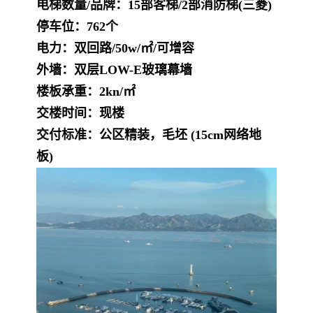
电梯数量/品牌
：
15部客梯/2部消防梯(三菱)
停车位
：
762个
电力
：
双回路/50w/㎡/可增容
外墙
：
双层LOW-E玻璃幕墙
楼板承重
：
2kn/㎡
交楼时间：现楼
交付标准
：
公区精装，毛坯 (15cm网络地
板)