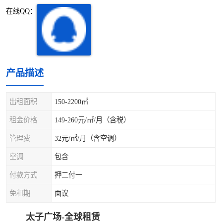
深圳超级总部基地
后海
在线QQ：
蛇口
南油
华侨城
南山蛇口
产品描述
龙岗区
科技园北区
出租面积
150-2200㎡
宝安西乡
宝安新安
租金价格
149-260元/㎡/月（含税）
光明区
南山西丽
管理费
32元/㎡/月（含空调）
龙华观澜
南山桃园
空调
包含
付款方式
押二付一
免租期
面议
太子广场-全球租赁