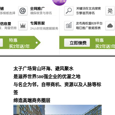
“文创社区和国际枢纽港”
周边近80座写字楼，约20万办公人口
各路资源汇聚，名企抢滩湾区蛇口
华为、万科、招商银行、平安保险
中集集团、金蝶软件、TCL、招商港口在此
扎根
苹果、哈曼、IBM、飞利浦等
世界500强名企皆进驻于此
太子广场背山环海、避风聚水
是滋养世界500强企业的优渥之地
与名企为邻，自带商机、资源以及人脉等标
签
缔造高端商务圈层