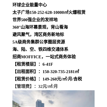
环球企业能量中心
太子广场150-252-628-10000㎡火爆租赁
世界500强企业的发祥地
360°山海环幕景观，背山看海
避风聚气，湾区商务新地标
5A级商务集群公享圈层资源
海、陆、空、铁四维交通体系
招商MOFFICE，一站式商务体验
【租赁楼层】：6-41F
【出租面积】：150-320-735-2181㎡
【租赁价格】：149-260元/㎡/月/含税
【
管理费
】：
32元/㎡/月