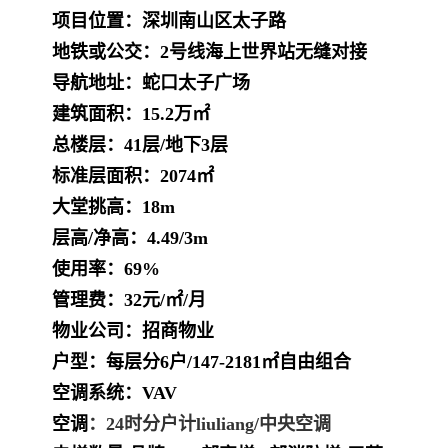
项目位置：深圳南山区太子路
地铁或公交
：
2号线海上世界站无缝对接
导航地址
：
蛇口太子广场
建筑面积：15.2万㎡
总楼层
：
41层/地下3层
标准层面积
：
2074㎡
大堂挑高
：
18m
层高/净高
：
4.49/3m
使用率：69%
管理费
：
32元/㎡/月
物业公司
：
招商物业
户型：每层分6户/147-2181㎡自由组合
空调系统
：
VAV
空调
：
24时分户计liuliang/中央空调