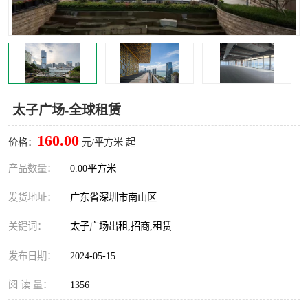
龙华
罗湖区
宝安区
西乡
兴东
石岩
太子广场-全球租赁
福田华强北
南山科技园
160.00
价格：
元/平方米 起
南山后海
福田区
产品数量：
0.00平方米
车公庙
保税区
发货地址：
广东省深圳市南山区
中心区
华强北
关键词：
太子广场出租,招商,租赁
南山区
西丽
发布日期：
2024-05-15
南头
高新园
阅 读 量：
1356