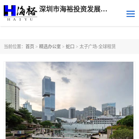
深圳市海裕投资发展有限公司
当前位置：
首页
>
精选办公室
>
蛇口
> 太子广场-全球租赁
后海
科技园南区
科技园中区
南山华侨城
前海
深圳湾科技生态园
福田中心区写字楼租赁
宝安中心区
深圳宝安
福田车公庙
罗湖水贝
南山南油