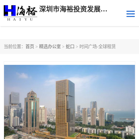
深圳市海裕投资发展有限公司
当前位置：
首页
>
精选办公室
>
蛇口
> 时间广场-全球租赁
后海
科技园南区
科技园中区
南山华侨城
前海
深圳湾科技生态园
福田中心区写字楼租赁
宝安中心区
深圳宝安
福田车公庙
罗湖水贝
南山南油