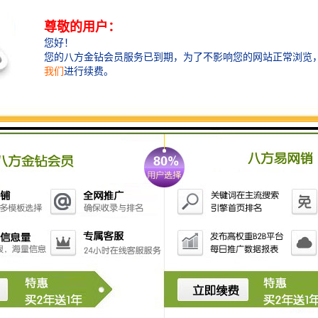
新时代的蛇口，吸引苹果、哈曼、IBM、飞
利浦、字节跳动等全球科技巨头强势入驻，
汇集国际高端商务氛围，为产业
升级奠定了殷实的基础
全周期运营服务——7×24小时无限精彩尽在
蛇口
高端酒店配套，海上世界商圈，
邮轮码头，文化艺术中心，15公里滨海长廊