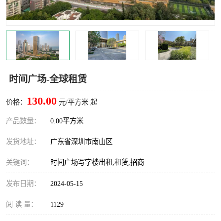
龙华
罗湖区
宝安区
西乡
兴东
石岩
时间广场-全球租赁
福田华强北
南山科技园
130.00
价格：
元/平方米 起
南山后海
福田区
产品数量：
0.00平方米
车公庙
保税区
发货地址：
广东省深圳市南山区
中心区
华强北
关键词：
时间广场写字楼出租,租赁,招商
南山区
西丽
发布日期：
2024-05-15
南头
高新园
阅 读 量：
1129