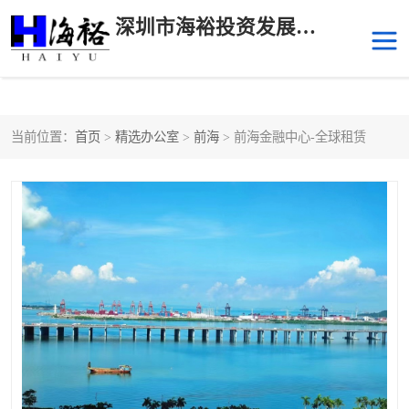
深圳市海裕投资发展有限公司
当前位置：
首页
>
精选办公室
>
前海
> 前海金融中心-全球租赁
后海
科技园南区
科技园中区
南山华侨城
前海
深圳湾科技生态园
福田中心区写字楼租赁
宝安中心区
深圳宝安
福田车公庙
罗湖水贝
南山南油