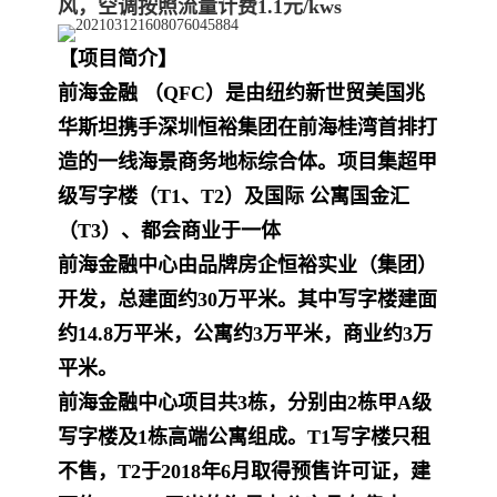
风，空调按照流量计费1.1元/kws
【项目简介】
前海金融 （QFC）是由纽约新世贸美国兆
华斯坦携手深圳恒裕集团在前海桂湾首排打
造的一线海景商务地标综合体。项目集超甲
级写字楼（T1、T2）及国际 公寓国金汇
（T3）、都会商业于一体
前海金融中心
由品牌房企恒裕实业（集团）
开发，总建面约30万平米。其中写字楼建面
约14.8万平米，公寓约3万平米，商业约3万
平米。
前海金融中心
项目共3栋，分别由2栋甲A级
写字楼及1栋高端公寓组成。T1写字楼只租
不售，T2于2018年6月取得预售许可证，建