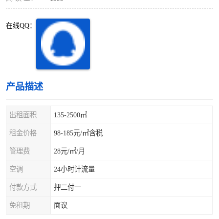
深圳超级总部基地
后海
在线QQ：
蛇口
南油
华侨城
南山蛇口
龙岗区
科技园北区
产品描述
宝安西乡
宝安新安
出租面积
135-2500㎡
光明区
南山西丽
租金价格
98-185元/㎡含税
龙华观澜
南山桃园
管理费
28元/㎡/月
空调
24小时计流量
付款方式
押二付一
免租期
面议