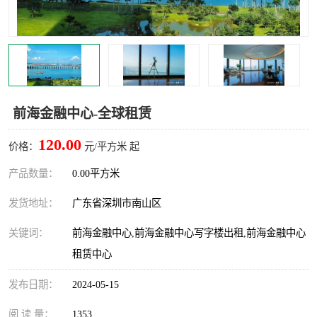
龙华
罗湖区
宝安区
西乡
兴东
石岩
前海金融中心-全球租赁
福田华强北
南山科技园
120.00
价格：
元/平方米 起
南山后海
福田区
产品数量：
0.00平方米
车公庙
保税区
发货地址：
广东省深圳市南山区
中心区
华强北
关键词：
前海金融中心,前海金融中心写字楼出租,前海金融中心
租赁中心
南山区
西丽
发布日期：
2024-05-15
南头
高新园
阅 读 量：
1353